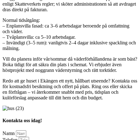
enligt Skatteverkets regler; vi sköter administrationen så att avdraget
dras direkt på fakturan.
Normal tidsåtgång:
– Enplansvilla fasad: ca 3–6 arbetsdagar beroende på omfattning
och väder.
– Tvåplansvilla: ca 5–10 arbetsdagar.
– Invändigt (3–5 rum): vanligtvis 2–4 dagar inklusive spackling och
målning.
Vill du planera inför vår/sommar då väderförhållandena är som bäst?
Boka tidigt för att säkra din plats i schemat. Vi erbjuder även
höstprojekt med noggrann väderstyrning och rätt torktider.
Redo att ge huset i Ekängen ett nytt, hållbart utseende? Kontakta oss
för kostnadsfri besiktning och offert på plats. Ring oss eller skicka
en förfrågan – vi återkommer snabbt med pris, tidsplan och
kulörförslag anpassade till ditt hem och din budget.
Kontakta oss idag!
Namn
Telefon