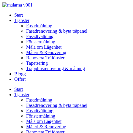
Skip
to
Start
content
Tjänster
Fasadmålning
Fasadrenovering & byta träpanel
Fasadtvättning
Fönstermålning
Måla om Lägenhet
Måleri & Renovering
Renovera Träfönster
Tapetsering
Trapphusrenovering & målning
Blogg
Offert
Start
Tjänster
Fasadmålning
Fasadrenovering & byta träpanel
Fasadtvättning
Fönstermålning
Måla om Lägenhet
Måleri & Renovering
Renovera Träfönster