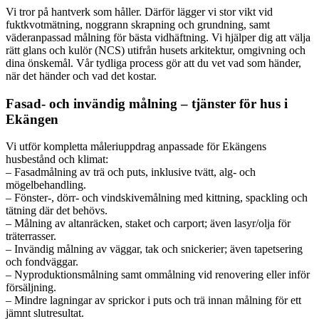
Vi tror på hantverk som håller. Därför lägger vi stor vikt vid
fuktkvotmätning, noggrann skrapning och grundning, samt
väderanpassad målning för bästa vidhäftning. Vi hjälper dig att välja
rätt glans och kulör (NCS) utifrån husets arkitektur, omgivning och
dina önskemål. Vår tydliga process gör att du vet vad som händer,
när det händer och vad det kostar.
Fasad- och invändig målning – tjänster för hus i
Ekängen
Vi utför kompletta måleriuppdrag anpassade för Ekängens
husbestånd och klimat:
– Fasadmålning av trä och puts, inklusive tvätt, alg- och
mögelbehandling.
– Fönster-, dörr- och vindskivemålning med kittning, spackling och
tätning där det behövs.
– Målning av altanräcken, staket och carport; även lasyr/olja för
träterrasser.
– Invändig målning av väggar, tak och snickerier; även tapetsering
och fondväggar.
– Nyproduktionsmålning samt ommålning vid renovering eller inför
försäljning.
– Mindre lagningar av sprickor i puts och trä innan målning för ett
jämnt slutresultat.