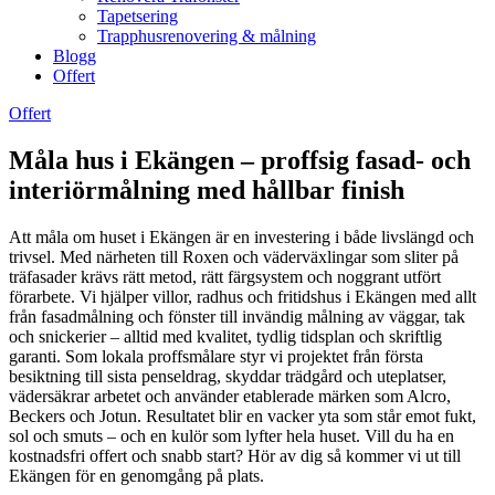
Tapetsering
Trapphusrenovering & målning
Blogg
Offert
Offert
Måla hus i Ekängen – proffsig fasad- och
interiörmålning med hållbar finish
Att måla om huset i Ekängen är en investering i både livslängd och
trivsel. Med närheten till Roxen och väderväxlingar som sliter på
träfasader krävs rätt metod, rätt färgsystem och noggrant utfört
förarbete. Vi hjälper villor, radhus och fritidshus i Ekängen med allt
från fasadmålning och fönster till invändig målning av väggar, tak
och snickerier – alltid med kvalitet, tydlig tidsplan och skriftlig
garanti. Som lokala proffsmålare styr vi projektet från första
besiktning till sista penseldrag, skyddar trädgård och uteplatser,
vädersäkrar arbetet och använder etablerade märken som Alcro,
Beckers och Jotun. Resultatet blir en vacker yta som står emot fukt,
sol och smuts – och en kulör som lyfter hela huset. Vill du ha en
kostnadsfri offert och snabb start? Hör av dig så kommer vi ut till
Ekängen för en genomgång på plats.