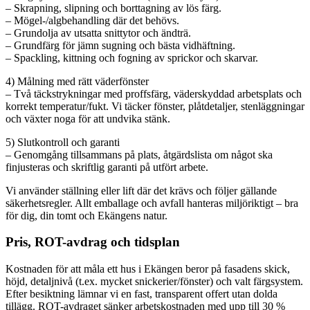
– Skrapning, slipning och borttagning av lös färg.
– Mögel-/algbehandling där det behövs.
– Grundolja av utsatta snittytor och ändträ.
– Grundfärg för jämn sugning och bästa vidhäftning.
– Spackling, kittning och fogning av sprickor och skarvar.
4) Målning med rätt väderfönster
– Två täckstrykningar med proffsfärg, väderskyddad arbetsplats och
korrekt temperatur/fukt. Vi täcker fönster, plåtdetaljer, stenläggningar
och växter noga för att undvika stänk.
5) Slutkontroll och garanti
– Genomgång tillsammans på plats, åtgärdslista om något ska
finjusteras och skriftlig garanti på utfört arbete.
Vi använder ställning eller lift där det krävs och följer gällande
säkerhetsregler. Allt emballage och avfall hanteras miljöriktigt – bra
för dig, din tomt och Ekängens natur.
Pris, ROT-avdrag och tidsplan
Kostnaden för att måla ett hus i Ekängen beror på fasadens skick,
höjd, detaljnivå (t.ex. mycket snickerier/fönster) och valt färgsystem.
Efter besiktning lämnar vi en fast, transparent offert utan dolda
tillägg. ROT-avdraget sänker arbetskostnaden med upp till 30 %