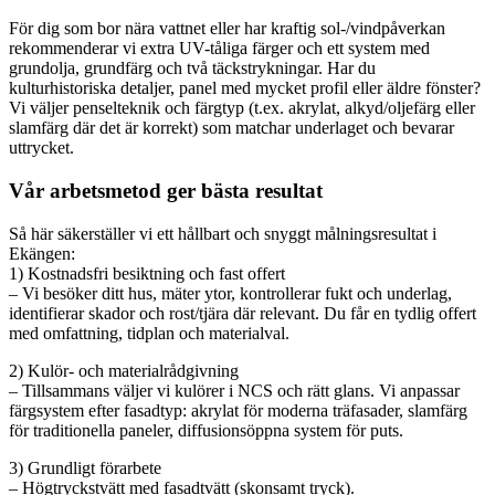
För dig som bor nära vattnet eller har kraftig sol-/vindpåverkan
rekommenderar vi extra UV-tåliga färger och ett system med
grundolja, grundfärg och två täckstrykningar. Har du
kulturhistoriska detaljer, panel med mycket profil eller äldre fönster?
Vi väljer penselteknik och färgtyp (t.ex. akrylat, alkyd/oljefärg eller
slamfärg där det är korrekt) som matchar underlaget och bevarar
uttrycket.
Vår arbetsmetod ger bästa resultat
Så här säkerställer vi ett hållbart och snyggt målningsresultat i
Ekängen:
1) Kostnadsfri besiktning och fast offert
– Vi besöker ditt hus, mäter ytor, kontrollerar fukt och underlag,
identifierar skador och rost/tjära där relevant. Du får en tydlig offert
med omfattning, tidplan och materialval.
2) Kulör- och materialrådgivning
– Tillsammans väljer vi kulörer i NCS och rätt glans. Vi anpassar
färgsystem efter fasadtyp: akrylat för moderna träfasader, slamfärg
för traditionella paneler, diffusionsöppna system för puts.
3) Grundligt förarbete
– Högtryckstvätt med fasadtvätt (skonsamt tryck).