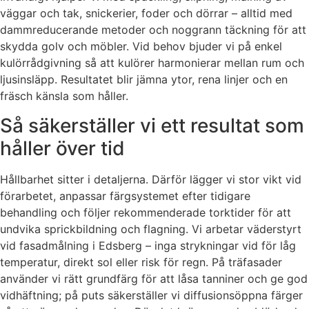
väggar och tak, snickerier, foder och dörrar – alltid med
dammreducerande metoder och noggrann täckning för att
skydda golv och möbler. Vid behov bjuder vi på enkel
kulörrådgivning så att kulörer harmonierar mellan rum och
ljusinsläpp. Resultatet blir jämna ytor, rena linjer och en
fräsch känsla som håller.
Så säkerställer vi ett resultat som
håller över tid
Hållbarhet sitter i detaljerna. Därför lägger vi stor vikt vid
förarbetet, anpassar färgsystemet efter tidigare
behandling och följer rekommenderade torktider för att
undvika sprickbildning och flagning. Vi arbetar väderstyrt
vid fasadmålning i Edsberg – inga strykningar vid för låg
temperatur, direkt sol eller risk för regn. På träfasader
använder vi rätt grundfärg för att låsa tanniner och ge god
vidhäftning; på puts säkerställer vi diffusionsöppna färger