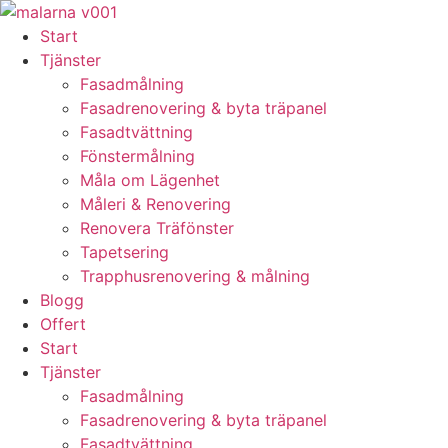
Skip
to
Start
content
Tjänster
Fasadmålning
Fasadrenovering & byta träpanel
Fasadtvättning
Fönstermålning
Måla om Lägenhet
Måleri & Renovering
Renovera Träfönster
Tapetsering
Trapphusrenovering & målning
Blogg
Offert
Start
Tjänster
Fasadmålning
Fasadrenovering & byta träpanel
Fasadtvättning