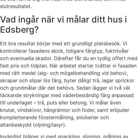
slutresultatet.
Vad ingår när vi målar ditt hus i
Edsberg?
Ett bra resultat börjar med ett grundligt platsbesök. Vi
kontrollerar fasadens skick, tidigare färgtyp, fuktnivåer
och eventuella skador. Därefter får du en tydlig offert med
fast pris och tidplan. När arbetet startar tvättar vi fasaden
med rätt medel (alg- och mögelbehandling vid behov),
skrapar och slipar lös färg, byter dåligt trä, lagar sprickor
och grundmålar där det behövs. Sedan lägger vi två väl
täckande strykningar med väderbeständig färg anpassad
till underlaget – trä, puts eller betong. Vi målar även
knutar, vindskivor, hängrännor och foder, samt erbjuder
kompletterande fönstermålning, snickerier och
altanbeskydd (oljning/lasyr).
Invändigt hjälper vi med spackling, slipning, målning av