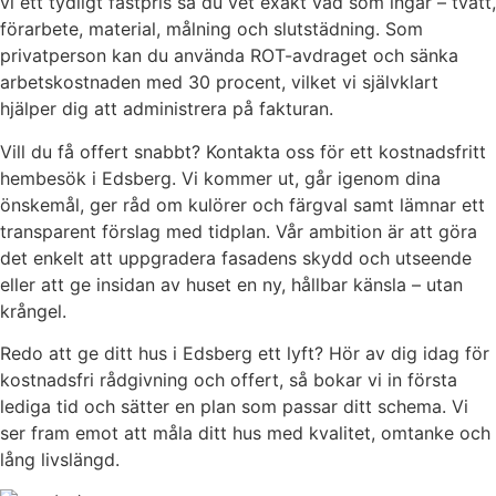
vi ett tydligt fastpris så du vet exakt vad som ingår – tvätt,
förarbete, material, målning och slutstädning. Som
privatperson kan du använda ROT-avdraget och sänka
arbetskostnaden med 30 procent, vilket vi självklart
hjälper dig att administrera på fakturan.
Vill du få offert snabbt? Kontakta oss för ett kostnadsfritt
hembesök i Edsberg. Vi kommer ut, går igenom dina
önskemål, ger råd om kulörer och färgval samt lämnar ett
transparent förslag med tidplan. Vår ambition är att göra
det enkelt att uppgradera fasadens skydd och utseende
eller att ge insidan av huset en ny, hållbar känsla – utan
krångel.
Redo att ge ditt hus i Edsberg ett lyft? Hör av dig idag för
kostnadsfri rådgivning och offert, så bokar vi in första
lediga tid och sätter en plan som passar ditt schema. Vi
ser fram emot att måla ditt hus med kvalitet, omtanke och
lång livslängd.