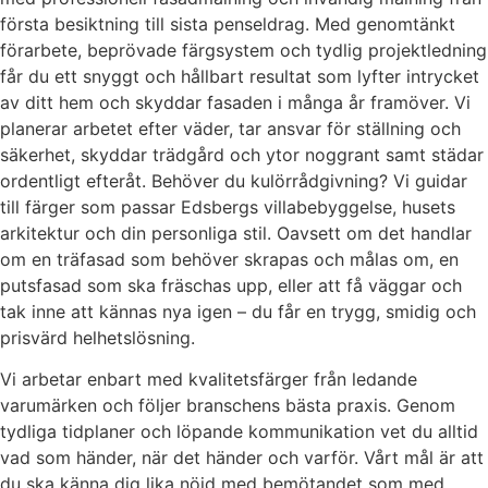
första besiktning till sista penseldrag. Med genomtänkt
förarbete, beprövade färgsystem och tydlig projektledning
får du ett snyggt och hållbart resultat som lyfter intrycket
av ditt hem och skyddar fasaden i många år framöver. Vi
planerar arbetet efter väder, tar ansvar för ställning och
säkerhet, skyddar trädgård och ytor noggrant samt städar
ordentligt efteråt. Behöver du kulörrådgivning? Vi guidar
till färger som passar Edsbergs villabebyggelse, husets
arkitektur och din personliga stil. Oavsett om det handlar
om en träfasad som behöver skrapas och målas om, en
putsfasad som ska fräschas upp, eller att få väggar och
tak inne att kännas nya igen – du får en trygg, smidig och
prisvärd helhetslösning.
Vi arbetar enbart med kvalitetsfärger från ledande
varumärken och följer branschens bästa praxis. Genom
tydliga tidplaner och löpande kommunikation vet du alltid
vad som händer, när det händer och varför. Vårt mål är att
du ska känna dig lika nöjd med bemötandet som med