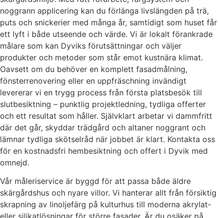
noggrann applicering kan du förlänga livslängden på trä,
puts och snickerier med många år, samtidigt som huset får
ett lyft i både utseende och värde. Vi är lokalt förankrade
målare som kan Dyviks förutsättningar och väljer
produkter och metoder som står emot kustnära klimat.
Oavsett om du behöver en komplett fasadmålning,
fönsterrenovering eller en uppfräschning invändigt
levererar vi en trygg process från första platsbesök till
slutbesiktning – punktlig projektledning, tydliga offerter
och ett resultat som håller. Självklart arbetar vi dammfritt
där det går, skyddar trädgård och altaner noggrant och
lämnar tydliga skötselråd när jobbet är klart. Kontakta oss
för en kostnadsfri hembesiktning och offert i Dyvik med
omnejd.
Vår måleriservice är byggd för att passa både äldre
skärgårdshus och nyare villor. Vi hanterar allt från försiktig
skrapning av linoljefärg på kulturhus till moderna akrylat-
eller silikatlösningar för större fasader. Är du osäker på