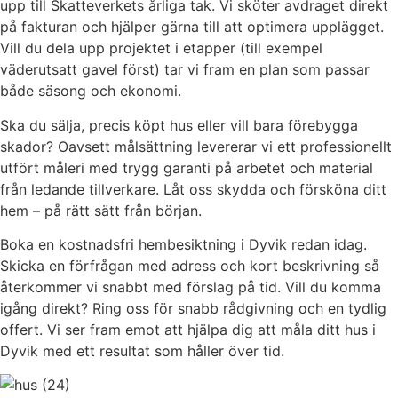
upp till Skatteverkets årliga tak. Vi sköter avdraget direkt
på fakturan och hjälper gärna till att optimera upplägget.
Vill du dela upp projektet i etapper (till exempel
väderutsatt gavel först) tar vi fram en plan som passar
både säsong och ekonomi.
Ska du sälja, precis köpt hus eller vill bara förebygga
skador? Oavsett målsättning levererar vi ett professionellt
utfört måleri med trygg garanti på arbetet och material
från ledande tillverkare. Låt oss skydda och försköna ditt
hem – på rätt sätt från början.
Boka en kostnadsfri hembesiktning i Dyvik redan idag.
Skicka en förfrågan med adress och kort beskrivning så
återkommer vi snabbt med förslag på tid. Vill du komma
igång direkt? Ring oss för snabb rådgivning och en tydlig
offert. Vi ser fram emot att hjälpa dig att måla ditt hus i
Dyvik med ett resultat som håller över tid.