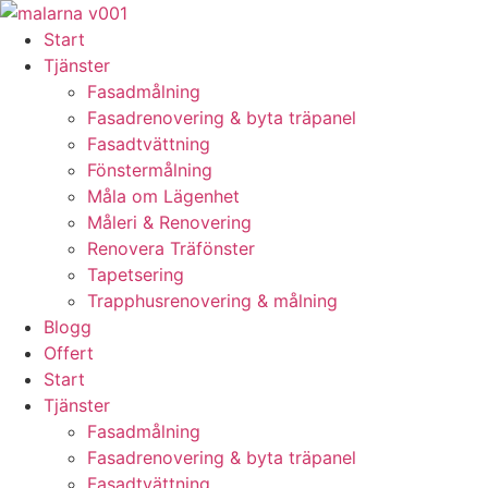
Skip
to
Start
content
Tjänster
Fasadmålning
Fasadrenovering & byta träpanel
Fasadtvättning
Fönstermålning
Måla om Lägenhet
Måleri & Renovering
Renovera Träfönster
Tapetsering
Trapphusrenovering & målning
Blogg
Offert
Start
Tjänster
Fasadmålning
Fasadrenovering & byta träpanel
Fasadtvättning