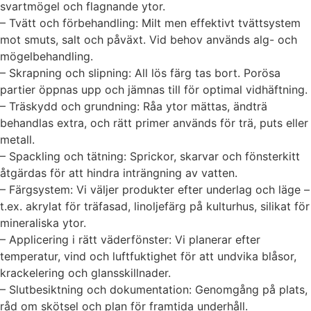
svartmögel och flagnande ytor.
– Tvätt och förbehandling: Milt men effektivt tvättsystem
mot smuts, salt och påväxt. Vid behov används alg- och
mögelbehandling.
– Skrapning och slipning: All lös färg tas bort. Porösa
partier öppnas upp och jämnas till för optimal vidhäftning.
– Träskydd och grundning: Råa ytor mättas, ändträ
behandlas extra, och rätt primer används för trä, puts eller
metall.
– Spackling och tätning: Sprickor, skarvar och fönsterkitt
åtgärdas för att hindra inträngning av vatten.
– Färgsystem: Vi väljer produkter efter underlag och läge –
t.ex. akrylat för träfasad, linoljefärg på kulturhus, silikat för
mineraliska ytor.
– Applicering i rätt väderfönster: Vi planerar efter
temperatur, vind och luftfuktighet för att undvika blåsor,
krackelering och glansskillnader.
– Slutbesiktning och dokumentation: Genomgång på plats,
råd om skötsel och plan för framtida underhåll.