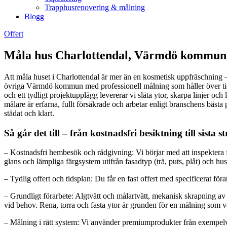
Trapphusrenovering & målning
Blogg
Offert
Måla hus Charlottendal, Värmdö kommun –
Att måla huset i Charlottendal är mer än en kosmetisk uppfräschning – 
övriga Värmdö kommun med professionell målning som håller över tid: f
och ett tydligt projektupplägg levererar vi släta ytor, skarpa linjer o
målare är erfarna, fullt försäkrade och arbetar enligt branschens bäst
städat och klart.
Så går det till – från kostnadsfri besiktning till sista 
– Kostnadsfri hembesök och rådgivning: Vi börjar med att inspektera f
glans och lämpliga färgsystem utifrån fasadtyp (trä, puts, plåt) och hus
– Tydlig offert och tidsplan: Du får en fast offert med specificerat föra
– Grundligt förarbete: Algtvätt och målartvätt, mekanisk skrapning av
vid behov. Rena, torra och fasta ytor är grunden för en målning som ve
– Målning i rätt system: Vi använder premiumprodukter från exempelv