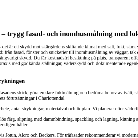
 trygg fasad- och inomhusmålning med lok
det är ett skydd mot skärgårdens skiftande klimat med salt, fukt, stark
rån fasad, fönster och snickerier till inomhusmålning av väggar, tak oc
ch långvarigt skydd. Du får kostnadsfri besiktning på plats, transparent
a praxis med godkända ställningar, väderskydd och dokumenterade egenkont
strykningen
asadens skick, göra enklare fuktmätning och bedöma behov av tvätt, skra
ets förutsättningar i Charlottendal.
rbete, antal strykningar, materialval och tidplan. Vi planerar efter väder
 lös färg, slipning med dammbindning, spackling och lagning, kittning a
rkligen håller.
is Jotun, Alcro och Beckers. För träfasader rekommenderar vi moderna 