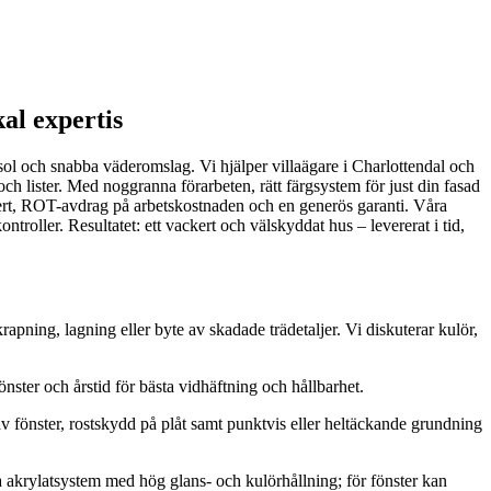
al expertis
 sol och snabba väderomslag. Vi hjälper villaägare i Charlottendal och
h lister. Med noggranna förarbeten, rätt färgsystem för just din fasad
 offert, ROT-avdrag på arbetskostnaden och en generös garanti. Våra
roller. Resultatet: ett vackert och välskyddat hus – levererat i tid,
pning, lagning eller byte av skadade trädetaljer. Vi diskuterar kulör,
fönster och årstid för bästa vidhäftning och hållbarhet.
v fönster, rostskydd på plåt samt punktvis eller heltäckande grundning
akrylatsystem med hög glans- och kulörhållning; för fönster kan