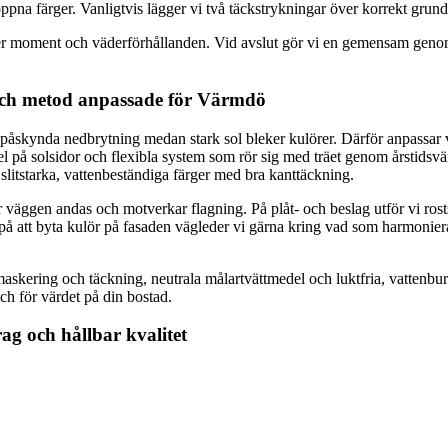
öppna färger. Vanligtvis lägger vi två täckstrykningar över korrekt grund
er moment och väderförhållanden. Vid avslut gör vi en gemensam genom
och metod anpassade för Värmdö
åskynda nedbrytning medan stark sol bleker kulörer. Därför anpassar vi 
el på solsidor och flexibla system som rör sig med träet genom årstidsv
 slitstarka, vattenbeständiga färger med bra kanttäckning.
 väggen andas och motverkar flagning. På plåt- och beslag utför vi rost
ar på att byta kulör på fasaden vägleder vi gärna kring vad som harmon
maskering och täckning, neutrala målartvättmedel och luktfria, vattenbu
och för värdet på din bostad.
rag och hållbar kvalitet