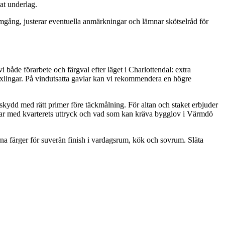
at underlag.
gång, justerar eventuella anmärkningar och lämnar skötselråd för
både förarbete och färgval efter läget i Charlottendal: extra
äxlingar. På vindutsatta gavlar kan vi rekommendera en högre
skydd med rätt primer före täckmålning. För altan och staket erbjuder
ierar med kvarterets uttryck och vad som kan kräva bygglov i Värmdö
rna färger för suverän finish i vardagsrum, kök och sovrum. Släta