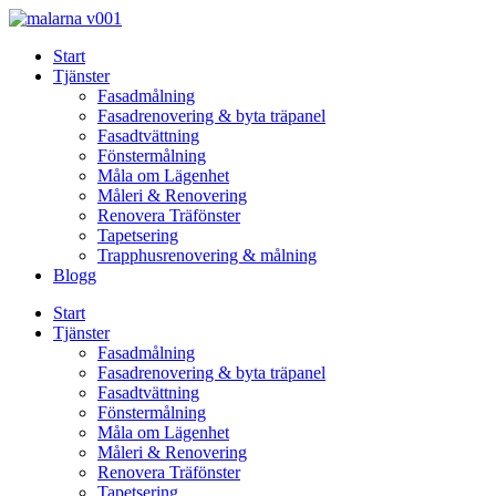
Skip
to
Start
content
Tjänster
Fasadmålning
Fasadrenovering & byta träpanel
Fasadtvättning
Fönstermålning
Måla om Lägenhet
Måleri & Renovering
Renovera Träfönster
Tapetsering
Trapphusrenovering & målning
Blogg
Start
Tjänster
Fasadmålning
Fasadrenovering & byta träpanel
Fasadtvättning
Fönstermålning
Måla om Lägenhet
Måleri & Renovering
Renovera Träfönster
Tapetsering