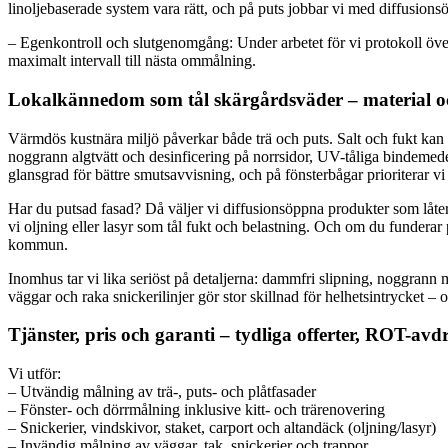
linoljebaserade system vara rätt, och på puts jobbar vi med diffusions
– Egenkontroll och slutgenomgång: Under arbetet för vi protokoll öv
maximalt intervall till nästa ommålning.
Lokalkännedom som tål skärgårdsväder – material 
Värmdös kustnära miljö påverkar både trä och puts. Salt och fukt kan p
noggrann algtvätt och desinficering på norrsidor, UV-tåliga bindemed
glansgrad för bättre smutsavvisning, och på fönsterbågar prioriterar vi
Har du putsad fasad? Då väljer vi diffusionsöppna produkter som låter
vi oljning eller lasyr som tål fukt och belastning. Och om du funder
kommun.
Inomhus tar vi lika seriöst på detaljerna: dammfri slipning, noggrann 
väggar och raka snickerilinjer gör stor skillnad för helhetsintrycket – 
Tjänster, pris och garanti – tydliga offerter, ROT-avd
Vi utför:
– Utvändig målning av trä-, puts- och plåtfasader
– Fönster- och dörrmålning inklusive kitt- och trärenovering
– Snickerier, vindskivor, staket, carport och altandäck (oljning/lasyr)
– Invändig målning av väggar, tak, snickerier och trappor