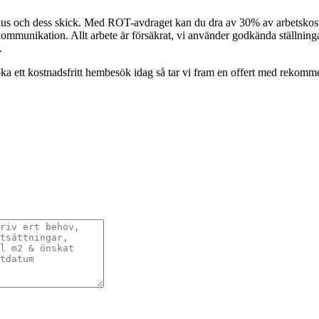
itt hus och dess skick. Med ROT-avdraget kan du dra av 30% av arbetskostna
kommunikation. Allt arbete är försäkrat, vi använder godkända ställningar
.
 Boka ett kostnadsfritt hembesök idag så tar vi fram en offert med rekom