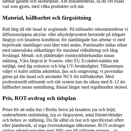
lämnar garanti och skötselplan. Allt dokumenteras, så du vet exakt
vad som gjorts, med vilka produkter och när.
Material, hållbarhet och färgsättning
Rätt färg till rätt fasad är avgörande. På träfasader rekommenderar vi
diffusionsöppna akrylat- eller alkydoljesystem beroende på tidigare
färgtyp och fasadens kondition; för slamfärgade hus arbetar vi med
beprövade slamfärger som låter träet andas. Putsfasader målas oftast
med mineraliska silikatfärger för maximal vidhäftning och lång
livslängd. Metall- och plåtdetaljer rostskyddsbehandlas innan
målning. Våra färgval är Svanen- eller EU Ecolabel-märkta när
möjligt, med låg emission och hög UV-beständighet. Tillsammans
väljer vi kulör utifrån arkitektur, ljus och omgivning; vi provmålar
gärna på din fasad och använder NCS för träffsäkerhet. Med
professionellt utförande och rätt system kan du räkna med 8–12 års
hållbarhet innan ommålning, ibland längre med regelbunden skötsel.
Pris, ROT-avdrag och tidsplan
Priset för att måla hus i Broby beror på fasadens yta och höjd,
underarbetets omfattning, typ av färgsystem, antal fönster/detaljer
och behov av ställning. Du får alltid en fast och specificerad offert
efter platsbesök, så inga överraskningar tillkommer. ROT-avdraget
sänker arbetskostnaden med 30% upp till gällande gränser – vi