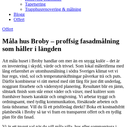
Tapetsering
Trapphusrenovering & målning
Blogg
Offert
Offert
Måla hus Broby – proffsig fasadmålning
som håller i längden
Att måla huset i Broby handlar om mer än en snygg kulör – det är
en investering i skydd, värde och trivsel. Som lokal målerifirma med
lång erfarenhet av utomhusmålning i södra Sveriges klimat vet vi
hur regn, vind, sol och temperaturskiftningar påverkar trä och puts.
Därför kombinerar vi rätt metod med rätt färg för just ditt underlag,
noggrant förarbete och väderstyrd planering. Resultatet blir en jämn,
slitstark finish som står emot väder och växer, med kulörer som
framhäver husets karaktär och omgivning. Vi arbetar tryggt och
ordningsamt, med tydlig kommunikation, försäkrade arbeten och
fasta tidsramar. Vill du få ett prisförslag direkt? Boka ett kostnadsfritt
platsbesök i Broby så tar vi fram en transparent offert och en tydlig
plan för din fasad.
Vi är ett tryggt val när du vill måla villa, hus eller sommarstuga i