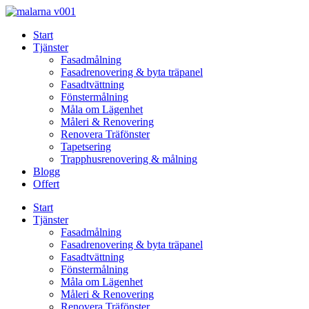
Skip
to
Start
content
Tjänster
Fasadmålning
Fasadrenovering & byta träpanel
Fasadtvättning
Fönstermålning
Måla om Lägenhet
Måleri & Renovering
Renovera Träfönster
Tapetsering
Trapphusrenovering & målning
Blogg
Offert
Start
Tjänster
Fasadmålning
Fasadrenovering & byta träpanel
Fasadtvättning
Fönstermålning
Måla om Lägenhet
Måleri & Renovering
Renovera Träfönster