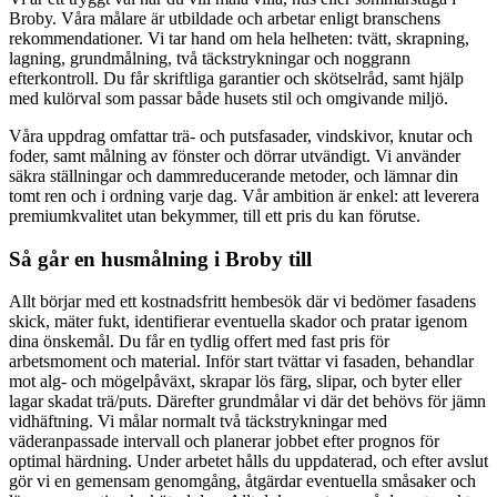
Broby. Våra målare är utbildade och arbetar enligt branschens
rekommendationer. Vi tar hand om hela helheten: tvätt, skrapning,
lagning, grundmålning, två täckstrykningar och noggrann
efterkontroll. Du får skriftliga garantier och skötselråd, samt hjälp
med kulörval som passar både husets stil och omgivande miljö.
Våra uppdrag omfattar trä- och putsfasader, vindskivor, knutar och
foder, samt målning av fönster och dörrar utvändigt. Vi använder
säkra ställningar och dammreducerande metoder, och lämnar din
tomt ren och i ordning varje dag. Vår ambition är enkel: att leverera
premiumkvalitet utan bekymmer, till ett pris du kan förutse.
Så går en husmålning i Broby till
Allt börjar med ett kostnadsfritt hembesök där vi bedömer fasadens
skick, mäter fukt, identifierar eventuella skador och pratar igenom
dina önskemål. Du får en tydlig offert med fast pris för
arbetsmoment och material. Inför start tvättar vi fasaden, behandlar
mot alg- och mögelpåväxt, skrapar lös färg, slipar, och byter eller
lagar skadat trä/puts. Därefter grundmålar vi där det behövs för jämn
vidhäftning. Vi målar normalt två täckstrykningar med
väderanpassade intervall och planerar jobbet efter prognos för
optimal härdning. Under arbetet hålls du uppdaterad, och efter avslut
gör vi en gemensam genomgång, åtgärdar eventuella småsaker och