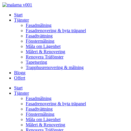
Skip
to
Start
content
Tjänster
Fasadmålning
Fasadrenovering & byta träpanel
Fasadtvättning
Fönstermålning
Måla om Lägenhet
Måleri & Renovering
Renovera Träfönster
Tapetsering
Trapphusrenovering & målning
Blogg
Offert
Start
Tjänster
Fasadmålning
Fasadrenovering & byta träpanel
Fasadtvättning
Fönstermålning
Måla om Lägenhet
Måleri & Renovering
Renovera Träfönster