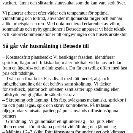
vackert, jämnt och slitstarkt slutresultat som du kan vara stolt över.
Vi planerar arbetet efter väder och temperatur för optimal
vidhäftning och torktid, använder miljömärkta färger och lämnar
alltid arbetsplatsen ren. Med dokumenterad erfarenhet av villor,
sommarhus och nybyggnationer i Betsede anpassar vi både teknik
och kulörrekommendationer till omgivningen och husets arkitektur.
Så går vår husmålning i Betsede till
– Kostnadsfritt platsbesök: Vi besiktigar fasaden, identifierar
sprickor, flagor och fuktskador, mäter fukthalt vid behov och tar
fram en åtgärds- och målningsplan. Du får en tydlig offert med fast
pris och tidslinje.
– Tvätt och förarbete: Fasadtvätt med rätt medel, alg- och
mögelbehandling där det behövs samt sköljning. Vi täcker
fönsterbleck, plattor och rabatter, samt sätter upp ställning eller
fallskydd enligt gällande säkerhetskrav.
– Skrapning och lagning: Lös färg avlägsnas mekaniskt, sprickor i
trä och puts lagas, spik och skruv kontrolleras. På träfasad
oljegrundar vi utsatta partier; på puts används diffusionsöppna
primers.
– Grundning: Vi grundmålar enligt underlag – trä, puts eller
fibercement – för att skapa perfekt vidhäftning och jämnt sug.
– Målning i 2–3 skikt: Rätt färgsystem för underlaget och klimatet i