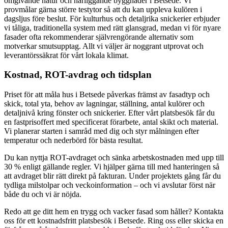
omgivande natur och närliggande byggnader i Betsede. Vi
provmålar gärna större testytor så att du kan uppleva kulören i
dagsljus före beslut. För kulturhus och detaljrika snickerier erbjuder
vi tåliga, traditionella system med rätt glansgrad, medan vi för nyare
fasader ofta rekommenderar självrengörande alternativ som
motverkar smutsupptag. Allt vi väljer är noggrant utprovat och
leverantörssäkrat för vårt lokala klimat.
Kostnad, ROT-avdrag och tidsplan
Priset för att måla hus i Betsede påverkas främst av fasadtyp och
skick, total yta, behov av lagningar, ställning, antal kulörer och
detaljnivå kring fönster och snickerier. Efter vårt platsbesök får du
en fastprisoffert med specificerat förarbete, antal skikt och material.
Vi planerar starten i samråd med dig och styr målningen efter
temperatur och nederbörd för bästa resultat.
Du kan nyttja ROT-avdraget och sänka arbetskostnaden med upp till
30 % enligt gällande regler. Vi hjälper gärna till med hanteringen så
att avdraget blir rätt direkt på fakturan. Under projektets gång får du
tydliga milstolpar och veckoinformation – och vi avslutar först när
både du och vi är nöjda.
Redo att ge ditt hem en trygg och vacker fasad som håller? Kontakta
oss för ett kostnadsfritt platsbesök i Betsede. Ring oss eller skicka en