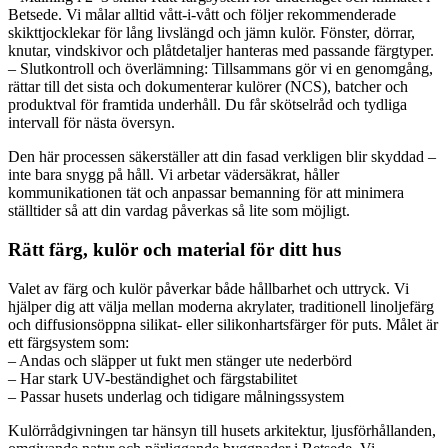
Betsede. Vi målar alltid vått-i-vått och följer rekommenderade
skikttjocklekar för lång livslängd och jämn kulör. Fönster, dörrar,
knutar, vindskivor och plåtdetaljer hanteras med passande färgtyper.
– Slutkontroll och överlämning: Tillsammans gör vi en genomgång,
rättar till det sista och dokumenterar kulörer (NCS), batcher och
produktval för framtida underhåll. Du får skötselråd och tydliga
intervall för nästa översyn.
Den här processen säkerställer att din fasad verkligen blir skyddad –
inte bara snygg på håll. Vi arbetar vädersäkrat, håller
kommunikationen tät och anpassar bemanning för att minimera
ställtider så att din vardag påverkas så lite som möjligt.
Rätt färg, kulör och material för ditt hus
Valet av färg och kulör påverkar både hållbarhet och uttryck. Vi
hjälper dig att välja mellan moderna akrylater, traditionell linoljefärg
och diffusionsöppna silikat- eller silikonhartsfärger för puts. Målet är
ett färgsystem som:
– Andas och släpper ut fukt men stänger ute nederbörd
– Har stark UV-beständighet och färgstabilitet
– Passar husets underlag och tidigare målningssystem
Kulörrådgivningen tar hänsyn till husets arkitektur, ljusförhållanden,