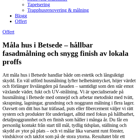
Tapetsering
Trapphusrenovering & målning
Blogg
Offert
Offert
Måla hus i Betsede – hållbar
fasadmålning och snygg finish av lokala
proffs
Att måla hus i Betsede handlar både om estetik och långsiktigt
skydd. En väl utförd husmålning lyfter helhetsintrycket, höjer värdet
och förlänger livslängden på fasaden – samtidigt som den står emot
växlande väder, fukt och UV-strålning. Vi är specialiserade på
husmålning i Betsede med omnejd och arbetar metodiskt med tvätt,
skrapning, lagningar, grundning och noggrann målning i flera lager.
Oavsett om ditt hus har träfasad, puts eller fibercement väljer vi rätt
system och produkter för underlaget, alltid med fokus på hållbarhet,
detaljnoggrannhet och en finish som håller i många år. Du får en
personlig kontakt från start till mål, tydlig tidsplan, ställning och
skydd av ytor på plats – och vi målar lika varsamt runt fönster,
vindskivor och takfot som på de stora ytorna. Resultatet blir ett