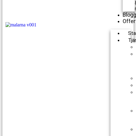
Blog
Offer
Sta
Tjä