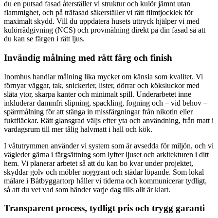
du en putsad fasad återställer vi struktur och kulör jämnt utan
flammighet, och på träfasad säkerställer vi rätt film­tjocklek för
maximalt skydd. Vill du uppdatera husets uttryck hjälper vi med
kulörrådgivning (NCS) och provmålning direkt på din fasad så att
du kan se färgen i rätt ljus.
Invändig målning med rätt färg och finish
Inomhus handlar målning lika mycket om känsla som kvalitet. Vi
förnyar väggar, tak, snickerier, lister, dörrar och köksluckor med
släta ytor, skarpa kanter och minimalt spill. Underarbetet inne
inkluderar dammfri slipning, spackling, fogning och – vid behov –
spärrmålning för att stänga in missfärgningar från nikotin eller
fuktfläckar. Rätt glansgrad väljs efter yta och användning, från matt i
vardagsrum till mer tålig halvmatt i hall och kök.
I våtutrymmen använder vi system som är avsedda för miljön, och vi
vägleder gärna i färgsättning som lyfter ljuset och arkitekturen i ditt
hem. Vi planerar arbetet så att du kan bo kvar under projektet,
skyddar golv och möbler noggrant och städar löpande. Som lokal
målare i Båtbyggartorp håller vi tiderna och kommunicerar tydligt,
så att du vet vad som händer varje dag tills allt är klart.
Transparent process, tydligt pris och trygg garanti