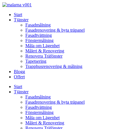
Skip
to
Start
content
Tjänster
Fasadmålning
Fasadrenovering & byta träpanel
Fasadtvättning
Fönstermålning
Måla om Lägenhet
Måleri & Renovering
Renovera Träfönster
Tapetsering
Trapphusrenovering & målning
Blogg
Offert
Start
Tjänster
Fasadmålning
Fasadrenovering & byta träpanel
Fasadtvättning
Fönstermålning
Måla om Lägenhet
Måleri & Renovering
Renovera Träfönster