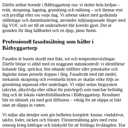
Därför anlitar boende i Båtbyggartorp oss: vi sköter hela kedjan –
tvätt, skrapning, lagning, grundning och målning – och lämnar rent
och prydligt efter oss varje dag. Vi arbetar säkert med godkända
ställningar och dammhantering, använder miljöanpassade färger med
låg VOC och ser till att underarbetet blir korrekt gjort. Det är
grunden för lång hållbarhet och en djup, jämn finish.
Professionell fasadmålning som håller i
Båtbyggartorp
Fasaden är husets skydd mot fukt, sol och temperaturväxlingar.
Därför börjar vi alltid med en noggrann statuskontroll: vi identifierar
kritande färg, sprickor, löst sittande träfibrer eller putsskador och
åtgärdar innan penseln doppas i färg. Fasadtvätt med rätt medel,
mekanisk skrapning och eventuella byten av skadat virke följs av
grundning anpassad efter underlaget. Vi väljer sedan färgsystem
(akrylat, alkyd/olja eller silikat för puts/tegel) som matchar befintlig
färg och de lokala väderförhållandena i Båtbyggartorp. Resultatet
blir en slitstark yta med god diffusion – viktig för att släppa ut fukt
utan att släppa in vatten.
Vi målar alla detaljer som gör helheten komplett: knutar, vindskivor,
takfot, foder, räcken och fönster. Fönstermålning görs med extra
omsorg kring kittfogar och träskydd för att förlänga livslängden. Har