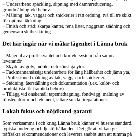
– Underarbete: spackling, slipning med dammreducering,
grundmålning vid behov.
– Målning: tak, väggar och snickerier i rätt ordning, två till tre skikt
för optimal täckning.
– Finish och städ: skarpa kanter, rena lister, noggrann städning och
gemensam slutbesiktning.
Det här ingår när vi målar lägenhet i Länna bruk
– Material av proffskvalitet och korrekt system från samma
leverantör.
– Skydd av golv, möbler och känsliga ytor.
– Fackmannamässigt underarbete för lång hållbarhet och jämn yta.
– Professionell målning av tak, väggar och snickerier.
– Städning, återställning och dokumentation (t.ex. kulör- och
produktlista för framtida behov).
– Tillägg vid önskemål: tapetnedtagning, fondvägg, målning av
fönster, dörrar och element, lättare snickerireparationer.
Lokalt fokus och nöjdkund-garanti
Som verksamma i och kring Länna bruk känner vi husens standard,
typiska underlag och ljusförhållanden. Det gör att vi kan ge
träffsäkra rekommendationer och leverera snabbt utan att tumma på