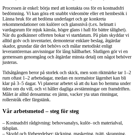
Processen är enkel: börja med att kontakta oss för en kostnadsfri
bedömning. Vi kan göra ett snabbt videomöte eller ett hembesök i
Länna bruk för att bedöma underlaget och ge konkreta
rekommendationer om kulörer och glansnivå (t.ex. helmatt i
vardagsrum för mjuk känsla, högre glans i hall för bättre tålighet).
När du godkänner offerten bokar vi startdatum. På plats skyddar vi
alltid golv och inventarier, demonterar enklare beslag, åtgärdar
skador, grundar där det behövs och målar metodiskt enligt
leverantörernas anvisningar för lång hållbarhet. Slutligen gör vi en
gemensam genomgång och åtgärdar minsta detalj om något behöver
justeras.
Tidsåtgången beror på storlek och skick, men som riktmärke tar 1–2
rum oftast 1–2 arbetsdagar, medan en normalstor lägenhet kan bli
klar på 3–5 dagar. Vi planerar arbetet så att du kan bo hemma under
tiden om du vill, och vi håller dagliga avstämningar om framdriften.
Målet är alltid densamma: en jämn, vacker yta utan rinningar,
rollerstråk eller färgstänk.
Vår arbetsmetod – steg för steg
– Kostnadsfri rådgivning: behovsanalys, kulör- och materialval,
tidsplan.
– Skydd och förberedelser: täckning, maskering, tvätt, skrapning.