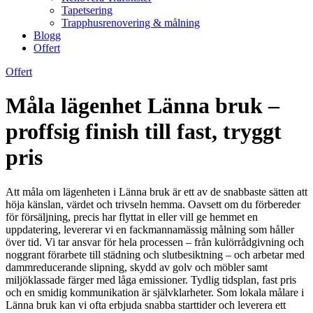
Tapetsering
Trapphusrenovering & målning
Blogg
Offert
Offert
Måla lägenhet Länna bruk –
proffsig finish till fast, tryggt
pris
Att måla om lägenheten i Länna bruk är ett av de snabbaste sätten att
höja känslan, värdet och trivseln hemma. Oavsett om du förbereder
för försäljning, precis har flyttat in eller vill ge hemmet en
uppdatering, levererar vi en fackmannamässig målning som håller
över tid. Vi tar ansvar för hela processen – från kulörrådgivning och
noggrant förarbete till städning och slutbesiktning – och arbetar med
dammreducerande slipning, skydd av golv och möbler samt
miljöklassade färger med låga emissioner. Tydlig tidsplan, fast pris
och en smidig kommunikation är självklarheter. Som lokala målare i
Länna bruk kan vi ofta erbjuda snabba starttider och leverera ett