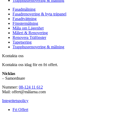
Trapphusrenovering & målning
Fasadmålning
Fasadrenovering & byta träpanel
Fasadtvättning
Fönstermålning
Måla om Lägenhet
Måleri & Renovering
Renovera Träfönster
Tapetsering
Trapphusrenovering & målning
Kontakta oss
Kontakta oss idag för en fri offert.
Nicklas
– Samordnare
Nummer:
08-124 11 612
Mail: offert@målarna.com
Integritetspolicy
Fri Offert