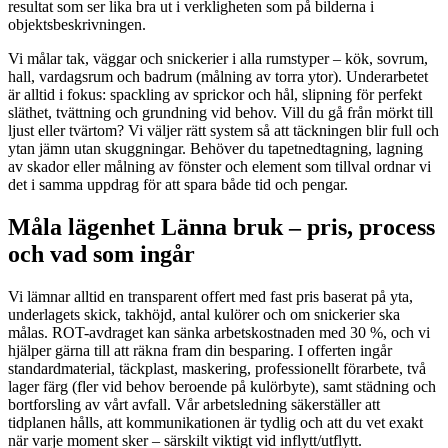
resultat som ser lika bra ut i verkligheten som på bilderna i
objektsbeskrivningen.
Vi målar tak, väggar och snickerier i alla rumstyper – kök, sovrum,
hall, vardagsrum och badrum (målning av torra ytor). Underarbetet
är alltid i fokus: spackling av sprickor och hål, slipning för perfekt
släthet, tvättning och grundning vid behov. Vill du gå från mörkt till
ljust eller tvärtom? Vi väljer rätt system så att täckningen blir full och
ytan jämn utan skuggningar. Behöver du tapetnedtagning, lagning
av skador eller målning av fönster och element som tillval ordnar vi
det i samma uppdrag för att spara både tid och pengar.
Måla lägenhet Länna bruk – pris, process
och vad som ingår
Vi lämnar alltid en transparent offert med fast pris baserat på yta,
underlagets skick, takhöjd, antal kulörer och om snickerier ska
målas. ROT-avdraget kan sänka arbetskostnaden med 30 %, och vi
hjälper gärna till att räkna fram din besparing. I offerten ingår
standardmaterial, täckplast, maskering, professionellt förarbete, två
lager färg (fler vid behov beroende på kulörbyte), samt städning och
bortforsling av vårt avfall. Vår arbetsledning säkerställer att
tidplanen hålls, att kommunikationen är tydlig och att du vet exakt
när varje moment sker – särskilt viktigt vid inflytt/utflytt.