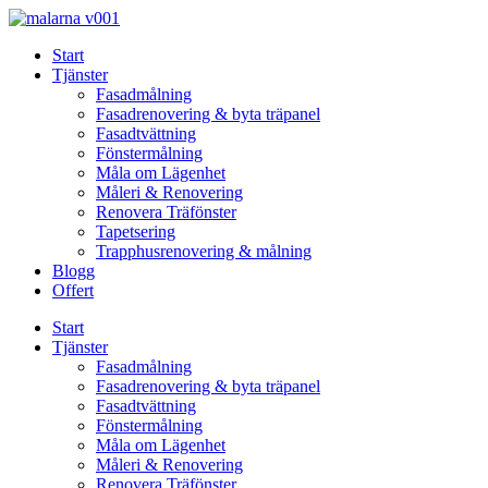
Skip
to
Start
content
Tjänster
Fasadmålning
Fasadrenovering & byta träpanel
Fasadtvättning
Fönstermålning
Måla om Lägenhet
Måleri & Renovering
Renovera Träfönster
Tapetsering
Trapphusrenovering & målning
Blogg
Offert
Start
Tjänster
Fasadmålning
Fasadrenovering & byta träpanel
Fasadtvättning
Fönstermålning
Måla om Lägenhet
Måleri & Renovering
Renovera Träfönster