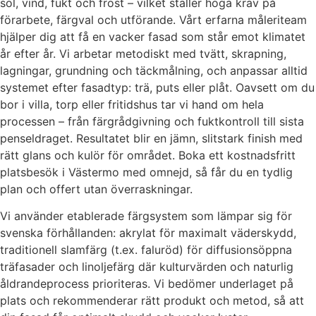
sol, vind, fukt och frost – vilket ställer höga krav på
förarbete, färgval och utförande. Vårt erfarna måleriteam
hjälper dig att få en vacker fasad som står emot klimatet
år efter år. Vi arbetar metodiskt med tvätt, skrapning,
lagningar, grundning och täckmålning, och anpassar alltid
systemet efter fasadtyp: trä, puts eller plåt. Oavsett om du
bor i villa, torp eller fritidshus tar vi hand om hela
processen – från färgrådgivning och fuktkontroll till sista
penseldraget. Resultatet blir en jämn, slitstark finish med
rätt glans och kulör för området. Boka ett kostnadsfritt
platsbesök i Västermo med omnejd, så får du en tydlig
plan och offert utan överraskningar.
Vi använder etablerade färgsystem som lämpar sig för
svenska förhållanden: akrylat för maximalt väderskydd,
traditionell slamfärg (t.ex. faluröd) för diffusionsöppna
träfasader och linoljefärg där kulturvärden och naturlig
åldrandeprocess prioriteras. Vi bedömer underlaget på
plats och rekommenderar rätt produkt och metod, så att