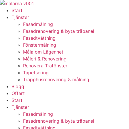
Skip
to
Start
content
Tjänster
Fasadmålning
Fasadrenovering & byta träpanel
Fasadtvättning
Fönstermålning
Måla om Lägenhet
Måleri & Renovering
Renovera Träfönster
Tapetsering
Trapphusrenovering & målning
Blogg
Offert
Start
Tjänster
Fasadmålning
Fasadrenovering & byta träpanel
Fasadtvättning