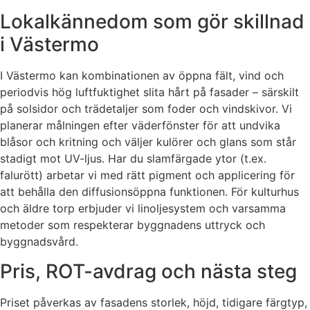
Lokalkännedom som gör skillnad
i Västermo
I Västermo kan kombinationen av öppna fält, vind och
periodvis hög luftfuktighet slita hårt på fasader – särskilt
på solsidor och trädetaljer som foder och vindskivor. Vi
planerar målningen efter väderfönster för att undvika
blåsor och kritning och väljer kulörer och glans som står
stadigt mot UV-ljus. Har du slamfärgade ytor (t.ex.
falurött) arbetar vi med rätt pigment och applicering för
att behålla den diffusionsöppna funktionen. För kulturhus
och äldre torp erbjuder vi linoljesystem och varsamma
metoder som respekterar byggnadens uttryck och
byggnadsvård.
Pris, ROT-avdrag och nästa steg
Priset påverkas av fasadens storlek, höjd, tidigare färgtyp,