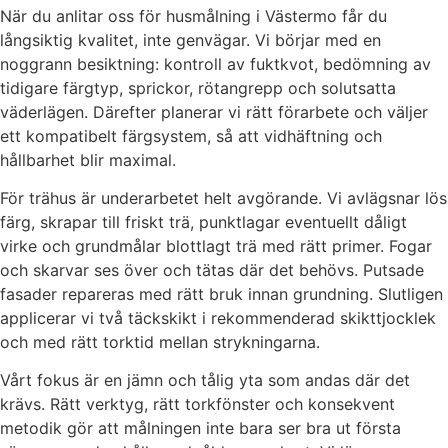
När du anlitar oss för husmålning i Västermo får du
långsiktig kvalitet, inte genvägar. Vi börjar med en
noggrann besiktning: kontroll av fuktkvot, bedömning av
tidigare färgtyp, sprickor, rötangrepp och solutsatta
väderlägen. Därefter planerar vi rätt förarbete och väljer
ett kompatibelt färgsystem, så att vidhäftning och
hållbarhet blir maximal.
För trähus är underarbetet helt avgörande. Vi avlägsnar lös
färg, skrapar till friskt trä, punktlagar eventuellt dåligt
virke och grundmålar blottlagt trä med rätt primer. Fogar
och skarvar ses över och tätas där det behövs. Putsade
fasader repareras med rätt bruk innan grundning. Slutligen
applicerar vi två täckskikt i rekommenderad skikttjocklek
och med rätt torktid mellan strykningarna.
Vårt fokus är en jämn och tålig yta som andas där det
krävs. Rätt verktyg, rätt torkfönster och konsekvent
metodik gör att målningen inte bara ser bra ut första