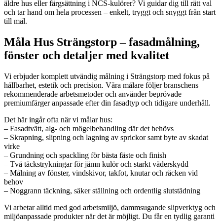
äldre hus eller färgsättning i NCS-kulörer? Vi guidar dig till rätt val
och tar hand om hela processen – enkelt, tryggt och snyggt från start
till mål.
Måla Hus Strängstorp – fasadmålning,
fönster och detaljer med kvalitet
Vi erbjuder komplett utvändig målning i Strängstorp med fokus på
hållbarhet, estetik och precision. Våra målare följer branschens
rekommenderade arbetsmetoder och använder beprövade
premiumfärger anpassade efter din fasadtyp och tidigare underhåll.
Det här ingår ofta när vi målar hus:
– Fasadtvätt, alg- och mögelbehandling där det behövs
– Skrapning, slipning och lagning av sprickor samt byte av skadat
virke
– Grundning och spackling för bästa fäste och finish
– Två täckstrykningar för jämn kulör och starkt väderskydd
– Målning av fönster, vindskivor, takfot, knutar och räcken vid
behov
– Noggrann täckning, säker ställning och ordentlig slutstädning
Vi arbetar alltid med god arbetsmiljö, dammsugande slipverktyg och
miljöanpassade produkter när det är möjligt. Du får en tydlig garanti