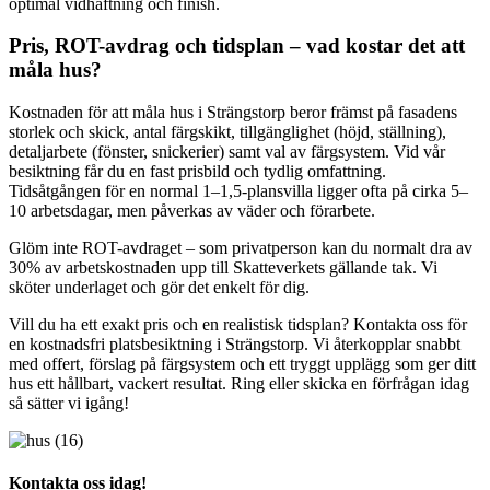
optimal vidhäftning och finish.
Pris, ROT-avdrag och tidsplan – vad kostar det att
måla hus?
Kostnaden för att måla hus i Strängstorp beror främst på fasadens
storlek och skick, antal färgskikt, tillgänglighet (höjd, ställning),
detaljarbete (fönster, snickerier) samt val av färgsystem. Vid vår
besiktning får du en fast prisbild och tydlig omfattning.
Tidsåtgången för en normal 1–1,5-plansvilla ligger ofta på cirka 5–
10 arbetsdagar, men påverkas av väder och förarbete.
Glöm inte ROT-avdraget – som privatperson kan du normalt dra av
30% av arbetskostnaden upp till Skatteverkets gällande tak. Vi
sköter underlaget och gör det enkelt för dig.
Vill du ha ett exakt pris och en realistisk tidsplan? Kontakta oss för
en kostnadsfri platsbesiktning i Strängstorp. Vi återkopplar snabbt
med offert, förslag på färgsystem och ett tryggt upplägg som ger ditt
hus ett hållbart, vackert resultat. Ring eller skicka en förfrågan idag
så sätter vi igång!
Kontakta oss idag!