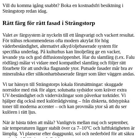
Vill du komma igång snabbt? Boka en kostnadsfri besiktning i
Strängstorp redan idag.
Rätt färg för rätt fasad i Strängstorp
Valet av färgsystem är nyckeln till ett långvarigt och vackert resultat.
För trähus rekommenderas ofta modern akrylat för hög
väderbeständighet, alternativt alkyd/oljebaserade system för
specifika underlag. På kulturhus kan linoljefärg ge en vacker,
levande yta och god diffusionsöppenhet. Har du slamfärg (t.ex. Falu
rödfärg) målar vi vidare med kompatibel slamfärg och följer rätt
förarbete för att undvika flagnande ytor. Putsade fasader mår bra av
mineraliska eller silikonhartsbaserade färger som låter väggen andas.
Vi tar hänsyn till Strängstorps lokala förutsättningar: skuggade
norrsidor med risk för alger, solutsatta sydsidor som kräver extra
UV-beständighet och väderväxlingar som påverkar torktider. Vi
hjälper dig också med kulörrådgivning – från diskreta, tidstypiska
toner till moderna accenter – och kan provmåla ytor så att du ser
kulören i rätt ljus.
När är bästa tiden att måla? Vanligtvis mellan maj och september,
när temperaturen ligger stabilt över ca 7–10°C och luftfuktigheten är
lämplig. Vi planerar efter daggpunkt, sol och nederbörd för att säkra