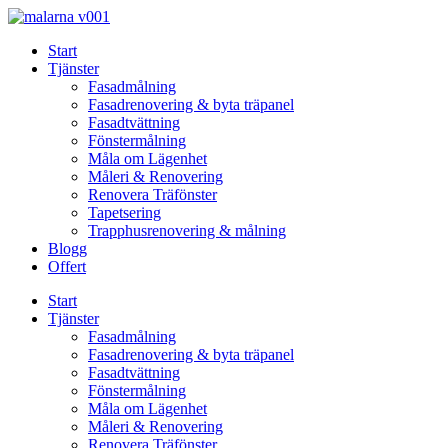
Skip
to
Start
content
Tjänster
Fasadmålning
Fasadrenovering & byta träpanel
Fasadtvättning
Fönstermålning
Måla om Lägenhet
Måleri & Renovering
Renovera Träfönster
Tapetsering
Trapphusrenovering & målning
Blogg
Offert
Start
Tjänster
Fasadmålning
Fasadrenovering & byta träpanel
Fasadtvättning
Fönstermålning
Måla om Lägenhet
Måleri & Renovering
Renovera Träfönster