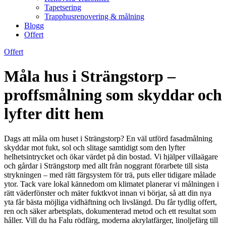
Tapetsering
Trapphusrenovering & målning
Blogg
Offert
Offert
Måla hus i Strängstorp –
proffsmålning som skyddar och
lyfter ditt hem
Dags att måla om huset i Strängstorp? En väl utförd fasadmålning
skyddar mot fukt, sol och slitage samtidigt som den lyfter
helhetsintrycket och ökar värdet på din bostad. Vi hjälper villaägare
och gårdar i Strängstorp med allt från noggrant förarbete till sista
strykningen – med rätt färgsystem för trä, puts eller tidigare målade
ytor. Tack vare lokal kännedom om klimatet planerar vi målningen i
rätt väderfönster och mäter fuktkvot innan vi börjar, så att din nya
yta får bästa möjliga vidhäftning och livslängd. Du får tydlig offert,
ren och säker arbetsplats, dokumenterad metod och ett resultat som
håller. Vill du ha Falu rödfärg, moderna akrylatfärger, linoljefärg till