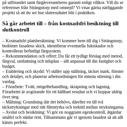
på utförandet samt färgleverantörens garanti enligt villkor. Vill du se
referenser från Strängstorp med omnejd? Vi visar gärna närliggande
projekt så att du ser hur slutresultatet blir i praktiken.
Så går arbetet till – från kostnadsfri besiktning till
slutkontroll
– Kostnadsfri platsbesiktning: Vi kommer hem till dig i Strängstorp,
bedömer fasadens skick, identifierar eventuella fuktskador och
kontrollerar befintligt färgsystem.
– Rekommendation och offert: Du får ett tydligt förslag med metod,
färgval, omfattning och tidsplan – allt anpassat till din fastighet och
budget.
– Etablering och skydd: Vi ställer upp ställning, täcker mark, fönster
och detaljer, och planerar arbetsordningen för minsta störning i din
vardag.
– Förarbete: Tvätt, mögelbehandling, skrapning och lagning.
Förarbetet är avgörande för ett hållbart resultat och vi hoppar aldrig
över steg.
– Målning: Grundning där det behövs, därefter en till två
täckstrykningar med rätt filmstyrka och torktid mellan strykningarna.
– Avslut och besiktning: Vi gör en noggrann egenkontroll, åtgärdar
småfel och städar rent. Tillsammans går vi igenom fasaden så att allt
känns perfekt.