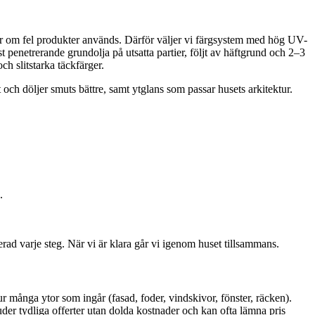
r om fel produkter används. Därför väljer vi färgsystem med hög UV-
penetrerande grundolja på utsatta partier, följt av häftgrund och 2–3
h slitstarka täckfärger.
ch döljer smuts bättre, samt ytglans som passar husets arkitektur.
.
rad varje steg. När vi är klara går vi igenom huset tillsammans.
ur många ytor som ingår (fasad, foder, vindskivor, fönster, räcken).
uder tydliga offerter utan dolda kostnader och kan ofta lämna pris