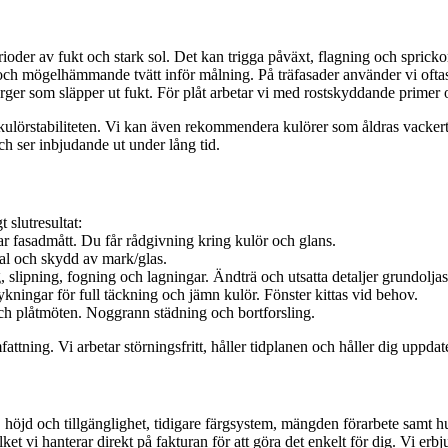
r av fukt och stark sol. Det kan trigga påväxt, flagning och spricko
och mögelhämmande tvätt inför målning. På träfasader använder vi oftast 
rger som släpper ut fukt. För plåt arbetar vi med rostskyddande primer oc
lörstabiliteten. Vi kan även rekommendera kulörer som åldras vackert o
och ser inbjudande ut under lång tid.
 slutresultat:
ar fasadmått. Du får rådgivning kring kulör och glans.
rial och skydd av mark/glas.
, slipning, fogning och lagningar. Ändträ och utsatta detaljer grundoljas
kningar för full täckning och jämn kulör. Fönster kittas vid behov.
och plåtmöten. Noggrann städning och bortforsling.
tning. Vi arbetar störningsfritt, håller tidplanen och håller dig uppdate
), höjd och tillgänglighet, tidigare färgsystem, mängden förarbete samt h
 vi hanterar direkt på fakturan för att göra det enkelt för dig. Vi erbj