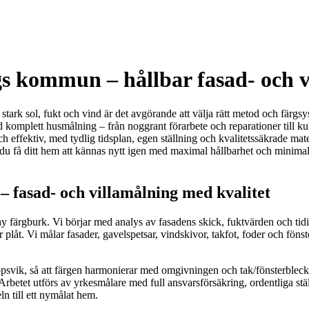
s kommun – hållbar fasad- och v
rk sol, fukt och vind är det avgörande att välja rätt metod och färgsyste
omplett husmålning – från noggrant förarbete och reparationer till kulö
ch effektiv, med tydlig tidsplan, egen ställning och kvalitetssäkrade mat
 du få ditt hem att kännas nytt igen med maximal hållbarhet och minimal 
 fasad- och villamålning med kvalitet
ny färgburk. Vi börjar med analys av fasadens skick, fuktvärden och tidi
er plåt. Vi målar fasader, gavelspetsar, vindskivor, takfot, foder och fö
ppsvik, så att färgen harmonierar med omgivningen och tak/fönsterblec
Arbetet utförs av yrkesmålare med full ansvarsförsäkring, ordentliga stäl
ln till ett nymålat hem.