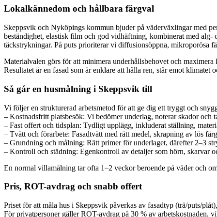
Lokalkännedom och hållbara färgval
Skeppsvik och Nyköpings kommun bjuder på väderväxlingar med periode
beständighet, elastisk film och god vidhäftning, kombinerat med alg- 
täckstrykningar. På puts prioriterar vi diffusionsöppna, mikroporösa fä
Materialvalen görs för att minimera underhållsbehovet och maximera ku
Resultatet är en fasad som är enklare att hålla ren, står emot klimatet 
Så går en husmålning i Skeppsvik till
Vi följer en strukturerad arbetsmetod för att ge dig ett tryggt och snyggt
– Kostnadsfritt platsbesök: Vi bedömer underlag, noterar skador och t
– Fast offert och tidsplan: Tydligt upplägg, inkluderat ställning, mate
– Tvätt och förarbete: Fasadtvätt med rätt medel, skrapning av lös färg
– Grundning och målning: Rätt primer för underlaget, därefter 2–3 stry
– Kontroll och städning: Egenkontroll av detaljer som hörn, skarvar 
En normal villamålning tar ofta 1–2 veckor beroende på väder och omfat
Pris, ROT-avdrag och snabb offert
Priset för att måla hus i Skeppsvik påverkas av fasadtyp (trä/puts/plåt
För privatpersoner gäller ROT-avdrag på 30 % av arbetskostnaden, vilket