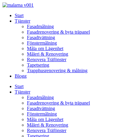
Skip
to
Start
content
Tjänster
Fasadmålning
Fasadrenovering & byta träpanel
Fasadtvättning
Fönstermålning
Måla om Lägenhet
Måleri & Renovering
Renovera Träfönster
Tapetsering
Trapphusrenovering & målning
Blogg
Start
Tjänster
Fasadmålning
Fasadrenovering & byta träpanel
Fasadtvättning
Fönstermålning
Måla om Lägenhet
Måleri & Renovering
Renovera Träfönster
Tapetsering