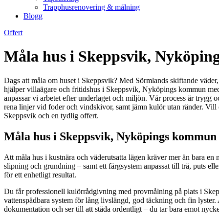
Trapphusrenovering & målning
Blogg
Offert
Måla hus i Skeppsvik, Nyköping
Dags att måla om huset i Skeppsvik? Med Sörmlands skiftande väder, sta
hjälper villaägare och fritidshus i Skeppsvik, Nyköpings kommun med k
anpassar vi arbetet efter underlaget och miljön. Vår process är trygg o
rena linjer vid foder och vindskivor, samt jämn kulör utan ränder. Vill
Skeppsvik och en tydlig offert.
Måla hus i Skeppsvik, Nyköpings kommun –
Att måla hus i kustnära och väderutsatta lägen kräver mer än bara en 
slipning och grundning – samt ett färgsystem anpassat till trä, puts ell
för ett enhetligt resultat.
Du får professionell kulörrådgivning med provmålning på plats i Ske
vattenspädbara system för lång livslängd, god täckning och fin lyster. 
dokumentation och ser till att städa ordentligt – du tar bara emot nycke