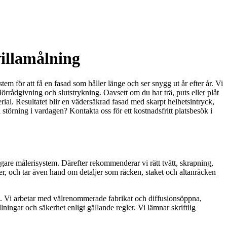
illamålning
m för att få en fasad som håller länge och ser snygg ut år efter år. Vi
rrådgivning och slutstrykning. Oavsett om du har trä, puts eller plåt
erial. Resultatet blir en vädersäkrad fasad med skarpt helhetsintryck,
störning i vardagen? Kontakta oss för ett kostnadsfritt platsbesök i
gare målerisystem. Därefter rekommenderar vi rätt tvätt, skrapning,
nster, och tar även hand om detaljer som räcken, staket och altanräcken
k. Vi arbetar med välrenommerade fabrikat och diffusionsöppna,
lningar och säkerhet enligt gällande regler. Vi lämnar skriftlig