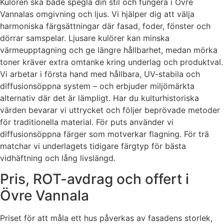
Kulören ska både spegla din stil och fungera i Övre
Vannalas omgivning och ljus. Vi hjälper dig att välja
harmoniska färgsättningar där fasad, foder, fönster och
dörrar samspelar. Ljusare kulörer kan minska
värmeupptagning och ge längre hållbarhet, medan mörka
toner kräver extra omtanke kring underlag och produktval.
Vi arbetar i första hand med hållbara, UV-stabila och
diffusionsöppna system – och erbjuder miljömärkta
alternativ där det är lämpligt. Har du kulturhistoriska
värden bevarar vi uttrycket och följer beprövade metoder
för traditionella material. För puts använder vi
diffusionsöppna färger som motverkar flagning. För trä
matchar vi underlagets tidigare färgtyp för bästa
vidhäftning och lång livslängd.
Pris, ROT-avdrag och offert i
Övre Vannala
Priset för att måla ett hus påverkas av fasadens storlek,