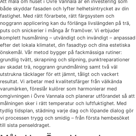
Att måla om huset i Övre Vannala är en investering som
både skyddar fasaden och lyfter helhetsintrycket av din
fastighet. Med rätt förarbete, rätt färgsystem och
noggrann applicering kan du förlänga livslängden på trä,
puts och snickerier i många år framöver. Vi erbjuder
komplett husmålning – utvändigt och invändigt – anpassad
efter det lokala klimatet, din fasadtyp och dina estetiska
önskemål. Vår metod bygger på fackmässiga rutiner:
grundlig tvätt, skrapning och slipning, punktreparationer
av skadat trä, noggrann grundmålning samt två väl
utstrukna täcklager för ett jämnt, tåligt och vackert
resultat. Vi arbetar med kvalitetsfärger från välkända
varumärken, föreslår kulörer som harmonierar med
omgivningen i Övre Vannala och planerar utförandet så att
målningen sker i rätt temperatur och luftfuktighet. Med
tydlig tidsplan, städning varje dag och löpande dialog gör
vi processen trygg och smidig – från första hembesöket
till sista penseldraget.