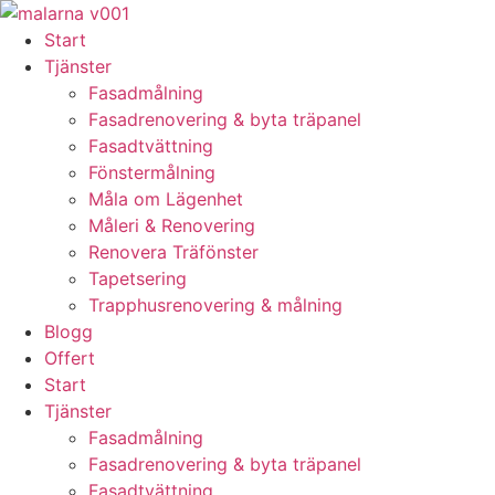
Skip
to
Start
content
Tjänster
Fasadmålning
Fasadrenovering & byta träpanel
Fasadtvättning
Fönstermålning
Måla om Lägenhet
Måleri & Renovering
Renovera Träfönster
Tapetsering
Trapphusrenovering & målning
Blogg
Offert
Start
Tjänster
Fasadmålning
Fasadrenovering & byta träpanel
Fasadtvättning