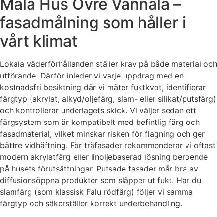
Måla Hus Övre Vannala –
fasadmålning som håller i
vårt klimat
Lokala väderförhållanden ställer krav på både material och
utförande. Därför inleder vi varje uppdrag med en
kostnadsfri besiktning där vi mäter fuktkvot, identifierar
färgtyp (akrylat, alkyd/oljefärg, slam- eller silikat/putsfärg)
och kontrollerar underlagets skick. Vi väljer sedan ett
färgsystem som är kompatibelt med befintlig färg och
fasadmaterial, vilket minskar risken för flagning och ger
bättre vidhäftning. För träfasader rekommenderar vi oftast
modern akrylatfärg eller linoljebaserad lösning beroende
på husets förutsättningar. Putsade fasader mår bra av
diffusionsöppna produkter som släpper ut fukt. Har du
slamfärg (som klassisk Falu rödfärg) följer vi samma
färgtyp och säkerställer korrekt underbehandling.