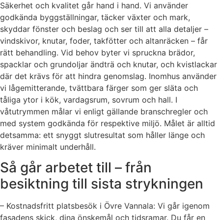
Säkerhet och kvalitet går hand i hand. Vi använder
godkända byggställningar, täcker växter och mark,
skyddar fönster och beslag och ser till att alla detaljer –
vindskivor, knutar, foder, takfötter och altanräcken – får
rätt behandling. Vid behov byter vi spruckna brädor,
spacklar och grundoljar ändträ och knutar, och kvistlackar
där det krävs för att hindra genomslag. Inomhus använder
vi lågemitterande, tvättbara färger som ger släta och
tåliga ytor i kök, vardagsrum, sovrum och hall. I
våtutrymmen målar vi enligt gällande branschregler och
med system godkända för respektive miljö. Målet är alltid
detsamma: ett snyggt slutresultat som håller länge och
kräver minimalt underhåll.
Så går arbetet till – från
besiktning till sista strykningen
– Kostnadsfritt platsbesök i Övre Vannala: Vi går igenom
fasadens skick, dina önskemål och tidsramar. Du får en