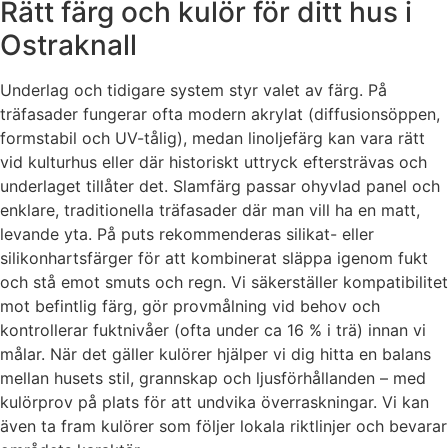
Rätt färg och kulör för ditt hus i
Ostraknall
Underlag och tidigare system styr valet av färg. På
träfasader fungerar ofta modern akrylat (diffusionsöppen,
formstabil och UV-tålig), medan linoljefärg kan vara rätt
vid kulturhus eller där historiskt uttryck eftersträvas och
underlaget tillåter det. Slamfärg passar ohyvlad panel och
enklare, traditionella träfasader där man vill ha en matt,
levande yta. På puts rekommenderas silikat- eller
silikonhartsfärger för att kombinerat släppa igenom fukt
och stå emot smuts och regn. Vi säkerställer kompatibilitet
mot befintlig färg, gör provmålning vid behov och
kontrollerar fuktnivåer (ofta under ca 16 % i trä) innan vi
målar. När det gäller kulörer hjälper vi dig hitta en balans
mellan husets stil, grannskap och ljusförhållanden – med
kulörprov på plats för att undvika överraskningar. Vi kan
även ta fram kulörer som följer lokala riktlinjer och bevarar