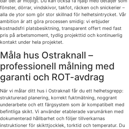
där det är möjligt. Du kan också få hjälp med detaljer som
fönster, dörrar, vindskivor, takfot, räcken och snickerier –
alla de ytor som gör stor skillnad för helhetsintrycket. Vår
ambition är att göra processen smidig: vi erbjuder
kostnadsfri platsbesiktning, transparent offert med fast
pris på arbetsmoment, tydlig projekttid och kontinuerlig
kontakt under hela projektet.
Måla hus Ostraknall –
professionell målning med
garanti och ROT-avdrag
När vi målar ditt hus i Ostraknall får du ett helhetsgrepp:
strukturerad planering, korrekt fuktmätning, noggrant
underarbete och ett färgsystem som är kompatibelt med
befintliga skikt. Vi använder etablerade varumärken med
dokumenterad hållbarhet och följer tillverkarnas
instruktioner för skikttjocklek, torktid och temperatur. Du