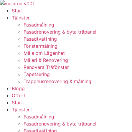
Skip
to
Start
content
Tjänster
Fasadmålning
Fasadrenovering & byta träpanel
Fasadtvättning
Fönstermålning
Måla om Lägenhet
Måleri & Renovering
Renovera Träfönster
Tapetsering
Trapphusrenovering & målning
Blogg
Offert
Start
Tjänster
Fasadmålning
Fasadrenovering & byta träpanel
Fasadtvättning