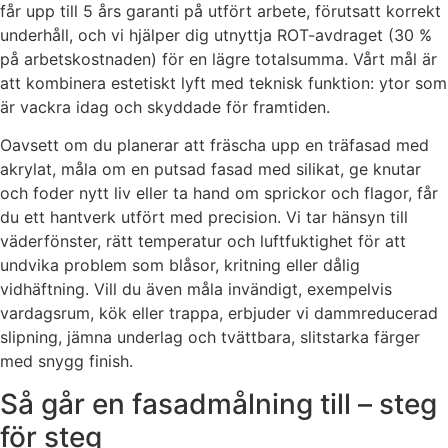
får upp till 5 års garanti på utfört arbete, förutsatt korrekt
underhåll, och vi hjälper dig utnyttja ROT-avdraget (30 %
på arbetskostnaden) för en lägre totalsumma. Vårt mål är
att kombinera estetiskt lyft med teknisk funktion: ytor som
är vackra idag och skyddade för framtiden.
Oavsett om du planerar att fräscha upp en träfasad med
akrylat, måla om en putsad fasad med silikat, ge knutar
och foder nytt liv eller ta hand om sprickor och flagor, får
du ett hantverk utfört med precision. Vi tar hänsyn till
väderfönster, rätt temperatur och luftfuktighet för att
undvika problem som blåsor, kritning eller dålig
vidhäftning. Vill du även måla invändigt, exempelvis
vardagsrum, kök eller trappa, erbjuder vi dammreducerad
slipning, jämna underlag och tvättbara, slitstarka färger
med snygg finish.
Så går en fasadmålning till – steg
för steg