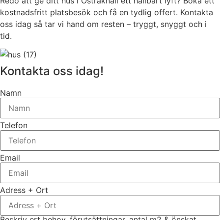
Redo att ge ditt hus i Ostraknall ett hållbart lyft? Boka ett
kostnadsfritt platsbesök och få en tydlig offert. Kontakta
oss idag så tar vi hand om resten – tryggt, snyggt och i
tid.
Kontakta oss idag!
Namn
Telefon
Email
Adress + Ort
Beskriv ert behov, förutsättningar, antal m2 & önskat