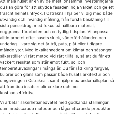
Att måla huset är en av de mest lönsamma investeringarna
du kan göra för att skydda fasaden, höja värdet och ge ett
fräscht helhetsintryck. I Ostraknall hjälper vi dig med både
utvändig och invändig målning, från första besiktning till
sista penseldrag, med fokus på hållbara material,
noggranna förarbeten och en tydlig tidsplan. Vi anpassar
alltid arbetet efter husets skick, väderförhållanden och
underlag – vare sig det är trä, puts, plåt eller tidigare
målade ytor. Med lokalkännedom om klimat och säsonger
säkerställer vi rätt metod vid rätt tillfälle, så att du får ett
vackert resultat som står emot fukt, sol och
temperaturväxlingar i många år. Du får råd kring färgval,
kulörer och glans som passar både husets arkitektur och
omgivningen i Ostraknall, samt hjälp med underhållsplan så
att framtida insatser blir enklare och mer
kostnadseffektiva.
Vi arbetar säkerhetsmedvetet med godkända ställningar,
dammreducerade metoder och lågemitterande produkter