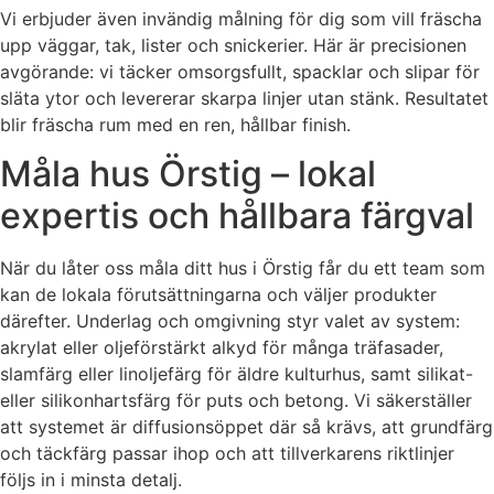
Vi erbjuder även invändig målning för dig som vill fräscha
upp väggar, tak, lister och snickerier. Här är precisionen
avgörande: vi täcker omsorgsfullt, spacklar och slipar för
släta ytor och levererar skarpa linjer utan stänk. Resultatet
blir fräscha rum med en ren, hållbar finish.
Måla hus Örstig – lokal
expertis och hållbara färgval
När du låter oss måla ditt hus i Örstig får du ett team som
kan de lokala förutsättningarna och väljer produkter
därefter. Underlag och omgivning styr valet av system:
akrylat eller oljeförstärkt alkyd för många träfasader,
slamfärg eller linoljefärg för äldre kulturhus, samt silikat-
eller silikonhartsfärg för puts och betong. Vi säkerställer
att systemet är diffusionsöppet där så krävs, att grundfärg
och täckfärg passar ihop och att tillverkarens riktlinjer
följs in i minsta detalj.