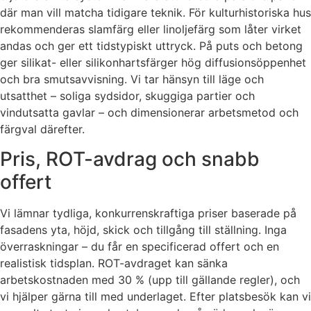
där man vill matcha tidigare teknik. För kulturhistoriska hus
rekommenderas slamfärg eller linoljefärg som låter virket
andas och ger ett tidstypiskt uttryck. På puts och betong
ger silikat- eller silikonhartsfärger hög diffusionsöppenhet
och bra smutsavvisning. Vi tar hänsyn till läge och
utsatthet – soliga sydsidor, skuggiga partier och
vindutsatta gavlar – och dimensionerar arbetsmetod och
färgval därefter.
Pris, ROT-avdrag och snabb
offert
Vi lämnar tydliga, konkurrenskraftiga priser baserade på
fasadens yta, höjd, skick och tillgång till ställning. Inga
överraskningar – du får en specificerad offert och en
realistisk tidsplan. ROT-avdraget kan sänka
arbetskostnaden med 30 % (upp till gällande regler), och
vi hjälper gärna till med underlaget. Efter platsbesök kan vi