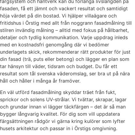
färgsystem och hantverk kan du förlänga livslängden på
fasaden, få ett jämnt och vackert resultat och samtidigt
höja värdet på din bostad. Vi hjälper villaägare och
fritidshus i Örstig med allt från noggrann fasadmålning till
stilren invändig målning – alltid med fokus på hållbarhet,
detaljer och tydlig kommunikation. Varje uppdrag inleds
med en kostnadsfri genomgång där vi bedömer
underlagets skick, rekommenderar rätt produkter för just
din fasad (trä, puts eller betong) och lägger en plan som
tar hänsyn till väder, tidsram och budget. Du får ett
resultat som tål svenska väderomslag, ser bra ut på nära
håll och håller i många år framöver.
En väl utförd fasadmålning skyddar träet från fukt,
sprickor och solens UV-strålar. Vi tvättar, skrapar, lagar
och grundar innan vi lägger täckfärgen – det är så man
bygger långvarig kvalitet. För dig som vill uppdatera
färgsättningen rådgör vi gärna kring kulörer som lyfter
husets arkitektur och passar in i Örstigs omgivning.