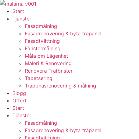
Skip
to
Start
content
Tjänster
Fasadmålning
Fasadrenovering & byta träpanel
Fasadtvättning
Fönstermålning
Måla om Lägenhet
Måleri & Renovering
Renovera Träfönster
Tapetsering
Trapphusrenovering & målning
Blogg
Offert
Start
Tjänster
Fasadmålning
Fasadrenovering & byta träpanel
Fasadtvättning