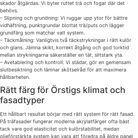
skador åtgärdas. Vi byter ruttet trä och fogar där det
behövs.
– Slipning och grundning: Vi ruggar upp ytor för bättre
vidhäftning, punktgrundar blottat trä/puts och lägger
grundfärg som matchar valt system.
– Täckmålning: Vanligtvis två täckstrykningar i rätt kulör
och glans. Jämna skikt, korrekt åtgång och god torktid
mellan strykningarna säkerställer en tät, slitstark yta.
– Avetablering och kontroll: Vi städar, gör en gemensam
slutbesiktning och lämnar skötselråd för att maximera
hållbarheten.
Rätt färg för Örstigs klimat och
fasadtyper
Ett hållbart resultat börjar med rätt system för rätt fasad.
På träfasader fungerar moderna akrylatfärger ofta bäst
tack vare god elasticitet och kulörstabilitet, medan
oljeförstärkta system kan vara att föredra på äldre panel