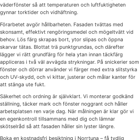
väderfönster så att temperaturen och luftfuktigheten
gynnar torktider och vidhäftning.
Förarbetet avgör hållbarheten. Fasaden tvättas med
skonsamt, effektivt rengöringsmedel och mögeltvätt vid
behov. Lös färg skrapas bort, ytor slipas och öppna
skarvar tätas. Blottat trä punktgrundas, och därefter
lägger vi rätt grundfärg för hela ytan innan täckfärg
appliceras i två väl avvägda strykningar. På snickerier som
fönster och dörrar använder vi färger med extra slitstyrka
och UV-skydd, och vi kittar, justerar och målar kanter för
att stänga ute fukt.
Säkerhet och ordning är självklart. Vi monterar godkänd
ställning, täcker mark och fönster noggrant och håller
arbetsplatsen ren varje dag. När målningen är klar gör vi
en egenkontroll tillsammans med dig och lämnar
skötselråd så att fasaden håller sin lyster längre.
Boka en kostnadsfri besiktning i Norrtuna – få tydlig