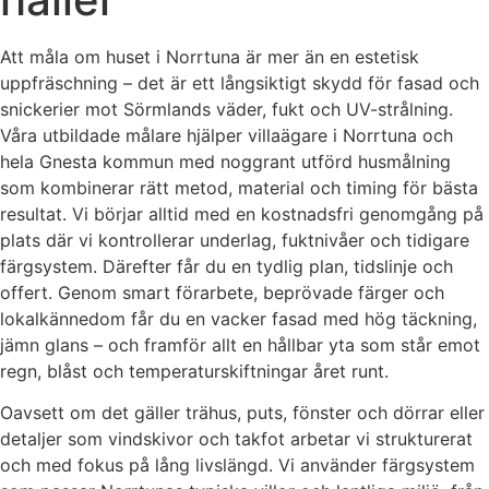
Att måla om huset i Norrtuna är mer än en estetisk
uppfräschning – det är ett långsiktigt skydd för fasad och
snickerier mot Sörmlands väder, fukt och UV-strålning.
Våra utbildade målare hjälper villaägare i Norrtuna och
hela Gnesta kommun med noggrant utförd husmålning
som kombinerar rätt metod, material och timing för bästa
resultat. Vi börjar alltid med en kostnadsfri genomgång på
plats där vi kontrollerar underlag, fuktnivåer och tidigare
färgsystem. Därefter får du en tydlig plan, tidslinje och
offert. Genom smart förarbete, beprövade färger och
lokalkännedom får du en vacker fasad med hög täckning,
jämn glans – och framför allt en hållbar yta som står emot
regn, blåst och temperaturskiftningar året runt.
Oavsett om det gäller trähus, puts, fönster och dörrar eller
detaljer som vindskivor och takfot arbetar vi strukturerat
och med fokus på lång livslängd. Vi använder färgsystem