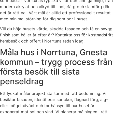
som passar Norrtunas typiska villor och lantliga miljö, från
modern akrylat och alkyd till linoljefärg och slamfärg där
det är rätt val. Vårt mål är alltid ett professionellt resultat
med minimal störning för dig som bor i huset.
Vill du höja husets värde, skydda fasaden och få en snygg
finish som håller år efter år? Kontakta oss för kostnadsfritt
hembesök och offert i Norrtuna redan idag.
Måla hus i Norrtuna, Gnesta
kommun – trygg process från
första besök till sista
penseldrag
Ett lyckat måleriprojekt startar med rätt bedömning. Vi
besiktar fasaden, identifierar sprickor, flagnad färg, alg-
eller mögelpåväxt och tar hänsyn till hur huset är
exponerat mot sol och vind. Vi planerar målningen i rätt