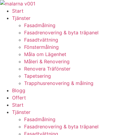
Skip
to
Start
content
Tjänster
Fasadmålning
Fasadrenovering & byta träpanel
Fasadtvättning
Fönstermålning
Måla om Lägenhet
Måleri & Renovering
Renovera Träfönster
Tapetsering
Trapphusrenovering & målning
Blogg
Offert
Start
Tjänster
Fasadmålning
Fasadrenovering & byta träpanel
Fasadtvättning