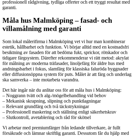
professionell rådgivning, tydliga offerter och ett tryggt resultat med
garanti.
Måla hus Malmköping – fasad- och
villamålning med garanti
Som lokal målerifirma i Malmköping vet vi hur man kombinerar
estetik, hållbarhet och funktion. Vi börjar alltid med en kostnadsfri
besiktning av fasaden för att bedöma fukt, sprickor, rötskador och
tidigare färgsystem. Därefter rekommenderar vi rätt metod: akrylat
för målning av moderna träfasader, linoljefärg för äldre hus med
andningsbarhet i fokus, slamfärg för klassiska faluröda byggnader
eller diffusionsöppna system för puts. Målet är att färg och underlag
ska samverka – inte motarbeta varandra.
Det här ingår när du anlitar oss för att måla hus i Malmköping:
– Noggrann tvätt och alg-/mögelbehandling vid behov
– Mekanisk skrapning, slipning och punktlagningar
– Relevant grundfärg och två täckstrykningar
– Professionell maskering och ställning enligt säkerhetskrav
– Slutkontroll, avetablering och råd för skötsel
Vi arbetar med premiumfärger från ledande tillverkare, är fullt
försäkrade och lämnar skriftlig garanti. Dessutom får du hjälp med