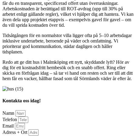
får du en transparent, specificerad offert utan överraskningar.
Arbetskostnaden är berättigad till ROT-avdrag (upp till 30% på
arbetet enligt gällande regler), vilket vi hjälper dig att hantera. Vi kan
även dela upp projektet etappvis – exempelvis gavel för gavel – om
du vill sprida kostnaden över tid.
Tidsåtgången för en normalstor villa ligger ofta på 5–10 arbetsdagar
inklusive underarbete, beroende på väder och omfattning. Vi
prioriterar god kommunikation, städar dagligen och håller
tidsplanen.
Redo att ge ditt hus i Malmköping ett nytt, skyddande lyft? Hör av
dig för ett kostnadsfritt hembesök och en snabb offert. Ring eller
skicka en förfrågan idag – så tar vi hand om resten och ser till att ditt
hem får en vacker, hållbar fasad som tål Sörmlands väder år efter år.
Kontakta oss idag!
Namn
Telefon
Email
Adress + Ort