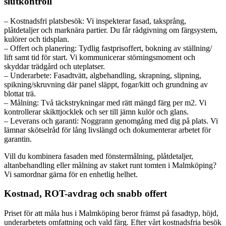
slutkontroll
– Kostnadsfri platsbesök: Vi inspekterar fasad, taksprång,
plåtdetaljer och marknära partier. Du får rådgivning om färgsystem,
kulörer och tidsplan.
– Offert och planering: Tydlig fastprisoffert, bokning av ställning/
lift samt tid för start. Vi kommunicerar störningsmoment och
skyddar trädgård och uteplatser.
– Underarbete: Fasadtvätt, algbehandling, skrapning, slipning,
spikning/skruvning där panel släppt, fogar/kitt och grundning av
blottat trä.
– Målning: Två täckstrykningar med rätt mängd färg per m2. Vi
kontrollerar skikttjocklek och ser till jämn kulör och glans.
– Leverans och garanti: Noggrann genomgång med dig på plats. Vi
lämnar skötselråd för lång livslängd och dokumenterar arbetet för
garantin.
Vill du kombinera fasaden med fönstermålning, plåtdetaljer,
altanbehandling eller målning av staket runt tomten i Malmköping?
Vi samordnar gärna för en enhetlig helhet.
Kostnad, ROT-avdrag och snabb offert
Priset för att måla hus i Malmköping beror främst på fasadtyp, höjd,
underarbetets omfattning och vald färg. Efter vårt kostnadsfria besök