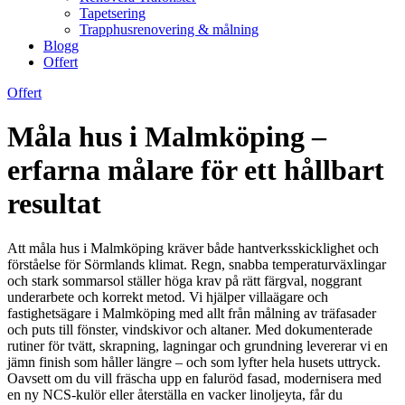
Tapetsering
Trapphusrenovering & målning
Blogg
Offert
Offert
Måla hus i Malmköping –
erfarna målare för ett hållbart
resultat
Att måla hus i Malmköping kräver både hantverksskicklighet och
förståelse för Sörmlands klimat. Regn, snabba temperaturväxlingar
och stark sommarsol ställer höga krav på rätt färgval, noggrant
underarbete och korrekt metod. Vi hjälper villaägare och
fastighetsägare i Malmköping med allt från målning av träfasader
och puts till fönster, vindskivor och altaner. Med dokumenterade
rutiner för tvätt, skrapning, lagningar och grundning levererar vi en
jämn finish som håller längre – och som lyfter hela husets uttryck.
Oavsett om du vill fräscha upp en faluröd fasad, modernisera med
en ny NCS-kulör eller återställa en vacker linoljeyta, får du