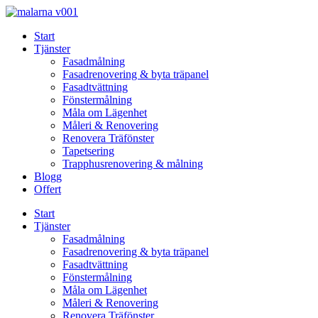
Skip
to
Start
content
Tjänster
Fasadmålning
Fasadrenovering & byta träpanel
Fasadtvättning
Fönstermålning
Måla om Lägenhet
Måleri & Renovering
Renovera Träfönster
Tapetsering
Trapphusrenovering & målning
Blogg
Offert
Start
Tjänster
Fasadmålning
Fasadrenovering & byta träpanel
Fasadtvättning
Fönstermålning
Måla om Lägenhet
Måleri & Renovering
Renovera Träfönster