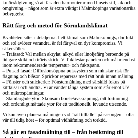
kulörrådgivning så att fasaden harmonierar med husets stil, tak och
omgivning – något som är extra viktigt i Malmköpings variationsrika
bebyggelse.
Rätt färg och metod för Sörmlandsklimat
Kvaliteten sitter i detaljerna. I ett klimat som Malmköpings, där fukt
och sol avlöser varandra, är fel färgval en dyr kompromiss. Vi
säkerställer:
– Träfasad: Val mellan akrylat, alkyd eller linoljefärg beroende på
tidigare skikt och träets skick. Vi fukttestar panelen och målar endast
inom rekommenderade temperatur- och fuktspann.
– Putsad fasad: Diffusionsöppna putssystem som minskar risk för
flagning och blåsor. Sprickor repareras med rätt bruk innan målning.
– Fönster och snickerier: Fönstermålning med särskild fokus på
kittfalsar och ändträ. Vi använder tåliga system som står emot UV
och mikrospänningar.
– Slamfärgade ytor: Skonsam borste/avskrapning, rätt förtunning
och ordentligt mättade ytor för ett traditionellt, levande utseende.
Vi kan även planera målningen vid ”rätt tillfälle” på säsongen – ofta
vår till tidig höst – för optimal vidhäftning och torktid.
Så går en fasadmålning till – från besiktning till