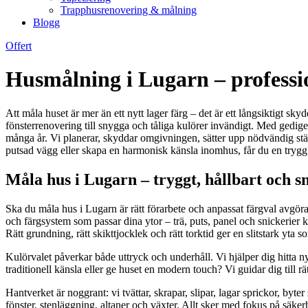
Trapphusrenovering & målning
Blogg
Offert
Husmålning i Lugarn – professio
Att måla huset är mer än ett nytt lager färg – det är ett långsiktigt sk
fönsterrenovering till snygga och tåliga kulörer invändigt. Med gedige
många år. Vi planerar, skyddar omgivningen, sätter upp nödvändig ställ
putsad vägg eller skapa en harmonisk känsla inomhus, får du en trygg 
Måla hus i Lugarn – tryggt, hållbart och sn
Ska du måla hus i Lugarn är rätt förarbete och anpassat färgval avgöra
och färgsystem som passar dina ytor – trä, puts, panel och snickerier 
Rätt grundning, rätt skikttjocklek och rätt torktid ger en slitstark yta 
Kulörvalet påverkar både uttryck och underhåll. Vi hjälper dig hitta 
traditionell känsla eller ge huset en modern touch? Vi guidar dig till rä
Hantverket är noggrant: vi tvättar, skrapar, slipar, lagar sprickor, byt
fönster, stenläggning, altaner och växter. Allt sker med fokus på säker