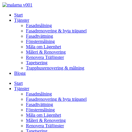
Skip
to
Start
content
Tjänster
Fasadmålning
Fasadrenovering & byta träpanel
Fasadtvättning
Fönstermålning
Måla om Lägenhet
Måleri & Renovering
Renovera Träfönster
Tapetsering
Trapphusrenovering & målning
Blogg
Start
Tjänster
Fasadmålning
Fasadrenovering & byta träpanel
Fasadtvättning
Fönstermålning
Måla om Lägenhet
Måleri & Renovering
Renovera Träfönster
Tapetsering