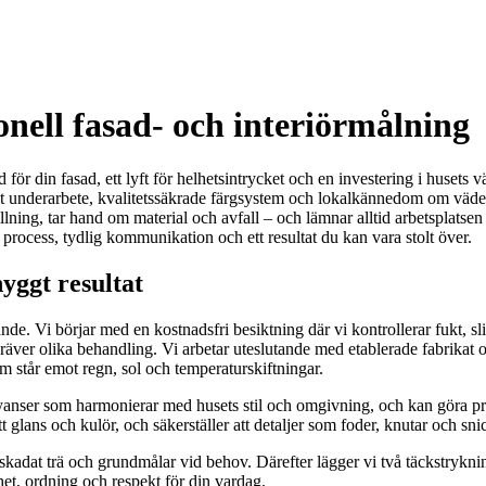
nell fasad- och interiörmålning
ydd för din fasad, ett lyft för helhetsintrycket och en investering i huset
t underarbete, kvalitetssäkrade färgsystem och lokalkännedom om väder oc
ning, tar hand om material och avfall – och lämnar alltid arbetsplatsen
process, tydlig kommunikation och ett resultat du kan vara stolt över.
yggt resultat
nde. Vi börjar med en kostnadsfri besiktning där vi kontrollerar fukt, s
kräver olika behandling. Vi arbetar uteslutande med etablerade fabrikat 
som står emot regn, sol och temperaturskiftningar.
nyanser som harmonierar med husets stil och omgivning, och kan göra pro
tt glans och kulör, och säkerställer att detaljer som foder, knutar och snic
er skadat trä och grundmålar vid behov. Därefter lägger vi två täckstrykni
het, ordning och respekt för din vardag.