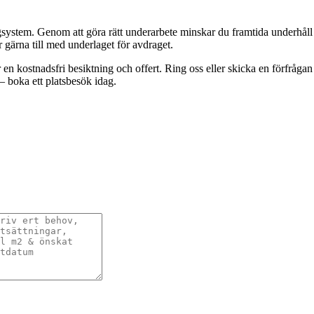
färgsystem. Genom att göra rätt underarbete minskar du framtida underhå
r gärna till med underlaget för avdraget.
r en kostnadsfri besiktning och offert. Ring oss eller skicka en förfråg
 – boka ett platsbesök idag.