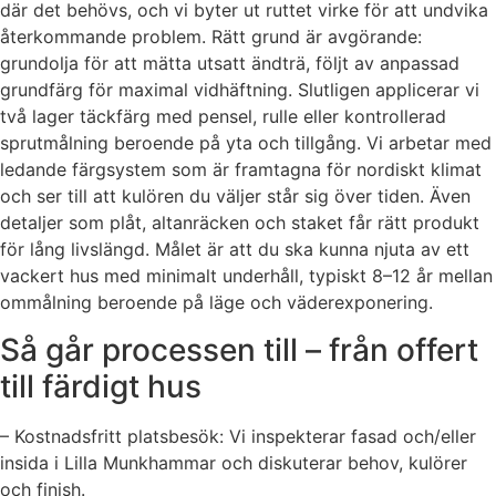
där det behövs, och vi byter ut ruttet virke för att undvika
återkommande problem. Rätt grund är avgörande:
grundolja för att mätta utsatt ändträ, följt av anpassad
grundfärg för maximal vidhäftning. Slutligen applicerar vi
två lager täckfärg med pensel, rulle eller kontrollerad
sprutmålning beroende på yta och tillgång. Vi arbetar med
ledande färgsystem som är framtagna för nordiskt klimat
och ser till att kulören du väljer står sig över tiden. Även
detaljer som plåt, altanräcken och staket får rätt produkt
för lång livslängd. Målet är att du ska kunna njuta av ett
vackert hus med minimalt underhåll, typiskt 8–12 år mellan
ommålning beroende på läge och väderexponering.
Så går processen till – från offert
till färdigt hus
– Kostnadsfritt platsbesök: Vi inspekterar fasad och/eller
insida i Lilla Munkhammar och diskuterar behov, kulörer
och finish.