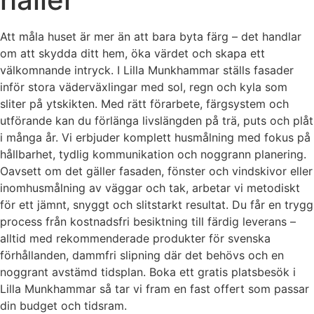
Att måla huset är mer än att bara byta färg – det handlar
om att skydda ditt hem, öka värdet och skapa ett
välkomnande intryck. I Lilla Munkhammar ställs fasader
inför stora väderväxlingar med sol, regn och kyla som
sliter på ytskikten. Med rätt förarbete, färgsystem och
utförande kan du förlänga livslängden på trä, puts och plåt
i många år. Vi erbjuder komplett husmålning med fokus på
hållbarhet, tydlig kommunikation och noggrann planering.
Oavsett om det gäller fasaden, fönster och vindskivor eller
inomhusmålning av väggar och tak, arbetar vi metodiskt
för ett jämnt, snyggt och slitstarkt resultat. Du får en trygg
process från kostnadsfri besiktning till färdig leverans –
alltid med rekommenderade produkter för svenska
förhållanden, dammfri slipning där det behövs och en
noggrant avstämd tidsplan. Boka ett gratis platsbesök i
Lilla Munkhammar så tar vi fram en fast offert som passar
din budget och tidsram.