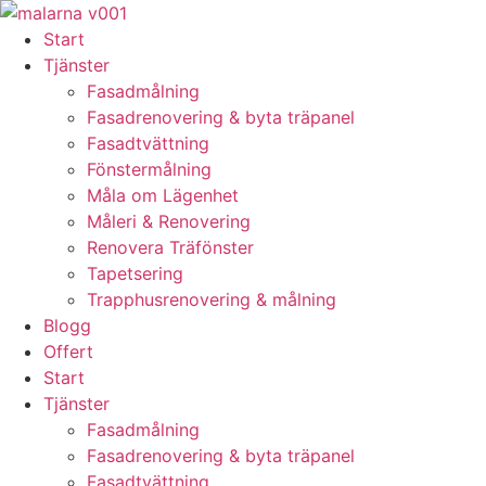
Skip
to
Start
content
Tjänster
Fasadmålning
Fasadrenovering & byta träpanel
Fasadtvättning
Fönstermålning
Måla om Lägenhet
Måleri & Renovering
Renovera Träfönster
Tapetsering
Trapphusrenovering & målning
Blogg
Offert
Start
Tjänster
Fasadmålning
Fasadrenovering & byta träpanel
Fasadtvättning