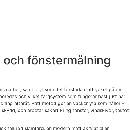
- och fönstermålning
ens närhet, samtidigt som det förstärker uttrycket på din
örberedas och vilket färgsystem som fungerar bäst just här.
tädning efteråt. Rätt metod ger en vacker yta som håller –
skydd, och arbetar säkert kring fönster, vindskivor, takfot
isk faluröd slamfärg, en modern matt akrylat eller