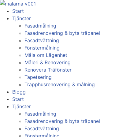
Skip
to
Start
content
Tjänster
Fasadmålning
Fasadrenovering & byta träpanel
Fasadtvättning
Fönstermålning
Måla om Lägenhet
Måleri & Renovering
Renovera Träfönster
Tapetsering
Trapphusrenovering & målning
Blogg
Start
Tjänster
Fasadmålning
Fasadrenovering & byta träpanel
Fasadtvättning
Fönstermålning