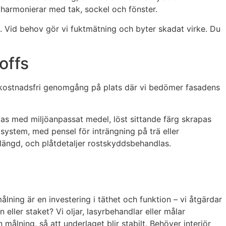
m harmonierar med tak, sockel och fönster.
lt. Vid behov gör vi fuktmätning och byter skadat virke. Du
offs
en kostnadsfri genomgång på plats där vi bedömer fasadens
.
ättas med miljöanpassat medel, löst sittande färg skrapas
system, med pensel för inträngning på trä eller
vslängd, och plåtdetaljer rostskyddsbehandlas.
lning är en investering i täthet och funktion – vi åtgärdar
eller staket? Vi oljar, lasyrbehandlar eller målar
ålning, så att underlaget blir stabilt. Behöver interiör