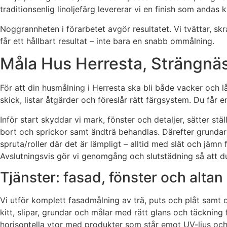
traditionsenlig linoljefärg levererar vi en finish som and
Noggrannheten i förarbetet avgör resultatet. Vi tvättar, sk
får ett hållbart resultat – inte bara en snabb ommålning.
Måla Hus Herresta, Strängnäs
För att din husmålning i Herresta ska bli både vacker och 
skick, listar åtgärder och föreslår rätt färgsystem. Du får 
Inför start skyddar vi mark, fönster och detaljer, sätter st
bort och sprickor samt ändträ behandlas. Därefter grundar 
spruta/roller där det är lämpligt – alltid med slät och jämn
Avslutningsvis gör vi genomgång och slutstädning så att du 
Tjänster: fasad, fönster och altan
Vi utför komplett fasadmålning av trä, puts och plåt samt de
kitt, slipar, grundar och målar med rätt glans och täckning 
horisontella ytor med produkter som står emot UV-ljus och f