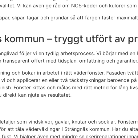
as kvalitet. Vi kan även ge råd om NCS-koder och kulörer so
rapar, slipar, lagar och grundar så att färgen fäster maxima
 kommun – tryggt utfört av pr
långlivad följer vi en tydlig arbetsprocess. Vi börjar med 
en transparent offert med tidsplan, omfattning och garantier
ällning och bokar in arbetet i rätt väderfönster. Fasaden tv
vi och applicerar en eller två täckstrykningar beroende på 
 finish. Fönster kittas och målas med rätt metod för lång li
direkt kan njuta av resultatet.
taljer som vindskivor, gavlar, knutar och socklar. Fönstermå
för att tåla väderväxlingar i Strängnäs kommun. Har du altan 
ukt. Vi hjälper även med mindre snickerireparationer innan m