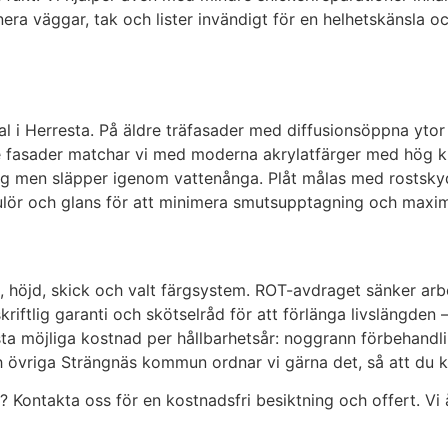
a väggar, tak och lister invändigt för en helhetskänsla och
al i Herresta. På äldre träfasader med diffusionsöppna ytor f
de fasader matchar vi med moderna akrylatfärger med hög ku
ning men släpper igenom vattenånga. Plåt målas med rostsky
lör och glans för att minimera smutsupptagning och maximer
a, höjd, skick och valt färgsystem. ROT-avdraget sänker arb
skriftlig garanti och skötselråd för att förlänga livslängden
a möjliga kostnad per hållbarhetsår: noggrann förbehandling
ch övriga Strängnäs kommun ordnar vi gärna det, så att du ka
 Kontakta oss för en kostnadsfri besiktning och offert. Vi 