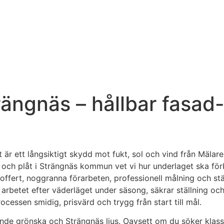
rängnäs – hållbar fasad
 är ett långsiktigt skydd mot fukt, sol och vind från Mälar
puts och plåt i Strängnäs kommun vet vi hur underlaget ska f
ig offert, noggranna förarbeten, professionell målning och s
arbetet efter väderläget under säsong, säkrar ställning och 
cessen smidig, prisvärd och trygg från start till mål.
vande grönska och Strängnäs ljus. Oavsett om du söker klass