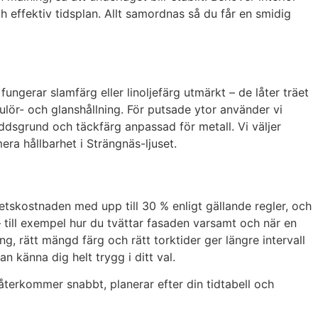
 effektiv tidsplan. Allt samordnas så du får en smidig
ungerar slamfärg eller linoljefärg utmärkt – de låter träet
lör- och glanshållning. För putsade ytor använder vi
ddsgrund och täckfärg anpassad för metall. Vi väljer
a hållbarhet i Strängnäs-ljuset.
etskostnaden med upp till 30 % enligt gällande regler, och
 – till exempel hur du tvättar fasaden varsamt och när en
, rätt mängd färg och rätt torktider ger längre intervall
n känna dig helt trygg i ditt val.
återkommer snabbt, planerar efter din tidtabell och