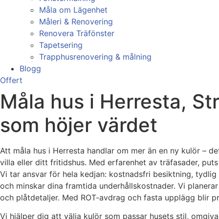
Måla om Lägenhet
Måleri & Renovering
Renovera Träfönster
Tapetsering
Trapphusrenovering & målning
Blogg
Offert
Måla hus i Herresta, St
som höjer värdet
Att måla hus i Herresta handlar om mer än en ny kulör – det
villa eller ditt fritidshus. Med erfarenhet av träfasader, 
Vi tar ansvar för hela kedjan: kostnadsfri besiktning, tydl
och minskar dina framtida underhållskostnader. Vi planerar 
och plåtdetaljer. Med ROT-avdrag och fasta upplägg blir pro
Vi hjälper dig att välja kulör som passar husets stil, omgi