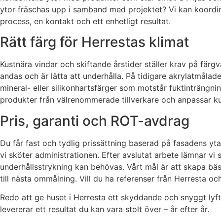
ytor fräschas upp i samband med projektet? Vi kan koordiner
process, en kontakt och ett enhetligt resultat.
Rätt färg för Herrestas klimat
Kustnära vindar och skiftande årstider ställer krav på färgv
andas och är lätta att underhålla. På tidigare akrylatmåla
mineral- eller silikonhartsfärger som motstår fuktinträng
produkter från välrenommerade tillverkare och anpassar ku
Pris, garanti och ROT-avdrag
Du får fast och tydlig prissättning baserad på fasadens yt
vi sköter administrationen. Efter avslutat arbete lämnar vi 
underhållsstrykning kan behövas. Vårt mål är att skapa bäst
till nästa ommålning. Vill du ha referenser från Herresta o
Redo att ge huset i Herresta ett skyddande och snyggt lyft?
levererar ett resultat du kan vara stolt över – år efter år.