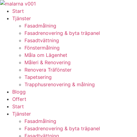
Skip
to
Start
content
Tjänster
Fasadmålning
Fasadrenovering & byta träpanel
Fasadtvättning
Fönstermålning
Måla om Lägenhet
Måleri & Renovering
Renovera Träfönster
Tapetsering
Trapphusrenovering & målning
Blogg
Offert
Start
Tjänster
Fasadmålning
Fasadrenovering & byta träpanel
Fasadtvättning