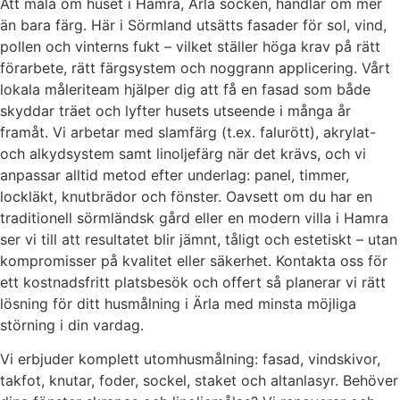
Att måla om huset i Hamra, Ärla socken, handlar om mer
än bara färg. Här i Sörmland utsätts fasader för sol, vind,
pollen och vinterns fukt – vilket ställer höga krav på rätt
förarbete, rätt färgsystem och noggrann applicering. Vårt
lokala måleriteam hjälper dig att få en fasad som både
skyddar träet och lyfter husets utseende i många år
framåt. Vi arbetar med slamfärg (t.ex. falurött), akrylat-
och alkydsystem samt linoljefärg när det krävs, och vi
anpassar alltid metod efter underlag: panel, timmer,
lockläkt, knutbrädor och fönster. Oavsett om du har en
traditionell sörmländsk gård eller en modern villa i Hamra
ser vi till att resultatet blir jämnt, tåligt och estetiskt – utan
kompromisser på kvalitet eller säkerhet. Kontakta oss för
ett kostnadsfritt platsbesök och offert så planerar vi rätt
lösning för ditt husmålning i Ärla med minsta möjliga
störning i din vardag.
Vi erbjuder komplett utomhusmålning: fasad, vindskivor,
takfot, knutar, foder, sockel, staket och altanlasyr. Behöver