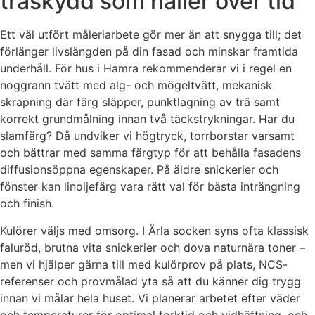
träskydd som håller över tid
Ett väl utfört måleriarbete gör mer än att snygga till; det
förlänger livslängden på din fasad och minskar framtida
underhåll. För hus i Hamra rekommenderar vi i regel en
noggrann tvätt med alg- och mögeltvätt, mekanisk
skrapning där färg släpper, punktlagning av trä samt
korrekt grundmålning innan två täckstrykningar. Har du
slamfärg? Då undviker vi högtryck, torrborstar varsamt
och bättrar med samma färgtyp för att behålla fasadens
diffusionsöppna egenskaper. På äldre snickerier och
fönster kan linoljefärg vara rätt val för bästa inträngning
och finish.
Kulörer väljs med omsorg. I Ärla socken syns ofta klassisk
faluröd, brutna vita snickerier och dova naturnära toner –
men vi hjälper gärna till med kulörprov på plats, NCS-
referenser och provmålad yta så att du känner dig trygg
innan vi målar hela huset. Vi planerar arbetet efter väder
och temperaturer för optimal torktid och vidhäftning, och