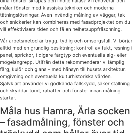
dina fönster skrapas och linoljemålas? Vi renoverar och
målar fönster med klassiska tekniker och moderna
tätningslösningar. Även invändig målning av väggar, tak
och snickerier kan kombineras med fasadprojektet om du
vill effektivisera tiden och få en helhetsuppfräschning.
Vår arbetsmetod är trygg, tydlig och omsorgsfull. Vi börjar
alltid med en grundlig besiktning: kontroll av fukt, resning i
panel, sprickor, tidigare färgtyp och eventuella alg- eller
mögelangrepp. Utifrån detta rekommenderar vi lämplig
färg, kulör och glans – med hänsyn till husets arkitektur,
omgivning och eventuella kulturhistoriska värden.
Självklart använder vi godkända fallskydd, säker ställning
och skyddar tomt, rabatter och fönster innan målning
startar.
Måla hus Hamra, Ärla socken
– fasadmålning, fönster och