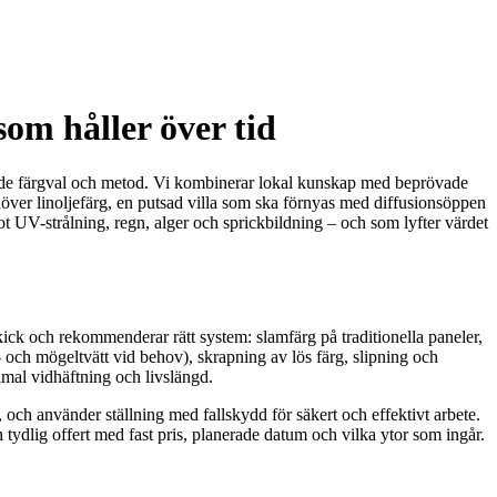
om håller över tid
 både färgval och metod. Vi kombinerar lokal kunskap med beprövade
behöver linoljefärg, en putsad villa som ska förnyas med diffusionsöppen
emot UV-strålning, regn, alger och sprickbildning – och som lyfter värdet
skick och rekommenderar rätt system: slamfärg på traditionella paneler,
alg- och mögeltvätt vid behov), skrapning av lös färg, slipning och
ximal vidhäftning och livslängd.
 och använder ställning med fallskydd för säkert och effektivt arbete.
 tydlig offert med fast pris, planerade datum och vilka ytor som ingår.