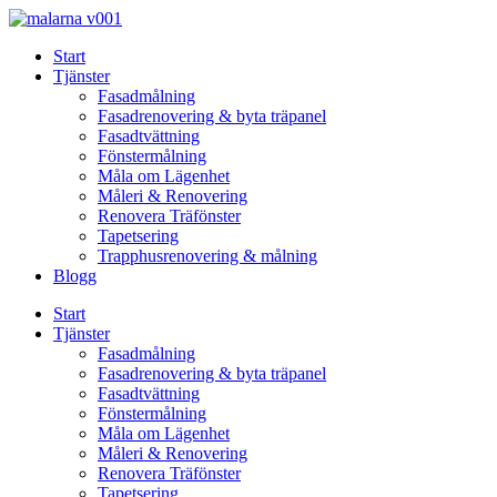
Skip
to
Start
content
Tjänster
Fasadmålning
Fasadrenovering & byta träpanel
Fasadtvättning
Fönstermålning
Måla om Lägenhet
Måleri & Renovering
Renovera Träfönster
Tapetsering
Trapphusrenovering & målning
Blogg
Start
Tjänster
Fasadmålning
Fasadrenovering & byta träpanel
Fasadtvättning
Fönstermålning
Måla om Lägenhet
Måleri & Renovering
Renovera Träfönster
Tapetsering