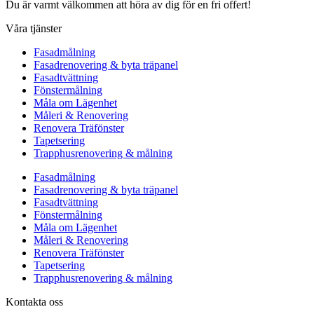
Du är varmt välkommen att höra av dig för en fri offert!
Våra tjänster
Fasadmålning
Fasadrenovering & byta träpanel
Fasadtvättning
Fönstermålning
Måla om Lägenhet
Måleri & Renovering
Renovera Träfönster
Tapetsering
Trapphusrenovering & målning
Fasadmålning
Fasadrenovering & byta träpanel
Fasadtvättning
Fönstermålning
Måla om Lägenhet
Måleri & Renovering
Renovera Träfönster
Tapetsering
Trapphusrenovering & målning
Kontakta oss