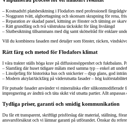
– Kostnadsfri platsbesiktning i Flodafors med professionell färgrådgi
– Noggrann tvätt, algborttagning och skonsam skrapning för rena, fris
– Reparation av skadad panel, kittning av fönster och tätning av skarv
– Rätt grundfärg och två välstrukna täckskikt för lång livslängd
– Slutbesiktning tillsammans med dig samt skötselråd för enklare unde
Vill du kombinera fasaden med detaljer som fönster, räcken, vindskivor
Rätt färg och metod för Flodafors klimat
I våra trakter ställs höga krav på diffusionsöppenhet och fuktbalans. 
– Slamfärg där huset tidigare målats med samma typ – enkel att underhål
– Linoljefärg för historiska hus och snickerier – djup glans, god inträng
– Modern akrylat/täckfärg på väderutsatta fasader – hög kulörstabilite
För putsade fasader använder vi mineraliska eller silikonmodifierade 
impregnering av ändträ och täta skikt vid utsatta partier. Allt anpassas 
Tydliga priser, garanti och smidig kommunikation
Du får ett transparent, skriftligt prisförslag där material, ställning, för
ansvarsförsäkrat och vi lämnar garanti på utförandet. Önskar du referen