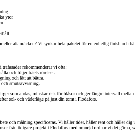
vning
ka ytor
ar
rhåll
 eller altanräcken? Vi synkar hela paketet för en enhetlig finish och bä
På träfasader rekommenderar vi ofta:
la och följer träets rörelser.
ning och lätt att bättra.
t och smutsavvisning.
färger som andas, minskar risk för blåsor och ger längre intervall mel
efter sol- och väderläge på just din tomt i Flodafors.
arbete och målning specificeras. Vi håller tider, håller rent och håller dig
ser från tidigare projekt i Flodafors med omnejd ordnar vi det gärna, så