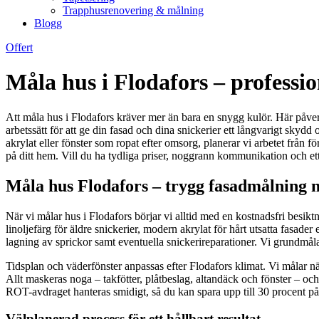
Trapphusrenovering & målning
Blogg
Offert
Måla hus i Flodafors – professi
Att måla hus i Flodafors kräver mer än bara en snygg kulör. Här påve
arbetssätt för att ge din fasad och dina snickerier ett långvarigt skyd
akrylat eller fönster som ropat efter omsorg, planerar vi arbetet från f
på ditt hem. Vill du ha tydliga priser, noggrann kommunikation och ett 
Måla hus Flodafors – trygg fasadmålning m
När vi målar hus i Flodafors börjar vi alltid med en kostnadsfri besik
linoljefärg för äldre snickerier, modern akrylat för hårt utsatta fasader
lagning av sprickor samt eventuella snickerireparationer. Vi grundmålar
Tidsplan och väderfönster anpassas efter Flodafors klimat. Vi målar nä
Allt maskeras noga – takfötter, plåtbeslag, altandäck och fönster – och
ROT-avdraget hanteras smidigt, så du kan spara upp till 30 procent p
Välplanerad process för ett hållbart resultat