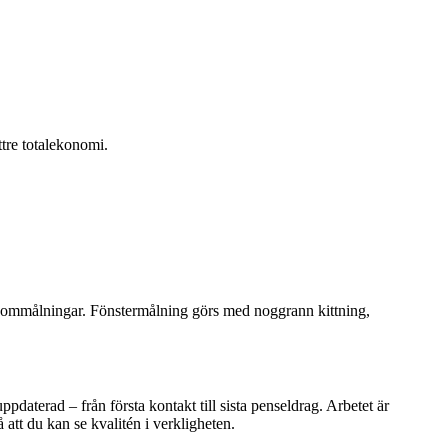
ttre totalekonomi.
lan ommålningar. Fönstermålning görs med noggrann kittning,
 uppdaterad – från första kontakt till sista penseldrag. Arbetet är
 att du kan se kvalitén i verkligheten.