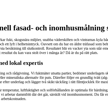
onell fasad- och inomhusmålning s
rkar fukt, skogsnära miljöer, snabba väderskiften och vintrarnas kyla
d och ett lyft i helhetsintryck. Oavsett om du har en äldre träfasad som 
örsta besiktning till slutkontroll. Resultatet blir en vacker yta som står 
resultat du kan vara stolt över i många år? Då är du på rätt plats.
ed lokal expertis
tning och rådgivning. Vi fuktmäter utsatta partier, bedömer underlagets 
 eller mineraliska alternativ för puts. Därefter följer en grundlig tvätt (
 efter underlag och lägger två skikt täckfärg i rätt filmtjocklek för ma
r temperatur, luftfuktighet och solförhållanden är optimala för härdning,
 vi arbetar dammfritt där det går, särskilt vid inomhusmoment. Du får en
å arbetskostnaden.