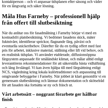
kontaktperson – och vi anpassar tidsplanen efter säsong och väder
för en långvarig och säker lösning.
Måla Hus Farneby – professionell hjälp
från offert till slutbesiktning
När du anlitar oss för fasadmålning i Farneby börjar vi med en
kostnadsfri platsbesiktning. Vi bedömer fasadens skick, mäter
fuktnivåer, identifierar sprickor, flagnande färg, påväxt och
eventuella snickeribehov. Därefter får du en tydlig offert med fast
pris för arbetet, inklusive material, ställning eller lift vid behov, och
en realistisk tidsplan. Vi använder etablerade, diffusionsöppna
färgsystem anpassade för småländskt klimat, och målar alltid enligt
leverantörens rekommendationer för att säkerställa bästa vidhäftning
och lång livslängd. Vi kan även hjälpa till med färgsättning enligt
NCS, vägledning kring lokala kulörtraditioner och anpassning till
omgivande bebyggelse i Farneby. När jobbet är klart genomför vi en
gemensam slutbesiktning och lämnar dokumentation och skötselråd
för att fasaden ska fortsätta se ny och fräsch ut.
Vårt arbetssätt – noggrant förarbete ger hållbar
finish