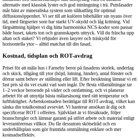
alternativ med klassisk lyster och god inträngning i trä. Putsfasader
mår bäst av mineraliska system som silikatfärg för optimal
diffusionsöppenhet. Vi ser till att kulören bibehåller sin nyans över
tid, med färgserier som har starkt UV-skydd och låg kritning. Vid
färgsättning hjälper vi dig hitta harmoniska NCS-koder som passar
både huset, takets ton och grannskapets uttryck. Vill du fräscha upp
altan och staket? Vi erbjuder även lasyrer och träskydd för
horisontella ytor – alltid matchat till din fasad.
Kostnad, tidsplan och ROT-avdrag
Priset för att måla hus i Farneby beror på fasadens storlek, underlag
och skick, tillgång till ytor (höjd, lutning, hinder), antal fönster och
dörrar samt behov av ställning eller lift. Efter besiktning lämnar vi ett
fast pris så du vet exakt vad som ingår. De flesta villamålningar tar
1–2 veckor beroende på väder och omfattning, och vi planerar
arbetet för att utnyttja bästa målarsäsong med rätt temperatur och
luftfuktighet. Arbetskostnaden berättigar till ROT-avdrag, vilket kan
sänka din totalkostnad avsevärt. Vi hanterar ansökan åt dig och
specificerar ROT i offerten. Självklart är vi försäkrade, följer
branschregler och lämnar garanti på utfört arbete och material enligt
leverantörernas villkor. Du får dessutom skötselråd och en
underhållsplan som gör framtida ommålning enklare och mer
kostnadseffektiv.