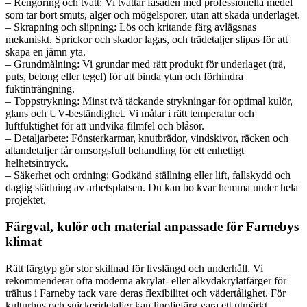
– Rengöring och tvätt: Vi tvättar fasaden med professionella medel
som tar bort smuts, alger och mögelsporer, utan att skada underlaget.
– Skrapning och slipning: Lös och kritande färg avlägsnas
mekaniskt. Sprickor och skador lagas, och trädetaljer slipas för att
skapa en jämn yta.
– Grundmålning: Vi grundar med rätt produkt för underlaget (trä,
puts, betong eller tegel) för att binda ytan och förhindra
fuktinträngning.
– Toppstrykning: Minst två täckande strykningar för optimal kulör,
glans och UV-beständighet. Vi målar i rätt temperatur och
luftfuktighet för att undvika filmfel och blåsor.
– Detaljarbete: Fönsterkarmar, knutbrädor, vindskivor, räcken och
altandetaljer får omsorgsfull behandling för ett enhetligt
helhetsintryck.
– Säkerhet och ordning: Godkänd ställning eller lift, fallskydd och
daglig städning av arbetsplatsen. Du kan bo kvar hemma under hela
projektet.
Färgval, kulör och material anpassade för Farnebys
klimat
Rätt färgtyp gör stor skillnad för livslängd och underhåll. Vi
rekommenderar ofta moderna akrylat- eller alkydakrylatfärger för
trähus i Farneby tack vare deras flexibilitet och vädertålighet. För
kulturhus och snickeridetaljer kan linoljefärg vara ett utmärkt