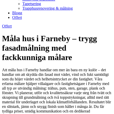
Tapetsering
Trapphusrenovering & målning
Blogg
Offert
Offert
Måla hus i Farneby – trygg
fasadmålning med
fackkunniga målare
Att måla hus i Farneby handlar om mer än bara en ny kulör – det
handlar om att skydda din fasad mot väder, vind och fukt samtidigt
som du höjer värdet och helhetsintrycket av din fastighet. Våra
erfarna målare hjälper villaägare och fastighetsägare i Farneby med
all typ av utvändig målning: trähus, puts, sten, garage, plank och
fönster. Vi planerar, utför och kvalitetssäkrar varje steg från tvätt och
skrapning till grundmålning och två toppstrykningar, alltid med rätt
material för underlaget och lokala klimatförhållanden. Resultatet blir
en slitstark, jämn och snygg finish som håller i många år. Du får
tydliga priser, smidig kommunikation och en dedikerad