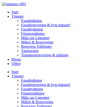
Skip
to
Start
content
Tjänster
Fasadmålning
Fasadrenovering & byta träpanel
Fasadtvättning
Fönstermålning
Måla om Lägenhet
Måleri & Renovering
Renovera Träfönster
Tapetsering
Trapphusrenovering & målning
Blogg
Offert
Start
Tjänster
Fasadmålning
Fasadrenovering & byta träpanel
Fasadtvättning
Fönstermålning
Måla om Lägenhet
Måleri & Renovering
Renovera Träfönster