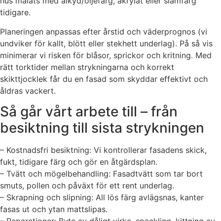
hus målats med alkyd/oljefärg, akrylat eller slamfärg
tidigare.
Planeringen anpassas efter årstid och väderprognos (vi
undviker för kallt, blött eller stekhett underlag). På så vis
minimerar vi risken för blåsor, sprickor och kritning. Med
rätt torktider mellan strykningarna och korrekt
skikttjocklek får du en fasad som skyddar effektivt och
åldras vackert.
Så går vårt arbete till – från
besiktning till sista strykningen
– Kostnadsfri besiktning: Vi kontrollerar fasadens skick,
fukt, tidigare färg och gör en åtgärdsplan.
– Tvätt och mögelbehandling: Fasadtvätt som tar bort
smuts, pollen och påväxt för ett rent underlag.
– Skrapning och slipning: All lös färg avlägsnas, kanter
fasas ut och ytan mattslipas.
– Reparationer: Byte av dåligt virke, spackling, kittning av