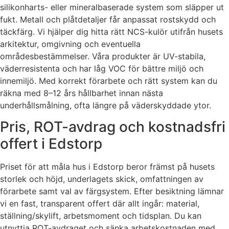
silikonharts- eller mineralbaserade system som släpper ut
fukt. Metall och plåtdetaljer får anpassat rostskydd och
täckfärg. Vi hjälper dig hitta rätt NCS-kulör utifrån husets
arkitektur, omgivning och eventuella
områdesbestämmelser. Våra produkter är UV-stabila,
väderresistenta och har låg VOC för bättre miljö och
innemiljö. Med korrekt förarbete och rätt system kan du
räkna med 8–12 års hållbarhet innan nästa
underhållsmålning, ofta längre på väderskyddade ytor.
Pris, ROT-avdrag och kostnadsfri
offert i Edstorp
Priset för att måla hus i Edstorp beror främst på husets
storlek och höjd, underlagets skick, omfattningen av
förarbete samt val av färgsystem. Efter besiktning lämnar
vi en fast, transparent offert där allt ingår: material,
ställning/skylift, arbetsmoment och tidsplan. Du kan
utnyttja ROT-avdraget och sänka arbetskostnaden med