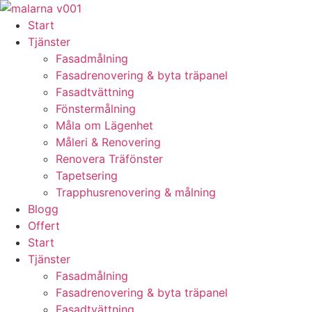
Skip
to
Start
content
Tjänster
Fasadmålning
Fasadrenovering & byta träpanel
Fasadtvättning
Fönstermålning
Måla om Lägenhet
Måleri & Renovering
Renovera Träfönster
Tapetsering
Trapphusrenovering & målning
Blogg
Offert
Start
Tjänster
Fasadmålning
Fasadrenovering & byta träpanel
Fasadtvättning