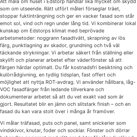
Att måla om huset i Edstorp handlar lika mycket om skydd
som om utseende. Rätt utfört måleri förseglar träet,
stoppar fuktinträngning och ger en vacker fasad som står
emot sol, vind och regn under lång tid. Vi kombinerar lokal
kunskap om Edstorps klimat med beprövade
arbetsmetoder: noggrann fasadtvätt, skrapning av lös
färg, punktlagning av skador, grundning och två väl
täckande strykningar. Vi arbetar säkert från ställning eller
skylift och planerar arbetet efter väderfönster så att
färgen härdar optimalt. Du får kostnadsfri besiktning och
kulörrådgivning, en tydlig tidsplan, fast offert och
möjlighet att nyttja ROT-avdrag. Vi använder hållbara, låg-
VOC fasadfärger från ledande tillverkare och
dokumenterar arbetet så att du vet exakt vad som är
gjort. Resultatet blir en jämn och slitstark finish – och en
fasad du kan vara stolt över i många år framöver.
Vi målar träfasad, puts och panel, samt snickerier som
vindskivor, knutar, foder och socklar. Fönster och dörrar