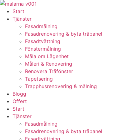
Skip
to
Start
content
Tjänster
Fasadmålning
Fasadrenovering & byta träpanel
Fasadtvättning
Fönstermålning
Måla om Lägenhet
Måleri & Renovering
Renovera Träfönster
Tapetsering
Trapphusrenovering & målning
Blogg
Offert
Start
Tjänster
Fasadmålning
Fasadrenovering & byta träpanel
Fasadtvättning