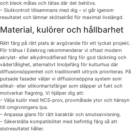
och bleck målas och tätas där det behövs.
– Slutkontroll tillsammans med dig – vi går igenom
resultatet och lämnar skötselråd för maximal livslängd.
Material, kulörer och hållbarhet
Rätt färg på rätt plats är avgörande för ett lyckat projekt.
För trähus i Edekrog rekommenderar vi oftast modern
akrylat- eller alkydmodifierad färg för god täckning och
vädertålighet, alternativt linoljefärg för kulturhus där
diffusionsöppenhet och traditionellt uttryck prioriteras. På
putsade fasader väljer vi diffusionsöppna system som
silikat- eller silikonhartsfärger som släpper ut fukt och
motverkar flagning. Vi hjälper dig att:
– Välja kulör med NCS-prov, provmålade ytor och hänsyn
till omgivningens ljus.
– Anpassa glans för rätt karaktär och smutsavvisning.
– Säkerställa kompatibilitet med befintlig färg så att
slutresultatet håller.