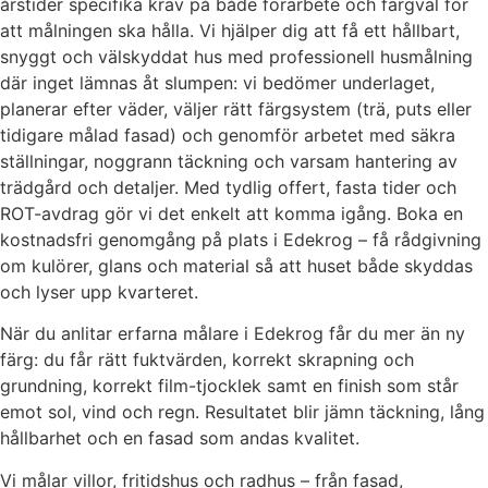
årstider specifika krav på både förarbete och färgval för
att målningen ska hålla. Vi hjälper dig att få ett hållbart,
snyggt och välskyddat hus med professionell husmålning
där inget lämnas åt slumpen: vi bedömer underlaget,
planerar efter väder, väljer rätt färgsystem (trä, puts eller
tidigare målad fasad) och genomför arbetet med säkra
ställningar, noggrann täckning och varsam hantering av
trädgård och detaljer. Med tydlig offert, fasta tider och
ROT-avdrag gör vi det enkelt att komma igång. Boka en
kostnadsfri genomgång på plats i Edekrog – få rådgivning
om kulörer, glans och material så att huset både skyddas
och lyser upp kvarteret.
När du anlitar erfarna målare i Edekrog får du mer än ny
färg: du får rätt fuktvärden, korrekt skrapning och
grundning, korrekt film-tjocklek samt en finish som står
emot sol, vind och regn. Resultatet blir jämn täckning, lång
hållbarhet och en fasad som andas kvalitet.
Vi målar villor, fritidshus och radhus – från fasad,