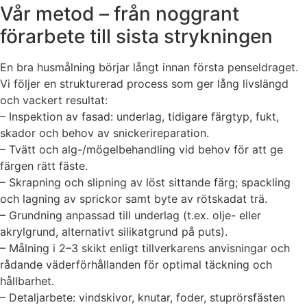
Vår metod – från noggrant
förarbete till sista strykningen
En bra husmålning börjar långt innan första penseldraget.
Vi följer en strukturerad process som ger lång livslängd
och vackert resultat:
– Inspektion av fasad: underlag, tidigare färgtyp, fukt,
skador och behov av snickerireparation.
– Tvätt och alg-/mögelbehandling vid behov för att ge
färgen rätt fäste.
– Skrapning och slipning av löst sittande färg; spackling
och lagning av sprickor samt byte av rötskadat trä.
– Grundning anpassad till underlag (t.ex. olje- eller
akrylgrund, alternativt silikatgrund på puts).
– Målning i 2–3 skikt enligt tillverkarens anvisningar och
rådande väderförhållanden för optimal täckning och
hållbarhet.
– Detaljarbete: vindskivor, knutar, foder, stuprörsfästen