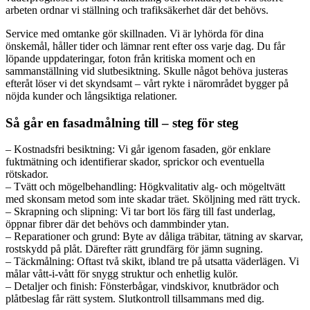
arbeten ordnar vi ställning och trafiksäkerhet där det behövs.
Service med omtanke gör skillnaden. Vi är lyhörda för dina
önskemål, håller tider och lämnar rent efter oss varje dag. Du får
löpande uppdateringar, foton från kritiska moment och en
sammanställning vid slutbesiktning. Skulle något behöva justeras
efteråt löser vi det skyndsamt – vårt rykte i närområdet bygger på
nöjda kunder och långsiktiga relationer.
Så går en fasadmålning till – steg för steg
– Kostnadsfri besiktning: Vi går igenom fasaden, gör enklare
fuktmätning och identifierar skador, sprickor och eventuella
rötskador.
– Tvätt och mögelbehandling: Högkvalitativ alg- och mögeltvätt
med skonsam metod som inte skadar träet. Sköljning med rätt tryck.
– Skrapning och slipning: Vi tar bort lös färg till fast underlag,
öppnar fibrer där det behövs och dammbinder ytan.
– Reparationer och grund: Byte av dåliga träbitar, tätning av skarvar,
rostskydd på plåt. Därefter rätt grundfärg för jämn sugning.
– Täckmålning: Oftast två skikt, ibland tre på utsatta väderlägen. Vi
målar vått-i-vått för snygg struktur och enhetlig kulör.
– Detaljer och finish: Fönsterbågar, vindskivor, knutbrädor och
plåtbeslag får rätt system. Slutkontroll tillsammans med dig.