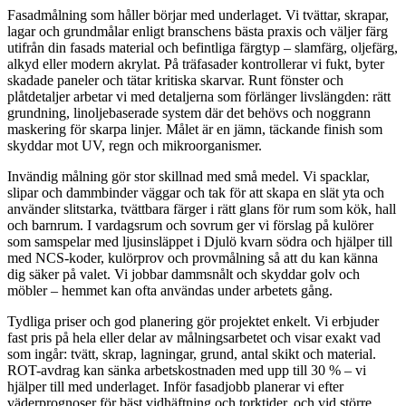
Fasadmålning som håller börjar med underlaget. Vi tvättar, skrapar,
lagar och grundmålar enligt branschens bästa praxis och väljer färg
utifrån din fasads material och befintliga färgtyp – slamfärg, oljefärg,
alkyd eller modern akrylat. På träfasader kontrollerar vi fukt, byter
skadade paneler och tätar kritiska skarvar. Runt fönster och
plåtdetaljer arbetar vi med detaljerna som förlänger livslängden: rätt
grundning, linoljebaserade system där det behövs och noggrann
maskering för skarpa linjer. Målet är en jämn, täckande finish som
skyddar mot UV, regn och mikroorganismer.
Invändig målning gör stor skillnad med små medel. Vi spacklar,
slipar och dammbinder väggar och tak för att skapa en slät yta och
använder slitstarka, tvättbara färger i rätt glans för rum som kök, hall
och barnrum. I vardagsrum och sovrum ger vi förslag på kulörer
som samspelar med ljusinsläppet i Djulö kvarn södra och hjälper till
med NCS-koder, kulörprov och provmålning så att du kan känna
dig säker på valet. Vi jobbar dammsnålt och skyddar golv och
möbler – hemmet kan ofta användas under arbetets gång.
Tydliga priser och god planering gör projektet enkelt. Vi erbjuder
fast pris på hela eller delar av målningsarbetet och visar exakt vad
som ingår: tvätt, skrap, lagningar, grund, antal skikt och material.
ROT-avdrag kan sänka arbetskostnaden med upp till 30 % – vi
hjälper till med underlaget. Inför fasadjobb planerar vi efter
väderprognoser för bäst vidhäftning och torktider, och vid större