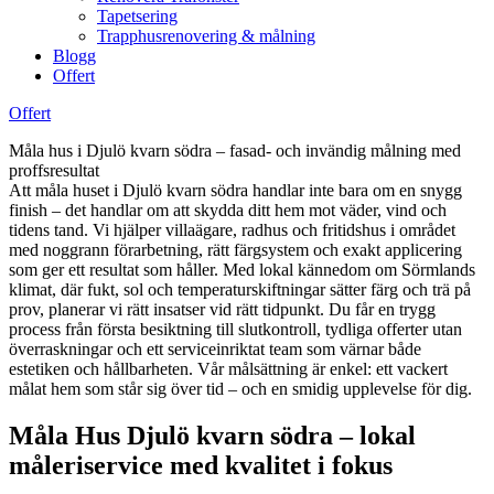
Tapetsering
Trapphusrenovering & målning
Blogg
Offert
Offert
Måla hus i Djulö kvarn södra – fasad- och invändig målning med
proffsresultat
Att måla huset i Djulö kvarn södra handlar inte bara om en snygg
finish – det handlar om att skydda ditt hem mot väder, vind och
tidens tand. Vi hjälper villaägare, radhus och fritidshus i området
med noggrann förarbetning, rätt färgsystem och exakt applicering
som ger ett resultat som håller. Med lokal kännedom om Sörmlands
klimat, där fukt, sol och temperaturskiftningar sätter färg och trä på
prov, planerar vi rätt insatser vid rätt tidpunkt. Du får en trygg
process från första besiktning till slutkontroll, tydliga offerter utan
överraskningar och ett serviceinriktat team som värnar både
estetiken och hållbarheten. Vår målsättning är enkel: ett vackert
målat hem som står sig över tid – och en smidig upplevelse för dig.
Måla Hus Djulö kvarn södra – lokal
måleriservice med kvalitet i fokus