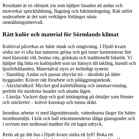
Resultatet är en slitstark yta som hjälper fasaden att andas och
motverkar sprickbildning, flagning och fuktinträngning. Rätt utfört
underarbete är det som verkligen förlänger nästa
ommålningsintervall.
Rätt kulör och material för Sörmlands klimat
Kulörval påverkas av både smak och omgivning. I Djulö kvarn
södra ser vi ofta hur naturens gröna och grå toner harmonierar fint
med klassiskt vitt, brutna vita, gråskala och traditionellt falurött. Vi
hjälper dig hitta en kulörpalett som tar hänsyn till takfärg, husstil och
ljusförhållanden. Materialval styrs av befintligt system:
– Slamfärg: Andas och passar ohyvlat trä – idealiskt på äldre
byggnader. Kräver rätt förarbete och påläggningsteknik.
– Akrylat/alkyd: Mycket god kulörhållning och smutsavvisning,
perfekt för moderna fasader och utsatta lägen.
– Linolja: Vackert djup och god inträngning på detaljer som fönster
och snickerier – kräver kunskap och tunna skikt.
Inomhus arbetar vi med lågemitterande, vattenburna färger för bättre
inomhusmiljö. I kök och hall rekommenderas tåliga glansgrader och
i sovrum mer nedtonad matthet för ett lugnt uttryck.
Redo att ge ditt hus i Djulö kvarn södra ett lyft? Boka ett