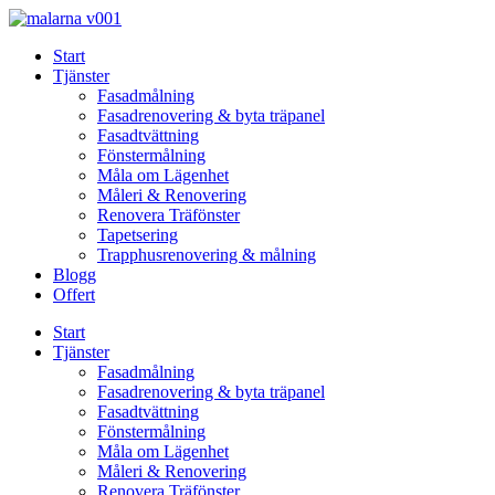
Skip
to
Start
content
Tjänster
Fasadmålning
Fasadrenovering & byta träpanel
Fasadtvättning
Fönstermålning
Måla om Lägenhet
Måleri & Renovering
Renovera Träfönster
Tapetsering
Trapphusrenovering & målning
Blogg
Offert
Start
Tjänster
Fasadmålning
Fasadrenovering & byta träpanel
Fasadtvättning
Fönstermålning
Måla om Lägenhet
Måleri & Renovering
Renovera Träfönster