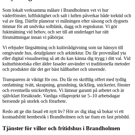
Som lokalt verksamma målare i Brandholmen vet vi hur
väderfönster, luftfuktighet och salt i luften påverkar både torktid och
val av färg. Därför planerar vi målningen efter säsong och dygnets
timmar för att undvika solblänk, dagg och regnskurar. Vi gör
fuktmätning vid behov, och ser till att underlaget har rätt
förutsättningar innan vi påbörjar.
Vi erbjuder färgsättning och kulörrådgivning som tar hänsyn till
omgivande hus, detaljplaner och arkitektur. Du får provmålad yta
eller digital visualisering så att du kan känna dig trygg i ditt val. Vid
kulturhistoriska eller äldre fasader använder vi traditionella metoder
och produkter där det ger bäst hållbarhet och utseende.
Transparens är viktigt för oss. Du får en skriftlig offert med tydlig
omfattning: tvätt, skrapning, grundning, täckfärg, snickerier, fönster
och eventuella snickeribyten. Vi lämnar garanti på arbetet och är
självklart försäkrade. Vanliga villaprojekt tar 5–10 arbetsdagar
beroende på storlek och förarbete.
Redo att ge din fasad ett nytt liv? Hör av dig idag så bokar vi ett
kostnadsfritt hembesök i Brandholmen och tar fram en fast prisbild.
Tjänster för villor och fritidshus i Brandholmen