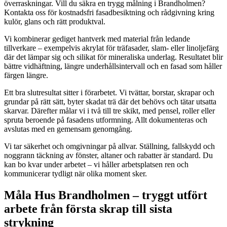
överraskningar. Vill du säkra en trygg målning i Brandholmen?
Kontakta oss för kostnadsfri fasadbesiktning och rådgivning kring
kulör, glans och rätt produktval.
Vi kombinerar gediget hantverk med material från ledande
tillverkare – exempelvis akrylat för träfasader, slam- eller linoljefärg
där det lämpar sig och silikat för mineraliska underlag. Resultatet blir
bättre vidhäftning, längre underhållsintervall och en fasad som håller
färgen längre.
Ett bra slutresultat sitter i förarbetet. Vi tvättar, borstar, skrapar och
grundar på rätt sätt, byter skadat trä där det behövs och tätar utsatta
skarvar. Därefter målar vi i två till tre skikt, med pensel, roller eller
spruta beroende på fasadens utformning. Allt dokumenteras och
avslutas med en gemensam genomgång.
Vi tar säkerhet och omgivningar på allvar. Ställning, fallskydd och
noggrann täckning av fönster, altaner och rabatter är standard. Du
kan bo kvar under arbetet – vi håller arbetsplatsen ren och
kommunicerar tydligt när olika moment sker.
Måla Hus Brandholmen – tryggt utfört
arbete från första skrap till sista
strykning