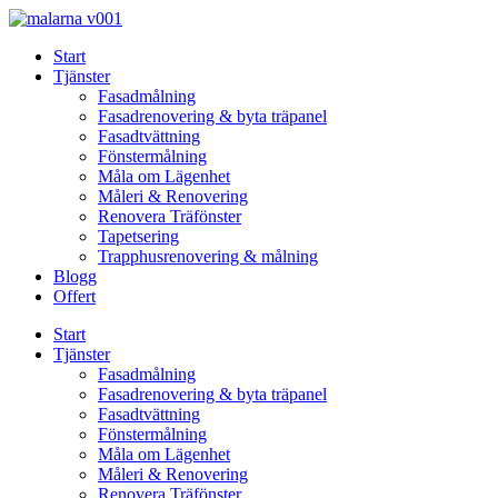
Skip
to
Start
content
Tjänster
Fasadmålning
Fasadrenovering & byta träpanel
Fasadtvättning
Fönstermålning
Måla om Lägenhet
Måleri & Renovering
Renovera Träfönster
Tapetsering
Trapphusrenovering & målning
Blogg
Offert
Start
Tjänster
Fasadmålning
Fasadrenovering & byta träpanel
Fasadtvättning
Fönstermålning
Måla om Lägenhet
Måleri & Renovering
Renovera Träfönster