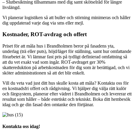
– Slutbesiktning tillsammans med dig samt skötselråd för längre
livslängd.
Vi planerar logistiken så att buller och störning minimeras och håller
dig uppdaterad varje dag via sms eller mejl.
Kostnader, ROT-avdrag och offert
Priset för att måla hus i Brandholmen beror på fasadens yta,
underlag (trä eller puts), höjd/läget för ställning, samt hur omfattande
förarbetet är. Vi lämnar fast pris på tydligt definierad omfattning så
att du vet exakt vad som ingår. ROT-avdraget ger 30%
skattereduktion på arbetskostnaden för dig som är berättigad, och vi
sköter administrationen så att det blir enkelt.
Vill du veta vad just ditt hus skulle kosta att måla? Kontakta oss för
en kostnadsfri offert och rådgivning. Vi hjälper dig välja rätt kulör
och färgsystem, planerar efter vädret i Brandholmen och levererar ett
resultat som håller – både estetiskt och tekniskt. Boka ditt hembesök
idag och ge din fasad den omtanke den förtjänar.
Kontakta oss idag!