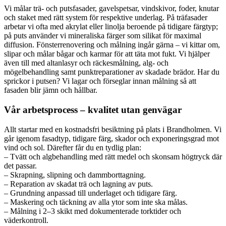
Vi målar trä- och putsfasader, gavelspetsar, vindskivor, foder, knutar
och staket med rätt system för respektive underlag. På träfasader
arbetar vi ofta med akrylat eller linolja beroende på tidigare färgtyp;
på puts använder vi mineraliska färger som silikat för maximal
diffusion. Fönsterrenovering och målning ingår gärna – vi kittar om,
slipar och målar bågar och karmar för att täta mot fukt. Vi hjälper
även till med altanlasyr och räckesmålning, alg- och
mögelbehandling samt punktreparationer av skadade brädor. Har du
sprickor i putsen? Vi lagar och förseglar innan målning så att
fasaden blir jämn och hållbar.
Vår arbetsprocess – kvalitet utan genvägar
Allt startar med en kostnadsfri besiktning på plats i Brandholmen. Vi
går igenom fasadtyp, tidigare färg, skador och exponeringsgrad mot
vind och sol. Därefter får du en tydlig plan:
– Tvätt och algbehandling med rätt medel och skonsam högtryck där
det passar.
– Skrapning, slipning och dammborttagning.
– Reparation av skadat trä och lagning av puts.
– Grundning anpassad till underlaget och tidigare färg.
– Maskering och täckning av alla ytor som inte ska målas.
– Målning i 2–3 skikt med dokumenterade torktider och
väderkontroll.