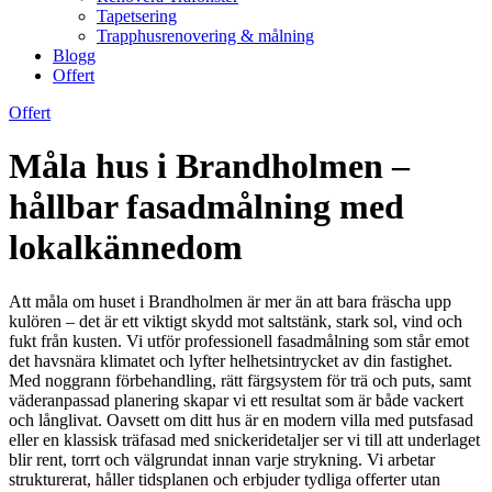
Tapetsering
Trapphusrenovering & målning
Blogg
Offert
Offert
Måla hus i Brandholmen –
hållbar fasadmålning med
lokalkännedom
Att måla om huset i Brandholmen är mer än att bara fräscha upp
kulören – det är ett viktigt skydd mot saltstänk, stark sol, vind och
fukt från kusten. Vi utför professionell fasadmålning som står emot
det havsnära klimatet och lyfter helhetsintrycket av din fastighet.
Med noggrann förbehandling, rätt färgsystem för trä och puts, samt
väderanpassad planering skapar vi ett resultat som är både vackert
och långlivat. Oavsett om ditt hus är en modern villa med putsfasad
eller en klassisk träfasad med snickeridetaljer ser vi till att underlaget
blir rent, torrt och välgrundat innan varje strykning. Vi arbetar
strukturerat, håller tidsplanen och erbjuder tydliga offerter utan