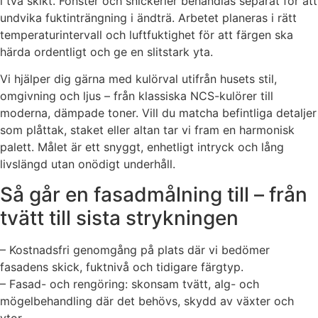
i två skikt. Fönster och snickerier behandlas separat för att
undvika fuktinträngning i ändträ. Arbetet planeras i rätt
temperaturintervall och luftfuktighet för att färgen ska
härda ordentligt och ge en slitstark yta.
Vi hjälper dig gärna med kulörval utifrån husets stil,
omgivning och ljus – från klassiska NCS-kulörer till
moderna, dämpade toner. Vill du matcha befintliga detaljer
som plåttak, staket eller altan tar vi fram en harmonisk
palett. Målet är ett snyggt, enhetligt intryck och lång
livslängd utan onödigt underhåll.
Så går en fasadmålning till – från
tvätt till sista strykningen
– Kostnadsfri genomgång på plats där vi bedömer
fasadens skick, fuktnivå och tidigare färgtyp.
– Fasad- och rengöring: skonsam tvätt, alg- och
mögelbehandling där det behövs, skydd av växter och
ytor.