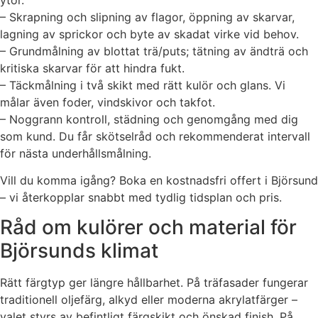
– Skrapning och slipning av flagor, öppning av skarvar,
lagning av sprickor och byte av skadat virke vid behov.
– Grundmålning av blottat trä/puts; tätning av ändträ och
kritiska skarvar för att hindra fukt.
– Täckmålning i två skikt med rätt kulör och glans. Vi
målar även foder, vindskivor och takfot.
– Noggrann kontroll, städning och genomgång med dig
som kund. Du får skötselråd och rekommenderat intervall
för nästa underhållsmålning.
Vill du komma igång? Boka en kostnadsfri offert i Björsund
– vi återkopplar snabbt med tydlig tidsplan och pris.
Råd om kulörer och material för
Björsunds klimat
Rätt färgtyp ger längre hållbarhet. På träfasader fungerar
traditionell oljefärg, alkyd eller moderna akrylatfärger –
valet styrs av befintligt färgskikt och önskad finish. På