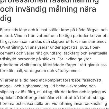
och invändig målning nära
dig
Björsunds läge och klimat ställer krav på både färgval och
metod. Vinden från vattnet och fuktiga perioder kräver ett
färgsystem som andas och släpper ut fukt men står emot
UV-strålning. Vi analyserar underlaget (trä, puts, fiber-
cement) och väljer rätt grundfärg, täckfärg och eventuella
träskydd beroende på skicket. För invändiga ytor
prioriterar vi slitstarka, lättstädade färger i rätt glansklass
för kök, hall, vardagsrum och våtutrymmen.
Vi arbetar alltid med ett komplett förarbete: fasadtvätt,
mögel- och algbehandling vid behov, skrapning och
slipning av lös färg, mjukfog där det krävs och lagning av
sprickor. Därefter grundmålar vi blottat trä för att stänga
fibrerna och säkerställa bra vidhäftning innan täckmålning