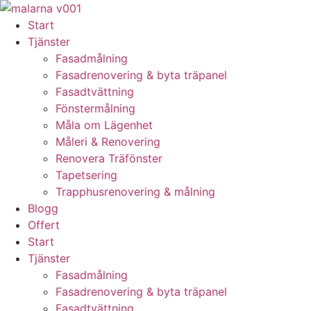
Skip
to
Start
content
Tjänster
Fasadmålning
Fasadrenovering & byta träpanel
Fasadtvättning
Fönstermålning
Måla om Lägenhet
Måleri & Renovering
Renovera Träfönster
Tapetsering
Trapphusrenovering & målning
Blogg
Offert
Start
Tjänster
Fasadmålning
Fasadrenovering & byta träpanel
Fasadtvättning