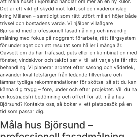
Att måla huset i Björsund handlar om mer än en ny kulör.
Det är ett viktigt skydd mot fukt, sol och väderomslag
kring Mälaren – samtidigt som rätt utfört måleri höjer både
trivsel och bostadens värde. Vi hjälper villaägare i
Björsund med professionell fasadmålning och invändig
målning med fokus på noggrant förarbete, rätt färgsystem
för underlaget och ett resultat som håller i många år.
Oavsett om du har träfasad, puts eller en kombination med
fönster, vindskivor och takfot ser vi till att varje yta får rätt
behandling. Vi planerar arbetet efter säsong och väderlek,
använder kvalitetsfärger från ledande tillverkare och
lämnar tydliga rekommendationer för skötsel så att du kan
känna dig trygg – före, under och efter projektet. Vill du ha
en kostnadsfri bedömning och offert för att måla hus i
Björsund? Kontakta oss, så bokar vi ett platsbesök på en
tid som passar dig.
Måla hus Björsund –
professionell fasadmålning