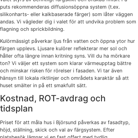
puts rekommenderas diffusionsöppna system (t.ex.
silikonharts- eller kalkbaserade färger) som låter väggen
andas. Vi vägleder dig i valet för att undvika problem som
flagning och sprickbildning.
Kulörmässigt påverkar ljus från vatten och öppna ytor hur
färgen upplevs. Ljusare kulörer reflekterar mer sol och
håller ofta längre innan kritning syns. Vill du ha mörkare
ton? Vi väljer ett system som klarar värmeupptag bättre
och minskar risken för rörelser i fasaden. Vi tar även
hänsyn till lokala riktlinjer och områdets karaktär så att
huset smälter in på ett smakfullt sätt.
Kostnad, ROT-avdrag och
tidsplan
Priset för att måla hus i Björsund påverkas av fasadtyp,
höjd, ställning, skick och val av färgsystem. Efter
platsbesök lämnar vi en fast offert med tydlig