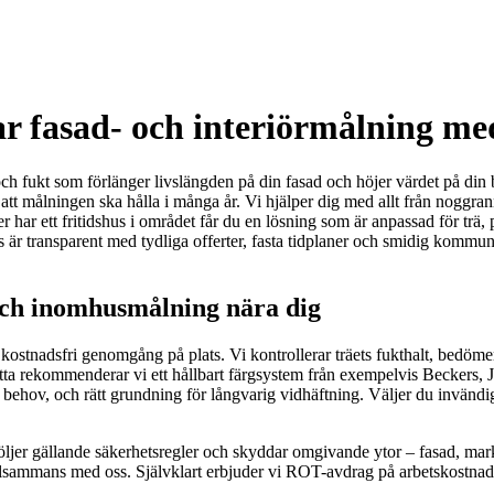
ar fasad- och interiörmålning med
ch fukt som förlänger livslängden på din fasad och höjer värdet på din b
 att målningen ska hålla i många år. Vi hjälper dig med allt från noggrann 
er har ett fritidshus i området får du en lösning som är anpassad för trä, 
s är transparent med tydliga offerter, fasta tidplaner och smidig komm
och inomhusmålning nära dig
 kostnadsfri genomgång på plats. Vi kontrollerar träets fukthalt, bedömer 
detta rekommenderar vi ett hållbart färgsystem från exempelvis Beckers,
behov, och rätt grundning för långvarig vidhäftning. Väljer du invändi
 följer gällande säkerhetsregler och skyddar omgivande ytor – fasad, marks
illsammans med oss. Självklart erbjuder vi ROT-avdrag på arbetskostnaden