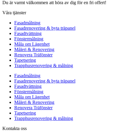
Du är varmt välkommen att höra av dig för en fri offert!
Våra tjänster
Fasadmålning
Fasadrenovering & byta träpanel
Fasadtvättning
Fönstermålning
Måla om Lägenhet
Måleri & Renovering
Renovera Träfönster
Tapetsering
Trapphusrenovering & målning
Fasadmålning
Fasadrenovering & byta träpanel
Fasadtvättning
Fönstermålning
Måla om Lägenhet
Måleri & Renovering
Renovera Träfönster
Tapetsering
Trapphusrenovering & målning
Kontakta oss