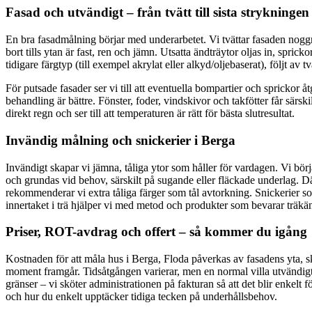
Fasad och utvändigt – från tvätt till sista strykningen
En bra fasadmålning börjar med underarbetet. Vi tvättar fasaden nogg
bort tills ytan är fast, ren och jämn. Utsatta ändträytor oljas in, spr
tidigare färgtyp (till exempel akrylat eller alkyd/oljebaserat), följt a
För putsade fasader ser vi till att eventuella bompartier och sprickor 
behandling är bättre. Fönster, foder, vindskivor och takfötter får särsk
direkt regn och ser till att temperaturen är rätt för bästa slutresultat.
Invändig målning och snickerier i Berga
Invändigt skapar vi jämna, tåliga ytor som håller för vardagen. Vi bör
och grundas vid behov, särskilt på sugande eller fläckade underlag. Där
rekommenderar vi extra tåliga färger som tål avtorkning. Snickerier som
innertaket i trä hjälper vi med metod och produkter som bevarar träkä
Priser, ROT-avdrag och offert – så kommer du igång
Kostnaden för att måla hus i Berga, Floda påverkas av fasadens yta, skic
moment framgår. Tidsåtgången varierar, men en normal villa utvändi
gränser – vi sköter administrationen på fakturan så att det blir enkelt 
och hur du enkelt upptäcker tidiga tecken på underhållsbehov.