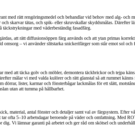
rant med rätt rengöringsmedel och behandlar vid behov med alg- och mög
ickor och skarvar tätas, och spik- eller skruvskallar skyddsmålas. Därefte
v två täckstrykningar med väderbeständig fasadfärg.
åtgärdas, att rätt diffusionsöppen färg används och att ytan primas korr
ild omsorg – vi använder slitstarka snickerifärger som står emot sol och 
jar med att täcka golv och möbler, demontera täckbrickor och tejpa käns
efter målar vi med valda kulörer och rätt glanstal så att rummet känns fr
 dörrar, lister, karmar och fönsterbågar lackmålas för ett slätt, motstånd
nslan utan att tumma på hållbarhet.
k, material, antal fönster och detaljer samt val av färgsystem. Efter vår
gt tar ofta 5–10 arbetsdagar beroende på väder och omfattning. Med RO
för dig. Vi lämnar garanti på arbetet och ger råd om skötsel och underhåll 