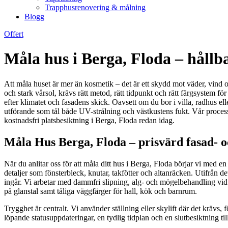
Trapphusrenovering & målning
Blogg
Offert
Måla hus i Berga, Floda – hållb
Att måla huset är mer än kosmetik – det är ett skydd mot väder, vind o
och stark vårsol, krävs rätt metod, rätt tidpunkt och rätt färgsystem för
efter klimatet och fasadens skick. Oavsett om du bor i villa, radhus ell
utförande som tål både UV-strålning och västkustens fukt. Vår proces
kostnadsfri platsbesiktning i Berga, Floda redan idag.
Måla Hus Berga, Floda – prisvärd fasad- 
När du anlitar oss för att måla ditt hus i Berga, Floda börjar vi med en
detaljer som fönsterbleck, knutar, takfötter och altanräcken. Utifrån 
ingår. Vi arbetar med dammfri slipning, alg- och mögelbehandling vid 
på glanstal samt tåliga väggfärger för hall, kök och barnrum.
Trygghet är centralt. Vi använder ställning eller skylift där det krävs,
löpande statusuppdateringar, en tydlig tidplan och en slutbesiktning t