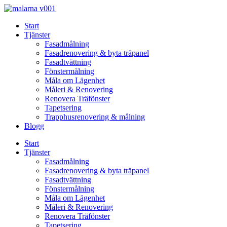
Skip
to
Start
content
Tjänster
Fasadmålning
Fasadrenovering & byta träpanel
Fasadtvättning
Fönstermålning
Måla om Lägenhet
Måleri & Renovering
Renovera Träfönster
Tapetsering
Trapphusrenovering & målning
Blogg
Start
Tjänster
Fasadmålning
Fasadrenovering & byta träpanel
Fasadtvättning
Fönstermålning
Måla om Lägenhet
Måleri & Renovering
Renovera Träfönster
Tapetsering