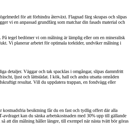
elmedel för att förhindra återväxt. Flagnad färg skrapas och slipas
r lägger vi en anpassad grundfärg som matchar din fasads material och
ekt. På tegel bedömer vi om målning är lämplig eller om en mineralisk
fukt. Vi planerar arbetet för optimala torktider, undviker målning i
liga detaljer. Väggar och tak spacklas i omgångar, slipas dammfritt
äscht, ljust och lättstädat. I kök, hall och andra utsatta områden
skraftigt resultat. Vill du uppdatera trappan, en fondvägg eller
 kostnadsfria besiktning får du en fast och tydlig offert där alla
T-avdraget kan du sänka arbetskostnaden med 30% upp till gällande
så att din målning håller längre, till exempel när nästa tvätt bör göras