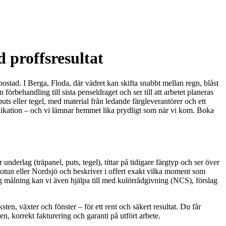
 proffsresultat
ostad. I Berga, Floda, där vädret kan skifta snabbt mellan regn, blåst
förbehandling till sista penseldraget och ser till att arbetet planeras
puts eller tegel, med material från ledande färgleverantörer och ett
unikation – och vi lämnar hemmet lika prydligt som när vi kom. Boka
underlag (träpanel, puts, tegel), tittar på tidigare färgtyp och ser över
 Jotun eller Nordsjö och beskriver i offert exakt vilka moment som
g målning kan vi även hjälpa till med kulörrådgivning (NCS), förslag
ten, växter och fönster – för ett rent och säkert resultat. Du får
, korrekt fakturering och garanti på utfört arbete.