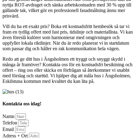
nyttja ROT-avdraget och sänka arbetskostnaden med 30 % upp till
gällande tak, vilket gör en professionell fasadmålning ännu mer
prisvärd.
Vill du ha ett exakt pris? Boka ett kostnadsfritt hembesök så tar vi
fram en tydlig offert med fast pris, tidslinje och materiallista. Vi kan
även föreslå kulörer som harmonierar med omgivningen och
uppfyller lokala riktlinjer. När du är redo planerar vi in startdatum
som passar dig och håller en rak kommunikation hela vägen.
Redo att ge ditt hus i Ängsholmen ett tryggt och snyggt skydd i
många år framöver? Kontakta oss för en kostnadsfri besiktning och
offert – ring oss eller skicka en förfrågan så återkommer vi snabbt
med förslag och starttid. Vi hjälper dig att måla hus i Ängsholmen,
Eskilstuna kommun med kvalitet du kan lita på.
Kontakta oss idag!
Namn
Telefon
Email
Adress + Ort