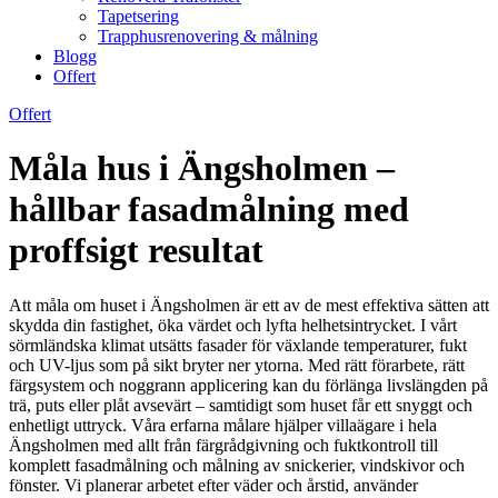
Tapetsering
Trapphusrenovering & målning
Blogg
Offert
Offert
Måla hus i Ängsholmen –
hållbar fasadmålning med
proffsigt resultat
Att måla om huset i Ängsholmen är ett av de mest effektiva sätten att
skydda din fastighet, öka värdet och lyfta helhetsintrycket. I vårt
sörmländska klimat utsätts fasader för växlande temperaturer, fukt
och UV-ljus som på sikt bryter ner ytorna. Med rätt förarbete, rätt
färgsystem och noggrann applicering kan du förlänga livslängden på
trä, puts eller plåt avsevärt – samtidigt som huset får ett snyggt och
enhetligt uttryck. Våra erfarna målare hjälper villaägare i hela
Ängsholmen med allt från färgrådgivning och fuktkontroll till
komplett fasadmålning och målning av snickerier, vindskivor och
fönster. Vi planerar arbetet efter väder och årstid, använder