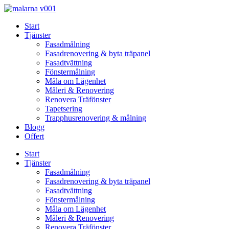
Skip
to
Start
content
Tjänster
Fasadmålning
Fasadrenovering & byta träpanel
Fasadtvättning
Fönstermålning
Måla om Lägenhet
Måleri & Renovering
Renovera Träfönster
Tapetsering
Trapphusrenovering & målning
Blogg
Offert
Start
Tjänster
Fasadmålning
Fasadrenovering & byta träpanel
Fasadtvättning
Fönstermålning
Måla om Lägenhet
Måleri & Renovering
Renovera Träfönster