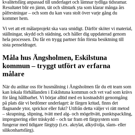
kvalitetsfärg anpassad till underlaget och lämnar tydliga tidsramar.
Resultatet blir en jämn, tät och slitstark yta som klarar många års
påfrestningar – och som du kan vara stolt över varje gång du
kommer hem.
Vi vet att ett målarprojekt ska vara smidigt. Därför sköter vi material,
ställningar, skydd och städning, och håller dig uppdaterad genom
hela processen. Du får en trygg partner från första besiktning till
sista penseldraget.
Måla hus Ängsholmen, Eskilstuna
kommun – tryggt utfört av erfarna
målare
När du anlitar oss för husmålning i Ängsholmen får du ett team som
kan lokala förhållanden i Eskilstuna kommun och vet vad som krävs
för lång hållbarhet. Vi börjar alltid med en kostnadsfri genomgång
på plats där vi bedömer underlaget: är färgen kritad, finns det
flagnande ytor, sprickor eller fukt? Utifrån detta väljer vi rätt metod
– skrapning, slipning, tvätt med alg- och mögeltvätt, punktspackling,
impregnering eller träskydd – och tar fram ett färgsystem som
fungerar med tidigare färgtyp (t.ex. akrylat, alkyd/olja, slam- eller
silikonhartsfärg).