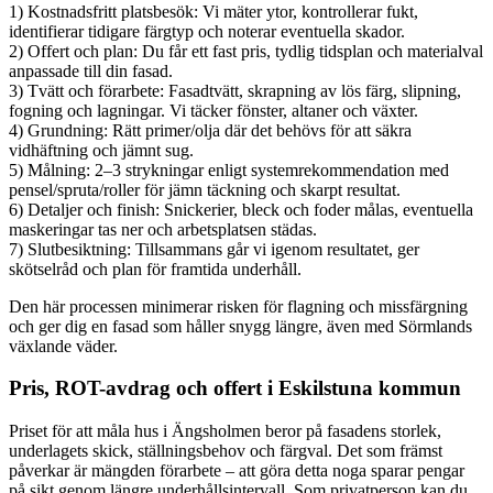
1) Kostnadsfritt platsbesök: Vi mäter ytor, kontrollerar fukt,
identifierar tidigare färgtyp och noterar eventuella skador.
2) Offert och plan: Du får ett fast pris, tydlig tidsplan och materialval
anpassade till din fasad.
3) Tvätt och förarbete: Fasadtvätt, skrapning av lös färg, slipning,
fogning och lagningar. Vi täcker fönster, altaner och växter.
4) Grundning: Rätt primer/olja där det behövs för att säkra
vidhäftning och jämnt sug.
5) Målning: 2–3 strykningar enligt systemrekommendation med
pensel/spruta/roller för jämn täckning och skarpt resultat.
6) Detaljer och finish: Snickerier, bleck och foder målas, eventuella
maskeringar tas ner och arbetsplatsen städas.
7) Slutbesiktning: Tillsammans går vi igenom resultatet, ger
skötselråd och plan för framtida underhåll.
Den här processen minimerar risken för flagning och missfärgning
och ger dig en fasad som håller snygg längre, även med Sörmlands
växlande väder.
Pris, ROT-avdrag och offert i Eskilstuna kommun
Priset för att måla hus i Ängsholmen beror på fasadens storlek,
underlagets skick, ställningsbehov och färgval. Det som främst
påverkar är mängden förarbete – att göra detta noga sparar pengar
på sikt genom längre underhållsintervall. Som privatperson kan du