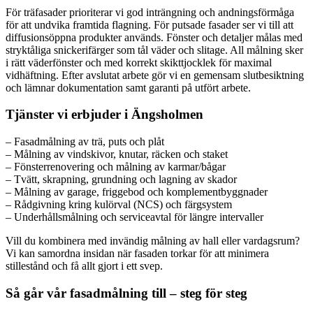
För träfasader prioriterar vi god inträngning och andningsförmåga
för att undvika framtida flagning. För putsade fasader ser vi till att
diffusionsöppna produkter används. Fönster och detaljer målas med
stryktåliga snickerifärger som tål väder och slitage. All målning sker
i rätt väderfönster och med korrekt skikttjocklek för maximal
vidhäftning. Efter avslutat arbete gör vi en gemensam slutbesiktning
och lämnar dokumentation samt garanti på utfört arbete.
Tjänster vi erbjuder i Ängsholmen
– Fasadmålning av trä, puts och plåt
– Målning av vindskivor, knutar, räcken och staket
– Fönsterrenovering och målning av karmar/bågar
– Tvätt, skrapning, grundning och lagning av skador
– Målning av garage, friggebod och komplementbyggnader
– Rådgivning kring kulörval (NCS) och färgsystem
– Underhållsmålning och serviceavtal för längre intervaller
Vill du kombinera med invändig målning av hall eller vardagsrum?
Vi kan samordna insidan när fasaden torkar för att minimera
stillestånd och få allt gjort i ett svep.
Så går vår fasadmålning till – steg för steg