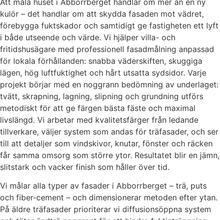
Att måla huset i Abborrberget handlar om mer än en ny
kulör – det handlar om att skydda fasaden mot vädret,
förebygga fuktskador och samtidigt ge fastigheten ett lyft
i både utseende och värde. Vi hjälper villa- och
fritidshusägare med professionell fasadmålning anpassad
för lokala förhållanden: snabba väderskiften, skuggiga
lägen, hög luftfuktighet och hårt utsatta sydsidor. Varje
projekt börjar med en noggrann bedömning av underlaget:
tvätt, skrapning, lagning, slipning och grundning utförs
metodiskt för att ge färgen bästa fäste och maximal
livslängd. Vi arbetar med kvalitetsfärger från ledande
tillverkare, väljer system som andas för träfasader, och ser
till att detaljer som vindskivor, knutar, fönster och räcken
får samma omsorg som större ytor. Resultatet blir en jämn,
slitstark och vacker finish som håller över tid.
Vi målar alla typer av fasader i Abborrberget – trä, puts
och fiber-cement – och dimensionerar metoden efter ytan.
På äldre träfasader prioriterar vi diffusionsöppna system