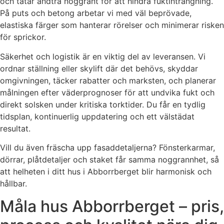
och tätar ändträ noggrant för att hindra fuktinträngning.
På puts och betong arbetar vi med väl beprövade,
elastiska färger som hanterar rörelser och minimerar risken
för sprickor.
Säkerhet och logistik är en viktig del av leveransen. Vi
ordnar ställning eller skylift där det behövs, skyddar
omgivningen, täcker rabatter och marksten, och planerar
målningen efter väderprognoser för att undvika fukt och
direkt solsken under kritiska torktider. Du får en tydlig
tidsplan, kontinuerlig uppdatering och ett välstädat
resultat.
Vill du även fräscha upp fasaddetaljerna? Fönsterkarmar,
dörrar, plåtdetaljer och staket får samma noggrannhet, så
att helheten i ditt hus i Abborrberget blir harmonisk och
hållbar.
Måla hus Abborrberget – pris,