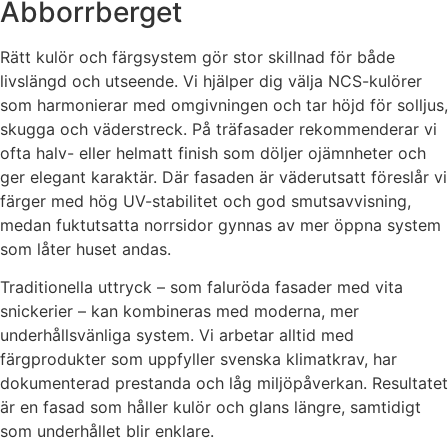
Abborrberget
Rätt kulör och färgsystem gör stor skillnad för både
livslängd och utseende. Vi hjälper dig välja NCS-kulörer
som harmonierar med omgivningen och tar höjd för solljus,
skugga och väderstreck. På träfasader rekommenderar vi
ofta halv- eller helmatt finish som döljer ojämnheter och
ger elegant karaktär. Där fasaden är väderutsatt föreslår vi
färger med hög UV-stabilitet och god smutsavvisning,
medan fuktutsatta norrsidor gynnas av mer öppna system
som låter huset andas.
Traditionella uttryck – som faluröda fasader med vita
snickerier – kan kombineras med moderna, mer
underhållsvänliga system. Vi arbetar alltid med
färgprodukter som uppfyller svenska klimatkrav, har
dokumenterad prestanda och låg miljöpåverkan. Resultatet
är en fasad som håller kulör och glans längre, samtidigt
som underhållet blir enklare.