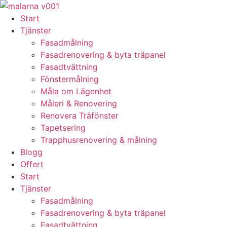
Skip
to
Start
content
Tjänster
Fasadmålning
Fasadrenovering & byta träpanel
Fasadtvättning
Fönstermålning
Måla om Lägenhet
Måleri & Renovering
Renovera Träfönster
Tapetsering
Trapphusrenovering & målning
Blogg
Offert
Start
Tjänster
Fasadmålning
Fasadrenovering & byta träpanel
Fasadtvättning