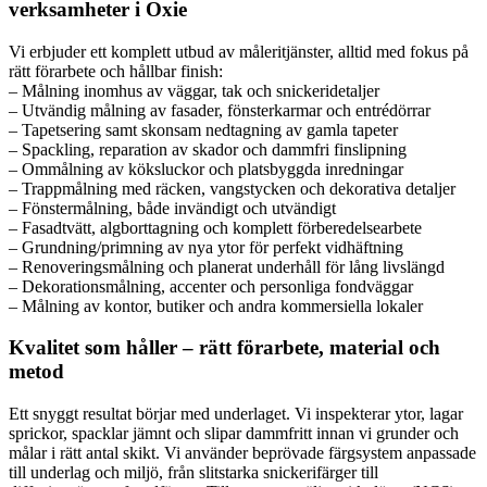
verksamheter i Oxie
Vi erbjuder ett komplett utbud av måleritjänster, alltid med fokus på
rätt förarbete och hållbar finish:
– Målning inomhus av väggar, tak och snickeridetaljer
– Utvändig målning av fasader, fönsterkarmar och entrédörrar
– Tapetsering samt skonsam nedtagning av gamla tapeter
– Spackling, reparation av skador och dammfri finslipning
– Ommålning av köksluckor och platsbyggda inredningar
– Trappmålning med räcken, vangstycken och dekorativa detaljer
– Fönstermålning, både invändigt och utvändigt
– Fasadtvätt, algborttagning och komplett förberedelsearbete
– Grundning/primning av nya ytor för perfekt vidhäftning
– Renoveringsmålning och planerat underhåll för lång livslängd
– Dekorationsmålning, accenter och personliga fondväggar
– Målning av kontor, butiker och andra kommersiella lokaler
Kvalitet som håller – rätt förarbete, material och
metod
Ett snyggt resultat börjar med underlaget. Vi inspekterar ytor, lagar
sprickor, spacklar jämnt och slipar dammfritt innan vi grunder och
målar i rätt antal skikt. Vi använder beprövade färgsystem anpassade
till underlag och miljö, från slitstarka snickerifärger till