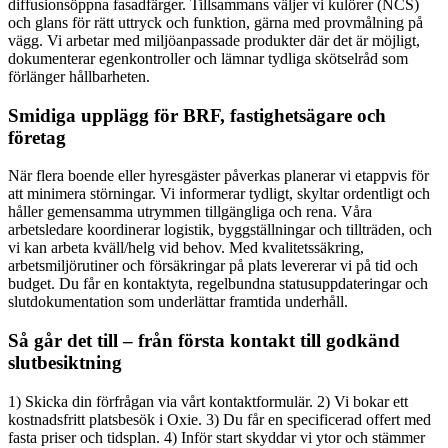
diffusionsöppna fasadfärger. Tillsammans väljer vi kulörer (NCS)
och glans för rätt uttryck och funktion, gärna med provmålning på
vägg. Vi arbetar med miljöanpassade produkter där det är möjligt,
dokumenterar egenkontroller och lämnar tydliga skötselråd som
förlänger hållbarheten.
Smidiga upplägg för BRF, fastighetsägare och
företag
När flera boende eller hyresgäster påverkas planerar vi etappvis för
att minimera störningar. Vi informerar tydligt, skyltar ordentligt och
håller gemensamma utrymmen tillgängliga och rena. Våra
arbetsledare koordinerar logistik, byggställningar och tillträden, och
vi kan arbeta kväll/helg vid behov. Med kvalitetssäkring,
arbetsmiljörutiner och försäkringar på plats levererar vi på tid och
budget. Du får en kontaktyta, regelbundna statusuppdateringar och
slutdokumentation som underlättar framtida underhåll.
Så går det till – från första kontakt till godkänd
slutbesiktning
1) Skicka din förfrågan via vårt kontaktformulär. 2) Vi bokar ett
kostnadsfritt platsbesök i Oxie. 3) Du får en specificerad offert med
fasta priser och tidsplan. 4) Inför start skyddar vi ytor och stämmer