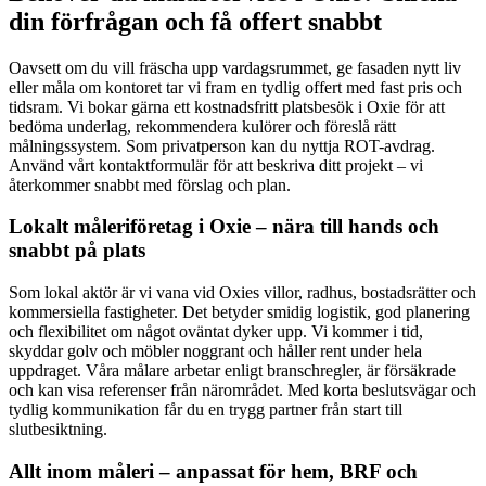
din förfrågan och få offert snabbt
Oavsett om du vill fräscha upp vardagsrummet, ge fasaden nytt liv
eller måla om kontoret tar vi fram en tydlig offert med fast pris och
tidsram. Vi bokar gärna ett kostnadsfritt platsbesök i Oxie för att
bedöma underlag, rekommendera kulörer och föreslå rätt
målningssystem. Som privatperson kan du nyttja ROT-avdrag.
Använd vårt kontaktformulär för att beskriva ditt projekt – vi
återkommer snabbt med förslag och plan.
Lokalt måleriföretag i Oxie – nära till hands och
snabbt på plats
Som lokal aktör är vi vana vid Oxies villor, radhus, bostadsrätter och
kommersiella fastigheter. Det betyder smidig logistik, god planering
och flexibilitet om något oväntat dyker upp. Vi kommer i tid,
skyddar golv och möbler noggrant och håller rent under hela
uppdraget. Våra målare arbetar enligt branschregler, är försäkrade
och kan visa referenser från närområdet. Med korta beslutsvägar och
tydlig kommunikation får du en trygg partner från start till
slutbesiktning.
Allt inom måleri – anpassat för hem, BRF och