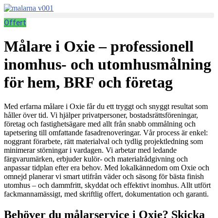
Skip
to
Offert
content
Målare i Oxie – professionell
inomhus- och utomhusmålning
för hem, BRF och företag
Med erfarna målare i Oxie får du ett tryggt och snyggt resultat som
håller över tid. Vi hjälper privatpersoner, bostadsrättsföreningar,
företag och fastighetsägare med allt från snabb ommålning och
tapetsering till omfattande fasadrenoveringar. Vår process är enkel:
noggrant förarbete, rätt materialval och tydlig projektledning som
minimerar störningar i vardagen. Vi arbetar med ledande
färgvarumärken, erbjuder kulör- och materialrådgivning och
anpassar tidplan efter era behov. Med lokalkännedom om Oxie och
omnejd planerar vi smart utifrån väder och säsong för bästa finish
utomhus – och dammfritt, skyddat och effektivt inomhus. Allt utfört
fackmannamässigt, med skriftlig offert, dokumentation och garanti.
Behöver du målarservice i Oxie? Skicka