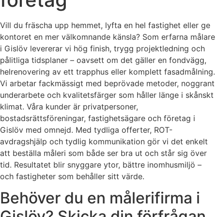
Vill du fräscha upp hemmet, lyfta en hel fastighet eller ge
kontoret en mer välkomnande känsla? Som erfarna målare
i Gislöv levererar vi hög finish, trygg projektledning och
pålitliga tidsplaner – oavsett om det gäller en fondvägg,
helrenovering av ett trapphus eller komplett fasadmålning.
Vi arbetar fackmässigt med beprövade metoder, noggrant
underarbete och kvalitetsfärger som håller länge i skånskt
klimat. Våra kunder är privatpersoner,
bostadsrättsföreningar, fastighetsägare och företag i
Gislöv med omnejd. Med tydliga offerter, ROT-
avdragshjälp och tydlig kommunikation gör vi det enkelt
att beställa måleri som både ser bra ut och står sig över
tid. Resultatet blir snyggare ytor, bättre inomhusmiljö –
och fastigheter som behåller sitt värde.
Behöver du en målerifirma i
Gislöv? Skicka din förfrågan