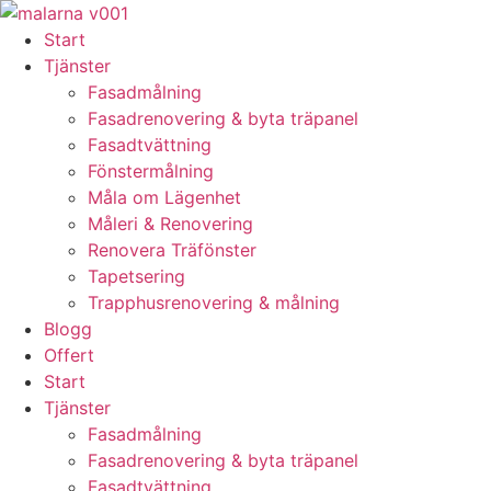
Skip
to
Start
content
Tjänster
Fasadmålning
Fasadrenovering & byta träpanel
Fasadtvättning
Fönstermålning
Måla om Lägenhet
Måleri & Renovering
Renovera Träfönster
Tapetsering
Trapphusrenovering & målning
Blogg
Offert
Start
Tjänster
Fasadmålning
Fasadrenovering & byta träpanel
Fasadtvättning