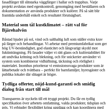
fasadfärger till slitstarka väggfärger i hallar och trapphus. Varje
projekt avslutas med egenkontroll, genomgång med beställaren och
dokumentation av använda produkter och kulörer. På så sätt blir
framtida underhåll enkelt och resultatet förutsägbart.
Material som tål kustklimatet – rätt val för
Bjärehalvön
Båstad bjuder på sol, vind och salthaltig luft som ställer extra krav
på färger och behandlingar. Vi arbetar med premiumfabrikat som ger
hög UV-beständighet, god elasticitet och långvarigt skydd mot
fuktinträngning. På fasader väljer vi rätt glans och kulörstabilitet för
att undvika kritning och blekning, och för snickerier använder vi
system som kombinerar vidhäftning, täckning och rörlighet i
materialet. Inomhus prioriterar vi emissionssvaga produkter som är
lättarbetade och tvättbara – perfekt för barnfamiljer, hyresgäster och
publika lokaler där slitaget är högre.
Tydliga offerter, nöjd-kund-garanti och smidig
dialog från start till mål
Transparens är nyckeln till ett tryggt projekt. Du får en tydlig
specifikation över arbetets omfattning, valda produkter, tidsplan och
pris. Vi erbjuder flexibilitet kring upplägg och kan koordinera med