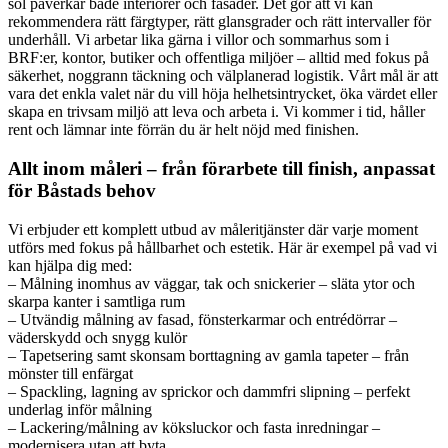
sol påverkar både interiörer och fasader. Det gör att vi kan
rekommendera rätt färgtyper, rätt glansgrader och rätt intervaller för
underhåll. Vi arbetar lika gärna i villor och sommarhus som i
BRF:er, kontor, butiker och offentliga miljöer – alltid med fokus på
säkerhet, noggrann täckning och välplanerad logistik. Vårt mål är att
vara det enkla valet när du vill höja helhetsintrycket, öka värdet eller
skapa en trivsam miljö att leva och arbeta i. Vi kommer i tid, håller
rent och lämnar inte förrän du är helt nöjd med finishen.
Allt inom måleri – från förarbete till finish, anpassat
för Båstads behov
Vi erbjuder ett komplett utbud av måleritjänster där varje moment
utförs med fokus på hållbarhet och estetik. Här är exempel på vad vi
kan hjälpa dig med:
– Målning inomhus av väggar, tak och snickerier – släta ytor och
skarpa kanter i samtliga rum
– Utvändig målning av fasad, fönsterkarmar och entrédörrar –
väderskydd och snygg kulör
– Tapetsering samt skonsam borttagning av gamla tapeter – från
mönster till enfärgat
– Spackling, lagning av sprickor och dammfri slipning – perfekt
underlag inför målning
– Lackering/målning av köksluckor och fasta inredningar –
modernisera utan att byta