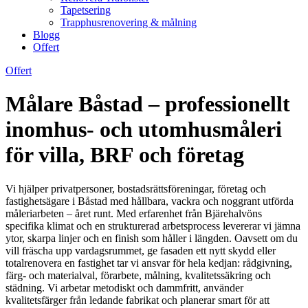
Tapetsering
Trapphusrenovering & målning
Blogg
Offert
Offert
Målare Båstad – professionellt
inomhus- och utomhusmåleri
för villa, BRF och företag
Vi hjälper privatpersoner, bostadsrättsföreningar, företag och
fastighetsägare i Båstad med hållbara, vackra och noggrant utförda
måleriarbeten – året runt. Med erfarenhet från Bjärehalvöns
specifika klimat och en strukturerad arbetsprocess levererar vi jämna
ytor, skarpa linjer och en finish som håller i längden. Oavsett om du
vill fräscha upp vardagsrummet, ge fasaden ett nytt skydd eller
totalrenovera en fastighet tar vi ansvar för hela kedjan: rådgivning,
färg- och materialval, förarbete, målning, kvalitetssäkring och
städning. Vi arbetar metodiskt och dammfritt, använder
kvalitetsfärger från ledande fabrikat och planerar smart för att