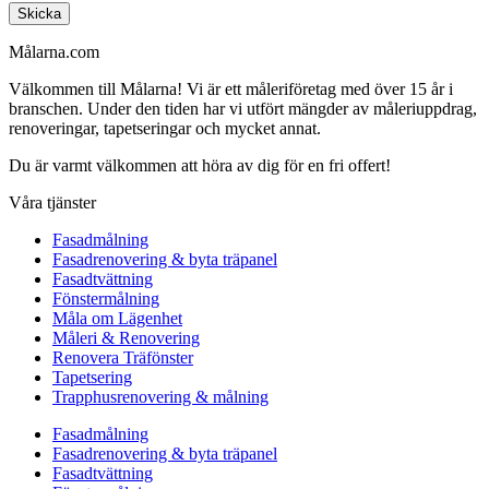
Skicka
Målarna.com
Välkommen till Målarna! Vi är ett måleriföretag med över 15 år i
branschen. Under den tiden har vi utfört mängder av måleriuppdrag,
renoveringar, tapetseringar och mycket annat.
Du är varmt välkommen att höra av dig för en fri offert!
Våra tjänster
Fasadmålning
Fasadrenovering & byta träpanel
Fasadtvättning
Fönstermålning
Måla om Lägenhet
Måleri & Renovering
Renovera Träfönster
Tapetsering
Trapphusrenovering & målning
Fasadmålning
Fasadrenovering & byta träpanel
Fasadtvättning