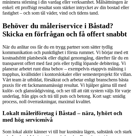
minimera störning i din vardag eller verksamhet. Målsättningen är
enkel: ett proffsigt resultat som stärker intrycket av din bostad eller
fastighet – och som tål väder, vind och tidens tand.
Behöver du måleriservice i Båstad?
Skicka en förfrågan och få offert snabbt
När du anlitar oss får du en trygg partner som sätter tydlig
kommunikation och punktlighet i första rummet. Vi börjar med ett
kostnadsfritt platsbesök eller digital genomgång, därefter får du en
transparent offert med fast pris eller tydlig löpande debitering. Vi
planerar arbetet runt dina behov – exempelvis etappvis målning i
trapphus, kvällstider i kontorslokaler eller semesterprojekt för villan.
Vårt team är utbildat, försäkrat och arbetar enligt branschens bästa
praxis för ett fackmannamässigt resultat. Vi hjälper gärna till med
kulör- och glansrådgivning, och ser till att rätt system väljs för varje
underlag, från gips och trä till puts och betong. Kort sagt: smidig
process, noll överraskningar, maximal kvalitet.
Lokalt måleriföretag i Båstad – nära, lyhört och
med hög servicenivå
Som lokal aktör känner vi till hur kustnära lägen, saltstänk och stark