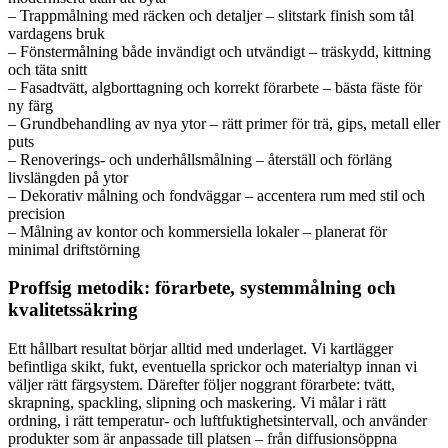
– Trappmålning med räcken och detaljer – slitstark finish som tål
vardagens bruk
– Fönstermålning både invändigt och utvändigt – träskydd, kittning
och täta snitt
– Fasadtvätt, algborttagning och korrekt förarbete – bästa fäste för
ny färg
– Grundbehandling av nya ytor – rätt primer för trä, gips, metall eller
puts
– Renoverings- och underhållsmålning – återställ och förläng
livslängden på ytor
– Dekorativ målning och fondväggar – accentera rum med stil och
precision
– Målning av kontor och kommersiella lokaler – planerat för
minimal driftstörning
Proffsig metodik: förarbete, systemmålning och
kvalitetssäkring
Ett hållbart resultat börjar alltid med underlaget. Vi kartlägger
befintliga skikt, fukt, eventuella sprickor och materialtyp innan vi
väljer rätt färgsystem. Därefter följer noggrant förarbete: tvätt,
skrapning, spackling, slipning och maskering. Vi målar i rätt
ordning, i rätt temperatur- och luftfuktighetsintervall, och använder
produkter som är anpassade till platsen – från diffusionsöppna