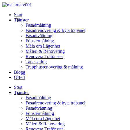
Skip
to
Start
content
Tjänster
Fasadmålning
Fasadrenovering & byta träpanel
Fasadtvättning
Fönstermålning
Måla om Lägenhet
Måleri & Renovering
Renovera Träfönster
Tapetsering
Trapphusrenovering & målning
Blogg
Offert
Start
Tjänster
Fasadmålning
Fasadrenovering & byta träpanel
Fasadtvättning
Fönstermålning
Måla om Lägenhet
Måleri & Renovering
Renovera Träfönster