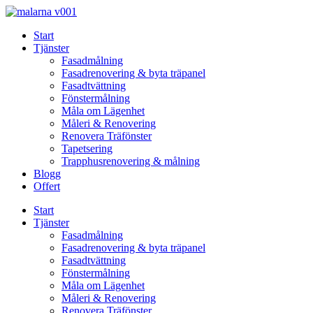
Skip
to
Start
content
Tjänster
Fasadmålning
Fasadrenovering & byta träpanel
Fasadtvättning
Fönstermålning
Måla om Lägenhet
Måleri & Renovering
Renovera Träfönster
Tapetsering
Trapphusrenovering & målning
Blogg
Offert
Start
Tjänster
Fasadmålning
Fasadrenovering & byta träpanel
Fasadtvättning
Fönstermålning
Måla om Lägenhet
Måleri & Renovering
Renovera Träfönster