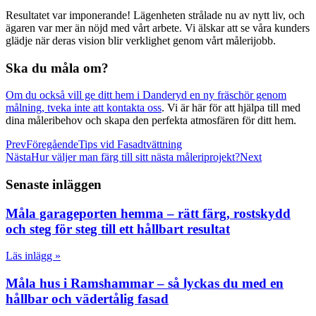
Resultatet var imponerande! Lägenheten strålade nu av nytt liv, och
ägaren var mer än nöjd med vårt arbete. Vi älskar att se våra kunders
glädje när deras vision blir verklighet genom vårt målerijobb.
Ska du måla om?
Om du också vill ge ditt hem i Danderyd en ny fräschör genom
målning, tveka inte att kontakta oss
. Vi är här för att hjälpa till med
dina måleribehov och skapa den perfekta atmosfären för ditt hem.
Prev
Föregående
Tips vid Fasadtvättning
Nästa
Hur väljer man färg till sitt nästa måleriprojekt?
Next
Senaste inläggen
Måla garageporten hemma – rätt färg, rostskydd
och steg för steg till ett hållbart resultat
Läs inlägg »
Måla hus i Ramshammar – så lyckas du med en
hållbar och vädertålig fasad