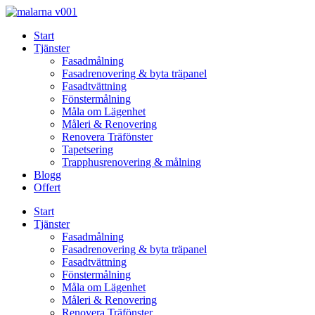
Skip
to
Start
content
Tjänster
Fasadmålning
Fasadrenovering & byta träpanel
Fasadtvättning
Fönstermålning
Måla om Lägenhet
Måleri & Renovering
Renovera Träfönster
Tapetsering
Trapphusrenovering & målning
Blogg
Offert
Start
Tjänster
Fasadmålning
Fasadrenovering & byta träpanel
Fasadtvättning
Fönstermålning
Måla om Lägenhet
Måleri & Renovering
Renovera Träfönster