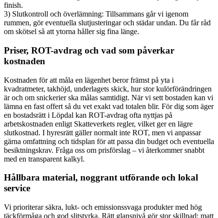
finish.
3) Slutkontroll och överlämning: Tillsammans går vi igenom
rummen, gör eventuella slutjusteringar och städar undan. Du får råd
om skötsel så att ytorna håller sig fina länge.
Priser, ROT-avdrag och vad som påverkar
kostnaden
Kostnaden för att måla en lägenhet beror främst på yta i
kvadratmeter, takhöjd, underlagets skick, hur stor kulörförändringen
är och om snickerier ska målas samtidigt. När vi sett bostaden kan vi
lämna en fast offert så du vet exakt vad totalen blir. För dig som äger
en bostadsrätt i Löpdal kan ROT-avdrag ofta nyttjas på
arbetskostnaden enligt Skatteverkets regler, vilket ger en lägre
slutkostnad. I hyresrätt gäller normalt inte ROT, men vi anpassar
gärna omfattning och tidsplan för att passa din budget och eventuella
besiktningskrav. Fråga oss om prisförslag – vi återkommer snabbt
med en transparent kalkyl.
Hållbara material, noggrant utförande och lokal
service
Vi prioriterar säkra, lukt- och emissionssvaga produkter med hög
täckförmåga och god slitstyrka. Rätt glansnivå gör stor skillnad: matt