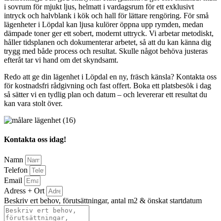
i sovrum för mjukt ljus, helmatt i vardagsrum för ett exklusivt
intryck och halvblank i kök och hall för lättare rengöring. För små
lägenheter i Löpdal kan ljusa kulörer öppna upp rymden, medan
dämpade toner ger ett sobert, modernt uttryck. Vi arbetar metodiskt,
håller tidsplanen och dokumenterar arbetet, så att du kan känna dig
trygg med både process och resultat. Skulle något behöva justeras
efteråt tar vi hand om det skyndsamt.
Redo att ge din lägenhet i Löpdal en ny, fräsch känsla? Kontakta oss
för kostnadsfri rådgivning och fast offert. Boka ett platsbesök i dag
så sätter vi en tydlig plan och datum – och levererar ett resultat du
kan vara stolt över.
Kontakta oss idag!
Namn
Telefon
Email
Adress + Ort
Beskriv ert behov, förutsättningar, antal m2 & önskat startdatum