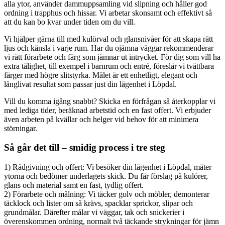
alla ytor, använder dammuppsamling vid slipning och håller god
ordning i trapphus och hissar. Vi arbetar skonsamt och effektivt så
att du kan bo kvar under tiden om du vill.
Vi hjälper gärna till med kulörval och glansnivåer för att skapa rätt
ljus och känsla i varje rum. Har du ojämna väggar rekommenderar
vi rätt förarbete och färg som jämnar ut intrycket. För dig som vill ha
extra tålighet, till exempel i barnrum och entré, föreslår vi tvättbara
färger med högre slitstyrka. Målet är ett enhetligt, elegant och
långlivat resultat som passar just din lägenhet i Löpdal.
Vill du komma igång snabbt? Skicka en förfrågan så återkopplar vi
med lediga tider, beräknad arbetstid och en fast offert. Vi erbjuder
även arbeten på kvällar och helger vid behov för att minimera
störningar.
Så går det till – smidig process i tre steg
1) Rådgivning och offert: Vi besöker din lägenhet i Löpdal, mäter
ytorna och bedömer underlagets skick. Du får förslag på kulörer,
glans och material samt en fast, tydlig offert.
2) Förarbete och målning: Vi täcker golv och möbler, demonterar
täcklock och lister om så krävs, spacklar sprickor, slipar och
grundmålar. Därefter målar vi väggar, tak och snickerier i
överenskommen ordning, normalt två täckande strykningar för jämn