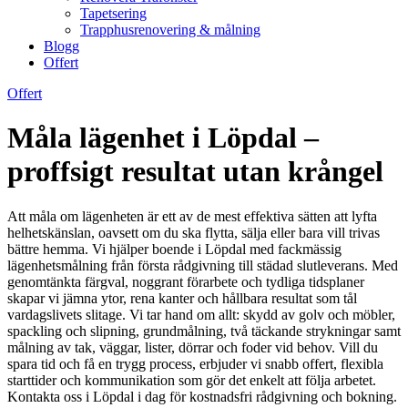
Tapetsering
Trapphusrenovering & målning
Blogg
Offert
Offert
Måla lägenhet i Löpdal –
proffsigt resultat utan krångel
Att måla om lägenheten är ett av de mest effektiva sätten att lyfta
helhetskänslan, oavsett om du ska flytta, sälja eller bara vill trivas
bättre hemma. Vi hjälper boende i Löpdal med fackmässig
lägenhetsmålning från första rådgivning till städad slutleverans. Med
genomtänkta färgval, noggrant förarbete och tydliga tidsplaner
skapar vi jämna ytor, rena kanter och hållbara resultat som tål
vardagslivets slitage. Vi tar hand om allt: skydd av golv och möbler,
spackling och slipning, grundmålning, två täckande strykningar samt
målning av tak, väggar, lister, dörrar och foder vid behov. Vill du
spara tid och få en trygg process, erbjuder vi snabb offert, flexibla
starttider och kommunikation som gör det enkelt att följa arbetet.
Kontakta oss i Löpdal i dag för kostnadsfri rådgivning och bokning.