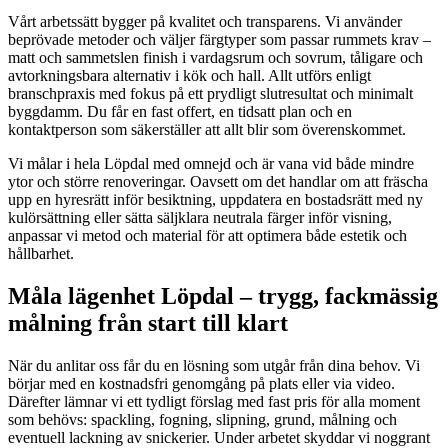
Vårt arbetssätt bygger på kvalitet och transparens. Vi använder
beprövade metoder och väljer färgtyper som passar rummets krav –
matt och sammetslen finish i vardagsrum och sovrum, tåligare och
avtorkningsbara alternativ i kök och hall. Allt utförs enligt
branschpraxis med fokus på ett prydligt slutresultat och minimalt
byggdamm. Du får en fast offert, en tidsatt plan och en
kontaktperson som säkerställer att allt blir som överenskommet.
Vi målar i hela Löpdal med omnejd och är vana vid både mindre
ytor och större renoveringar. Oavsett om det handlar om att fräscha
upp en hyresrätt inför besiktning, uppdatera en bostadsrätt med ny
kulörsättning eller sätta säljklara neutrala färger inför visning,
anpassar vi metod och material för att optimera både estetik och
hållbarhet.
Måla lägenhet Löpdal – trygg, fackmässig
målning från start till klart
När du anlitar oss får du en lösning som utgår från dina behov. Vi
börjar med en kostnadsfri genomgång på plats eller via video.
Därefter lämnar vi ett tydligt förslag med fast pris för alla moment
som behövs: spackling, fogning, slipning, grund, målning och
eventuell lackning av snickerier. Under arbetet skyddar vi noggrant