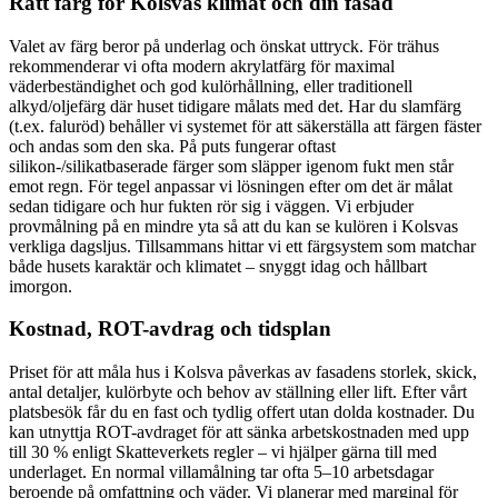
Rätt färg för Kolsvas klimat och din fasad
Valet av färg beror på underlag och önskat uttryck. För trähus
rekommenderar vi ofta modern akrylatfärg för maximal
väderbeständighet och god kulörhållning, eller traditionell
alkyd/oljefärg där huset tidigare målats med det. Har du slamfärg
(t.ex. faluröd) behåller vi systemet för att säkerställa att färgen fäster
och andas som den ska. På puts fungerar oftast
silikon-/silikatbaserade färger som släpper igenom fukt men står
emot regn. För tegel anpassar vi lösningen efter om det är målat
sedan tidigare och hur fukten rör sig i väggen. Vi erbjuder
provmålning på en mindre yta så att du kan se kulören i Kolsvas
verkliga dagsljus. Tillsammans hittar vi ett färgsystem som matchar
både husets karaktär och klimatet – snyggt idag och hållbart
imorgon.
Kostnad, ROT-avdrag och tidsplan
Priset för att måla hus i Kolsva påverkas av fasadens storlek, skick,
antal detaljer, kulörbyte och behov av ställning eller lift. Efter vårt
platsbesök får du en fast och tydlig offert utan dolda kostnader. Du
kan utnyttja ROT-avdraget för att sänka arbetskostnaden med upp
till 30 % enligt Skatteverkets regler – vi hjälper gärna till med
underlaget. En normal villamålning tar ofta 5–10 arbetsdagar
beroende på omfattning och väder. Vi planerar med marginal för