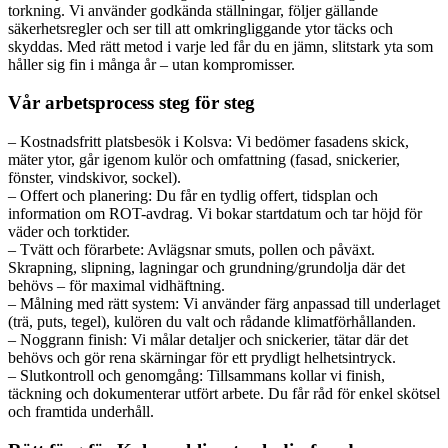
torkning. Vi använder godkända ställningar, följer gällande
säkerhetsregler och ser till att omkringliggande ytor täcks och
skyddas. Med rätt metod i varje led får du en jämn, slitstark yta som
håller sig fin i många år – utan kompromisser.
Vår arbetsprocess steg för steg
– Kostnadsfritt platsbesök i Kolsva: Vi bedömer fasadens skick,
mäter ytor, går igenom kulör och omfattning (fasad, snickerier,
fönster, vindskivor, sockel).
– Offert och planering: Du får en tydlig offert, tidsplan och
information om ROT-avdrag. Vi bokar startdatum och tar höjd för
väder och torktider.
– Tvätt och förarbete: Avlägsnar smuts, pollen och påväxt.
Skrapning, slipning, lagningar och grundning/grundolja där det
behövs – för maximal vidhäftning.
– Målning med rätt system: Vi använder färg anpassad till underlaget
(trä, puts, tegel), kulören du valt och rådande klimatförhållanden.
– Noggrann finish: Vi målar detaljer och snickerier, tätar där det
behövs och gör rena skärningar för ett prydligt helhetsintryck.
– Slutkontroll och genomgång: Tillsammans kollar vi finish,
täckning och dokumenterar utfört arbete. Du får råd för enkel skötsel
och framtida underhåll.