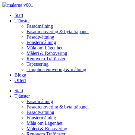
Skip
to
Start
content
Tjänster
Fasadmålning
Fasadrenovering & byta träpanel
Fasadtvättning
Fönstermålning
Måla om Lägenhet
Måleri & Renovering
Renovera Träfönster
Tapetsering
Trapphusrenovering & målning
Blogg
Offert
Start
Tjänster
Fasadmålning
Fasadrenovering & byta träpanel
Fasadtvättning
Fönstermålning
Måla om Lägenhet
Måleri & Renovering
Renovera Träfönster