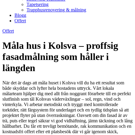
Tapetsering
Trapphusrenovering & målning
Blogg
Offert
Offert
Måla hus i Kolsva – proffsig
fasadmålning som håller i
längden
När det är dags att måla huset i Kolsva vill du ha ett resultat som
både skyddar och lyfter hela bostadens uttryck. Vårt lokala
målarteam hjälper dig med allt från noggrant förarbete till en perfekt
slutfinish som tål Kolsvas väderväxlingar – sol, regn, vind och
vinterkyla. Vi arbetar metodiskt och tryggt med kontrollerade
torktider, rätt färgsystem för underlaget och en tydlig tidsplan så att
projektet flyter på utan överraskningar. Oavsett om din fasad är av
trä, puts eller tegel säkrar vi god vidhäftning, jämn täckning och lång
hållbarhet. Du får ett trevligt bemötande, rak kommunikation och en
kostnadsfri offert efter ett platsbesök där vi går igenom skick,