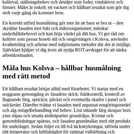
kulörval, ställningsbehov och detaljer som foder, vindskivor och
fönster. Målet är enkelt: ett vackert och hållbart resultat som gör dig
stolt varje gång du kommer hem.
En korrekt utförd husmålning gör mer än att bara se bra ut – den
skyddar fasaden mot fukt och mikroorganismer, minskar
underhållsbehovet och kan höja värdet på ditt hus. Vi ger råd om
kulörer som passar husets stil och omgivningen i Kolsva, använder
kvalitetsfärg och arbetar med miljösmarta metoder där det är möjligt.
Självklart hjälper vi dig även att nyttja ROT-avdraget för att sänka
arbetskostnaden.
Måla hus Kolsva – hållbar husmålning
med rätt metod
Ett hållbart resultat börjar alltid med förarbetet. Vi startar med en
noggrann genomgång av fasadens skick: fuktkontroll, kontroll av
flagnande färg, sprickor, påväxt och eventuella skador i panel och
snickerier. Därefter tvättar vi fasaden med anpassat rengöringsmedel
och alg-/mögelbehandling vid behov. Löst sittande färg skrapas bort,
ytan slipas och utsatta ändträpartier grundoljas. Kvistar och
genomblödningar spärras, och fasaden grundmålas med rätt produkt
för underlaget. Sedan följer en till två täckstrykningar, utförda under
rätt temperatur och luftfuktighet för optimal vidhäftning och