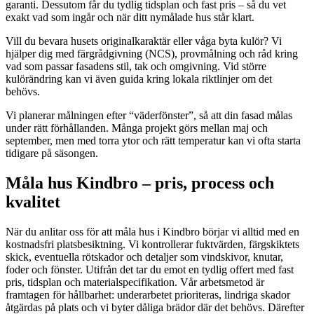
garanti. Dessutom får du tydlig tidsplan och fast pris – så du vet
exakt vad som ingår och när ditt nymålade hus står klart.
Vill du bevara husets originalkaraktär eller våga byta kulör? Vi
hjälper dig med färgrådgivning (NCS), provmålning och råd kring
vad som passar fasadens stil, tak och omgivning. Vid större
kulörändring kan vi även guida kring lokala riktlinjer om det
behövs.
Vi planerar målningen efter “väderfönster”, så att din fasad målas
under rätt förhållanden. Många projekt görs mellan maj och
september, men med torra ytor och rätt temperatur kan vi ofta starta
tidigare på säsongen.
Måla hus Kindbro – pris, process och
kvalitet
När du anlitar oss för att måla hus i Kindbro börjar vi alltid med en
kostnadsfri platsbesiktning. Vi kontrollerar fuktvärden, färgskiktets
skick, eventuella rötskador och detaljer som vindskivor, knutar,
foder och fönster. Utifrån det tar du emot en tydlig offert med fast
pris, tidsplan och materialspecifikation. Vår arbetsmetod är
framtagen för hållbarhet: underarbetet prioriteras, lindriga skador
åtgärdas på plats och vi byter dåliga brädor där det behövs. Därefter