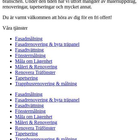
branschen. Under den tiden har vi utfört mängder av måleriuppdrag,
renoveringar, tapetseringar och mycket annat.
Du är varmt välkommen att höra av dig för en fri offert!
Våra tjänster
Fasadmålning
Fasadrenovering & byta träpanel
Fasadtvättning
Fönstermålning
Måla om Lägenhet
Måleri & Renovering
Renovera Träfönster
Tapetsering
Trapphusrenovering & målning
Fasadmålning
Fasadrenovering & byta träpanel
Fasadtvättning
Fönstermålning
Måla om Lägenhet
Måleri & Renovering
Renovera Träfönster
Tapetsering
Trapphusrenovering & målning