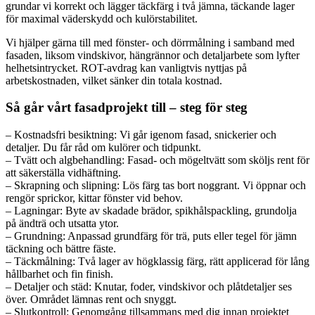
grundar vi korrekt och lägger täckfärg i två jämna, täckande lager
för maximal väderskydd och kulörstabilitet.
Vi hjälper gärna till med fönster- och dörrmålning i samband med
fasaden, liksom vindskivor, hängrännor och detaljarbete som lyfter
helhetsintrycket. ROT-avdrag kan vanligtvis nyttjas på
arbetskostnaden, vilket sänker din totala kostnad.
Så går vårt fasadprojekt till – steg för steg
– Kostnadsfri besiktning: Vi går igenom fasad, snickerier och
detaljer. Du får råd om kulörer och tidpunkt.
– Tvätt och algbehandling: Fasad- och mögeltvätt som sköljs rent för
att säkerställa vidhäftning.
– Skrapning och slipning: Lös färg tas bort noggrant. Vi öppnar och
rengör sprickor, kittar fönster vid behov.
– Lagningar: Byte av skadade brädor, spikhålspackling, grundolja
på ändträ och utsatta ytor.
– Grundning: Anpassad grundfärg för trä, puts eller tegel för jämn
täckning och bättre fäste.
– Täckmålning: Två lager av högklassig färg, rätt applicerad för lång
hållbarhet och fin finish.
– Detaljer och städ: Knutar, foder, vindskivor och plåtdetaljer ses
över. Området lämnas rent och snyggt.
– Slutkontroll: Genomgång tillsammans med dig innan projektet