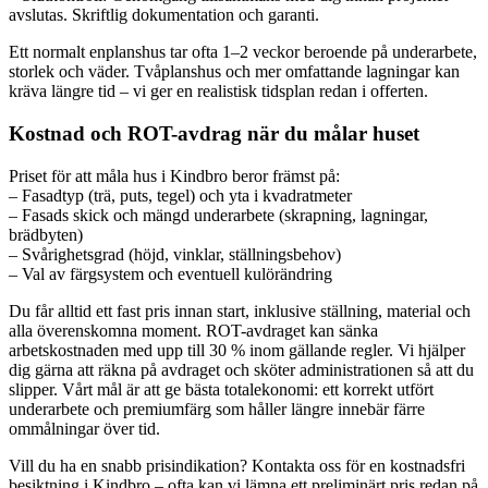
avslutas. Skriftlig dokumentation och garanti.
Ett normalt enplanshus tar ofta 1–2 veckor beroende på underarbete,
storlek och väder. Tvåplanshus och mer omfattande lagningar kan
kräva längre tid – vi ger en realistisk tidsplan redan i offerten.
Kostnad och ROT-avdrag när du målar huset
Priset för att måla hus i Kindbro beror främst på:
– Fasadtyp (trä, puts, tegel) och yta i kvadratmeter
– Fasads skick och mängd underarbete (skrapning, lagningar,
brädbyten)
– Svårighetsgrad (höjd, vinklar, ställningsbehov)
– Val av färgsystem och eventuell kulörändring
Du får alltid ett fast pris innan start, inklusive ställning, material och
alla överenskomna moment. ROT-avdraget kan sänka
arbetskostnaden med upp till 30 % inom gällande regler. Vi hjälper
dig gärna att räkna på avdraget och sköter administrationen så att du
slipper. Vårt mål är att ge bästa totalekonomi: ett korrekt utfört
underarbete och premiumfärg som håller längre innebär färre
ommålningar över tid.
Vill du ha en snabb prisindikation? Kontakta oss för en kostnadsfri
besiktning i Kindbro – ofta kan vi lämna ett preliminärt pris redan på