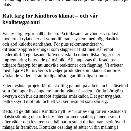
plats.
Rätt färg för Kindbros klimat – och vår
kvalitetsgaranti
Val av färg avgör hållbarheten. På träfasader använder vi oftast
modern akrylat eller alkydmodifierade system med hög elasticitet
och god kulörbeständighet. För puts rekommenderar vi
diffusionsöppna lösningar som släpper ut fukt men står emot
nederbörd. Tegelfasader kräver särskilda mineraliska färger eller
impregnering beroende på målbild. Allt anpassas till fasadens
tidigare färgtyp för att undvika reaktioner och flagning. Vi arbetar
med låga VOC-nivåer och väljer produkter som klarar Kindbros
växlande väder – från fuktiga höstdagar till soliga somrar.
Efter avslutat projekt får du skriftlig garanti på arbetet och skötselråd
som förlänger livslängden: hur du tvättar fasaden, när du bör göra
översyn och hur du snabbt åtgärdar småskador. Det ger trygghet,
bättre skydd mot fukt och ett vackert resultat som står sig.
Redo att ge ditt hus i Kindbro nytt liv? Hör av dig för en kostnadsfri
platsbesiktning och offert. Vi återkommer snabbt, planerar smart
efter väder och levererar ett hållbart resultat du kan vara stolt över i
många år framöver. Kontakta oss idag så sätter vi din målning i