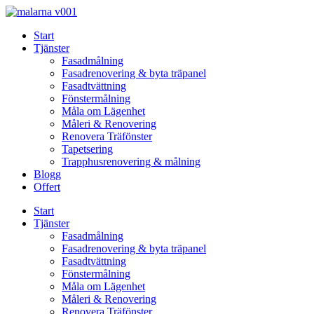
Skip
to
Start
content
Tjänster
Fasadmålning
Fasadrenovering & byta träpanel
Fasadtvättning
Fönstermålning
Måla om Lägenhet
Måleri & Renovering
Renovera Träfönster
Tapetsering
Trapphusrenovering & målning
Blogg
Offert
Start
Tjänster
Fasadmålning
Fasadrenovering & byta träpanel
Fasadtvättning
Fönstermålning
Måla om Lägenhet
Måleri & Renovering
Renovera Träfönster