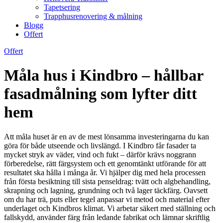
Tapetsering
Trapphusrenovering & målning
Blogg
Offert
Offert
Måla hus i Kindbro – hållbar
fasadmålning som lyfter ditt
hem
Att måla huset är en av de mest lönsamma investeringarna du kan
göra för både utseende och livslängd. I Kindbro får fasader ta
mycket stryk av väder, vind och fukt – därför krävs noggrann
förberedelse, rätt färgsystem och ett genomtänkt utförande för att
resultatet ska hålla i många år. Vi hjälper dig med hela processen
från första besiktning till sista penseldrag: tvätt och algbehandling,
skrapning och lagning, grundning och två lager täckfärg. Oavsett
om du har trä, puts eller tegel anpassar vi metod och material efter
underlaget och Kindbros klimat. Vi arbetar säkert med ställning och
fallskydd, använder färg från ledande fabrikat och lämnar skriftlig