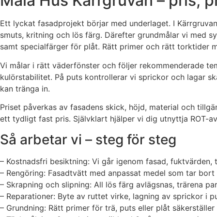
Måla Hus Kärrgruvan – pris, p
Ett lyckat fasadprojekt börjar med underlaget. I Kärrgruvan
smuts, kritning och lös färg. Därefter grundmålar vi med sys
samt specialfärger för plåt. Rätt primer och rätt torktider 
Vi målar i rätt väderfönster och följer rekommenderade tem
kulörstabilitet. På puts kontrollerar vi sprickor och lagar 
kan tränga in.
Priset påverkas av fasadens skick, höjd, material och til
ett tydligt fast pris. Självklart hjälper vi dig utnyttja ROT
Så arbetar vi – steg för steg
– Kostnadsfri besiktning: Vi går igenom fasad, fuktvärden, 
– Rengöring: Fasadtvätt med anpassat medel som tar bort 
– Skrapning och slipning: All lös färg avlägsnas, trärena par
– Reparationer: Byte av ruttet virke, lagning av sprickor i p
– Grundning: Rätt primer för trä, puts eller plåt säkerställe