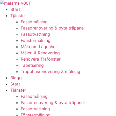
Skip
to
Start
content
Tjänster
Fasadmålning
Fasadrenovering & byta träpanel
Fasadtvättning
Fönstermålning
Måla om Lägenhet
Måleri & Renovering
Renovera Träfönster
Tapetsering
Trapphusrenovering & målning
Blogg
Start
Tjänster
Fasadmålning
Fasadrenovering & byta träpanel
Fasadtvättning
Fönstermålning