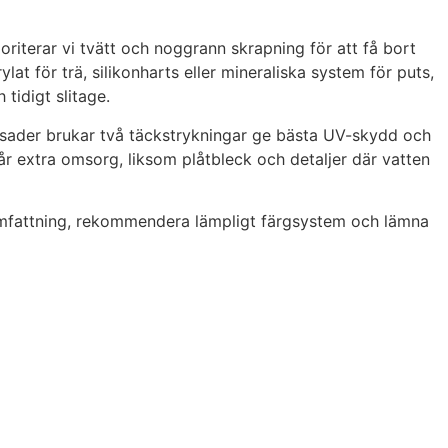
oriterar vi tvätt och noggrann skrapning för att få bort
at för trä, silikonharts eller mineraliska system för puts,
tidigt slitage.
fasader brukar två täckstrykningar ge bästa UV-skydd och
 får extra omsorg, liksom plåtbleck och detaljer där vatten
a omfattning, rekommendera lämpligt färgsystem och lämna