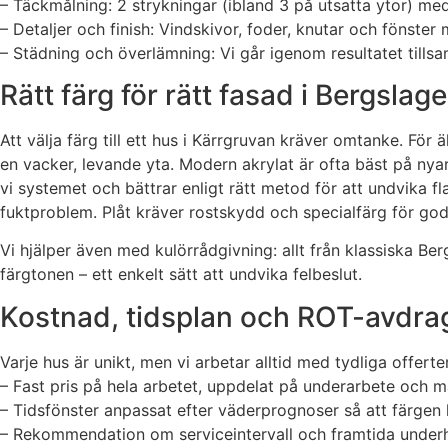
– Täckmålning: 2 strykningar (ibland 3 på utsatta ytor) med
– Detaljer och finish: Vindskivor, foder, knutar och fönster
– Städning och överlämning: Vi går igenom resultatet till
Rätt färg för rätt fasad i Bergslag
Att välja färg till ett hus i Kärrgruvan kräver omtanke. För 
en vacker, levande yta. Modern akrylat är ofta bäst på nyar
vi systemet och bättrar enligt rätt metod för att undvika 
fuktproblem. Plåt kräver rostskydd och specialfärg för god
Vi hjälper även med kulörrådgivning: allt från klassiska Be
färgtonen – ett enkelt sätt att undvika felbeslut.
Kostnad, tidsplan och ROT-avdra
Varje hus är unikt, men vi arbetar alltid med tydliga offerter 
– Fast pris på hela arbetet, uppdelat på underarbete och m
– Tidsfönster anpassat efter väderprognoser så att färgen 
– Rekommendation om serviceintervall och framtida underhå