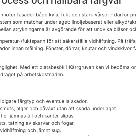
rocess och hållbara färgval
 möter fasader både kyla, fukt och stark vårsol – därför pri
tem som matchar underlaget: linoljebaserat eller alkyd/akryl
mellan strykningarna är avgörande för att undvika blåsor och 
peratur-/fuktspann för att säkerställa vidhäftning. På trä
skador innan målning. Fönster, dörrar, knutar och vindskivor
lgänglighet. Med ett platsbesök i Kärrgruvan kan vi bedöm
-avdraget på arbetskostnaden.
tidigare färgtyp och eventuella skador.
smuts, alger och påväxt utan att skada underlaget.
tier jämnas till och kanter slipas.
uts, tätning av skarvar och fogar.
r vidhäftning och jämnt sug.