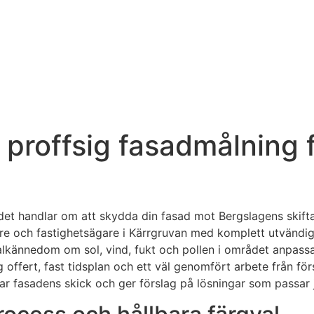
 proffsig fasadmålning f
– det handlar om att skydda din fasad mot Bergslagens skift
gare och fastighetsägare i Kärrgruvan med komplett utvändig
kalkännedom om sol, vind, fukt och pollen i området anpassa
 offert, fast tidsplan och ett väl genomfört arbete från förs
rar fasadens skick och ger förslag på lösningar som passar j