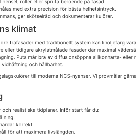
 pensel, roller eller spruta beroende på fasad.
 målas med extra precision för bästa helhetsintryck.
sammans, ger skötselråd och dokumenterar kulörer.
ens klimat
äldre träfasader med traditionellt system kan linoljefärg vara
e eller tidigare akrylatmålade fasader där maximal vädersäk
flagning. Puts mår bra av diffusionsöppna silikonharts- ell
 vidhäftning och hållbarhet.
rgslagskulörer till moderna NCS-nyanser. Vi provmålar gärna 
g
och realistiska tidplaner. Inför start får du:
ålning.
härdar korrekt.
ll för att maximera livslängden.