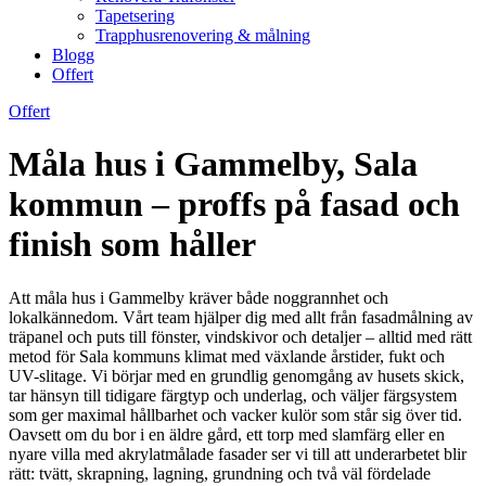
Tapetsering
Trapphusrenovering & målning
Blogg
Offert
Offert
Måla hus i Gammelby, Sala
kommun – proffs på fasad och
finish som håller
Att måla hus i Gammelby kräver både noggrannhet och
lokalkännedom. Vårt team hjälper dig med allt från fasadmålning av
träpanel och puts till fönster, vindskivor och detaljer – alltid med rätt
metod för Sala kommuns klimat med växlande årstider, fukt och
UV-slitage. Vi börjar med en grundlig genomgång av husets skick,
tar hänsyn till tidigare färgtyp och underlag, och väljer färgsystem
som ger maximal hållbarhet och vacker kulör som står sig över tid.
Oavsett om du bor i en äldre gård, ett torp med slamfärg eller en
nyare villa med akrylatmålade fasader ser vi till att underarbetet blir
rätt: tvätt, skrapning, lagning, grundning och två väl fördelade