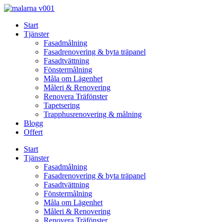
Skip
to
Start
content
Tjänster
Fasadmålning
Fasadrenovering & byta träpanel
Fasadtvättning
Fönstermålning
Måla om Lägenhet
Måleri & Renovering
Renovera Träfönster
Tapetsering
Trapphusrenovering & målning
Blogg
Offert
Start
Tjänster
Fasadmålning
Fasadrenovering & byta träpanel
Fasadtvättning
Fönstermålning
Måla om Lägenhet
Måleri & Renovering
Renovera Träfönster