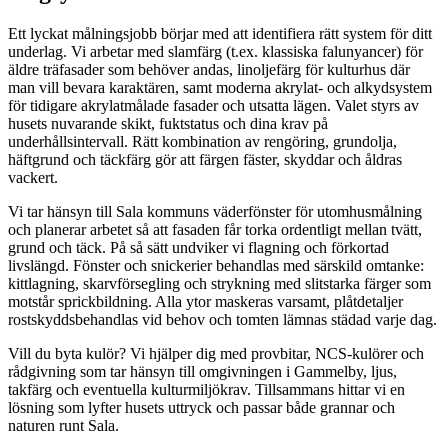
Ett lyckat målningsjobb börjar med att identifiera rätt system för ditt
underlag. Vi arbetar med slamfärg (t.ex. klassiska falunyancer) för
äldre träfasader som behöver andas, linoljefärg för kulturhus där
man vill bevara karaktären, samt moderna akrylat- och alkydsystem
för tidigare akrylatmålade fasader och utsatta lägen. Valet styrs av
husets nuvarande skikt, fuktstatus och dina krav på
underhållsintervall. Rätt kombination av rengöring, grundolja,
häftgrund och täckfärg gör att färgen fäster, skyddar och åldras
vackert.
Vi tar hänsyn till Sala kommuns väderfönster för utomhusmålning
och planerar arbetet så att fasaden får torka ordentligt mellan tvätt,
grund och täck. På så sätt undviker vi flagning och förkortad
livslängd. Fönster och snickerier behandlas med särskild omtanke:
kittlagning, skarvförsegling och strykning med slitstarka färger som
motstår sprickbildning. Alla ytor maskeras varsamt, plåtdetaljer
rostskyddsbehandlas vid behov och tomten lämnas städad varje dag.
Vill du byta kulör? Vi hjälper dig med provbitar, NCS-kulörer och
rådgivning som tar hänsyn till omgivningen i Gammelby, ljus,
takfärg och eventuella kulturmiljökrav. Tillsammans hittar vi en
lösning som lyfter husets uttryck och passar både grannar och
naturen runt Sala.