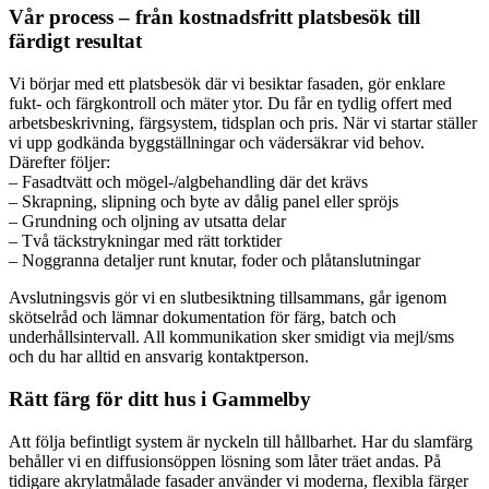
Vår process – från kostnadsfritt platsbesök till
färdigt resultat
Vi börjar med ett platsbesök där vi besiktar fasaden, gör enklare
fukt- och färgkontroll och mäter ytor. Du får en tydlig offert med
arbetsbeskrivning, färgsystem, tidsplan och pris. När vi startar ställer
vi upp godkända byggställningar och vädersäkrar vid behov.
Därefter följer:
– Fasadtvätt och mögel-/algbehandling där det krävs
– Skrapning, slipning och byte av dålig panel eller spröjs
– Grundning och oljning av utsatta delar
– Två täckstrykningar med rätt torktider
– Noggranna detaljer runt knutar, foder och plåtanslutningar
Avslutningsvis gör vi en slutbesiktning tillsammans, går igenom
skötselråd och lämnar dokumentation för färg, batch och
underhållsintervall. All kommunikation sker smidigt via mejl/sms
och du har alltid en ansvarig kontaktperson.
Rätt färg för ditt hus i Gammelby
Att följa befintligt system är nyckeln till hållbarhet. Har du slamfärg
behåller vi en diffusionsöppen lösning som låter träet andas. På
tidigare akrylatmålade fasader använder vi moderna, flexibla färger