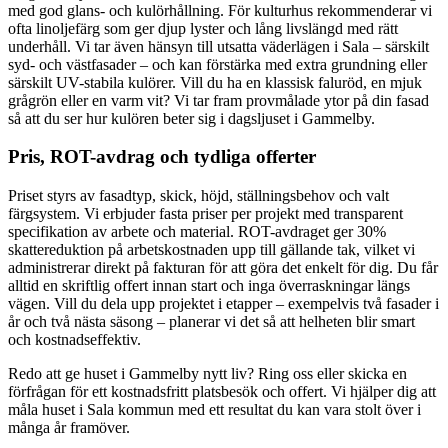
med god glans- och kulörhållning. För kulturhus rekommenderar vi
ofta linoljefärg som ger djup lyster och lång livslängd med rätt
underhåll. Vi tar även hänsyn till utsatta väderlägen i Sala – särskilt
syd- och västfasader – och kan förstärka med extra grundning eller
särskilt UV-stabila kulörer. Vill du ha en klassisk faluröd, en mjuk
grågrön eller en varm vit? Vi tar fram provmålade ytor på din fasad
så att du ser hur kulören beter sig i dagsljuset i Gammelby.
Pris, ROT-avdrag och tydliga offerter
Priset styrs av fasadtyp, skick, höjd, ställningsbehov och valt
färgsystem. Vi erbjuder fasta priser per projekt med transparent
specifikation av arbete och material. ROT-avdraget ger 30%
skattereduktion på arbetskostnaden upp till gällande tak, vilket vi
administrerar direkt på fakturan för att göra det enkelt för dig. Du får
alltid en skriftlig offert innan start och inga överraskningar längs
vägen. Vill du dela upp projektet i etapper – exempelvis två fasader i
år och två nästa säsong – planerar vi det så att helheten blir smart
och kostnadseffektiv.
Redo att ge huset i Gammelby nytt liv? Ring oss eller skicka en
förfrågan för ett kostnadsfritt platsbesök och offert. Vi hjälper dig att
måla huset i Sala kommun med ett resultat du kan vara stolt över i
många år framöver.