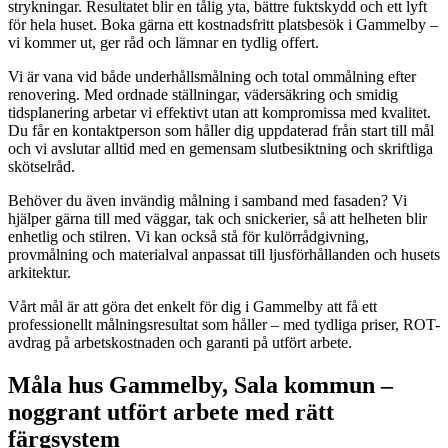
strykningar. Resultatet blir en tålig yta, bättre fuktskydd och ett lyft
för hela huset. Boka gärna ett kostnadsfritt platsbesök i Gammelby –
vi kommer ut, ger råd och lämnar en tydlig offert.
Vi är vana vid både underhållsmålning och total ommålning efter
renovering. Med ordnade ställningar, vädersäkring och smidig
tidsplanering arbetar vi effektivt utan att kompromissa med kvalitet.
Du får en kontaktperson som håller dig uppdaterad från start till mål
och vi avslutar alltid med en gemensam slutbesiktning och skriftliga
skötselråd.
Behöver du även invändig målning i samband med fasaden? Vi
hjälper gärna till med väggar, tak och snickerier, så att helheten blir
enhetlig och stilren. Vi kan också stå för kulörrådgivning,
provmålning och materialval anpassat till ljusförhållanden och husets
arkitektur.
Vårt mål är att göra det enkelt för dig i Gammelby att få ett
professionellt målningsresultat som håller – med tydliga priser, ROT-
avdrag på arbetskostnaden och garanti på utfört arbete.
Måla hus Gammelby, Sala kommun –
noggrant utfört arbete med rätt
färgsystem