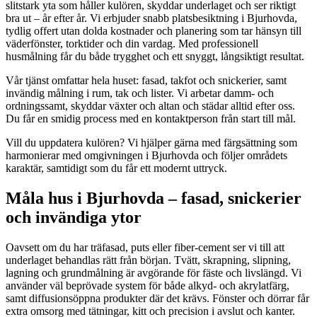
slitstark yta som håller kulören, skyddar underlaget och ser riktigt
bra ut – år efter år. Vi erbjuder snabb platsbesiktning i Bjurhovda,
tydlig offert utan dolda kostnader och planering som tar hänsyn till
väderfönster, torktider och din vardag. Med professionell
husmålning får du både trygghet och ett snyggt, långsiktigt resultat.
Vår tjänst omfattar hela huset: fasad, takfot och snickerier, samt
invändig målning i rum, tak och lister. Vi arbetar damm- och
ordningssamt, skyddar växter och altan och städar alltid efter oss.
Du får en smidig process med en kontaktperson från start till mål.
Vill du uppdatera kulören? Vi hjälper gärna med färgsättning som
harmonierar med omgivningen i Bjurhovda och följer områdets
karaktär, samtidigt som du får ett modernt uttryck.
Måla hus i Bjurhovda – fasad, snickerier
och invändiga ytor
Oavsett om du har träfasad, puts eller fiber-cement ser vi till att
underlaget behandlas rätt från början. Tvätt, skrapning, slipning,
lagning och grundmålning är avgörande för fäste och livslängd. Vi
använder väl beprövade system för både alkyd- och akrylatfärg,
samt diffusionsöppna produkter där det krävs. Fönster och dörrar får
extra omsorg med tätningar, kitt och precision i avslut och kanter.