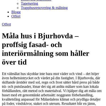
Tapetsering
Trapphusrenovering & målning
Blogg
Offert
Offert
Måla hus i Bjurhovda –
proffsig fasad- och
interiörmålning som håller
över tid
Ett välmålat hus skyddar inte bara mot väder och vind – det höjer
även helhetsintrycket och värdet på din fastighet. I Bjurhovda, där
skiftande årstider med sol, regn och frost sätter hård press på både
trä- och putsfasader, lönar det sig att anlita målare som kan lokala
förhållanden, rätt metod och materialval. Vi hjälper dig att måla om
huset med ett genomtänkt arbetssätt: noggrann förbehandling,
kvalitetsfärg anpassad för Mälardalens klimat och prydliga detaljer
på foder, vindskivor, staket och uterum. Resultatet blir en jämn,