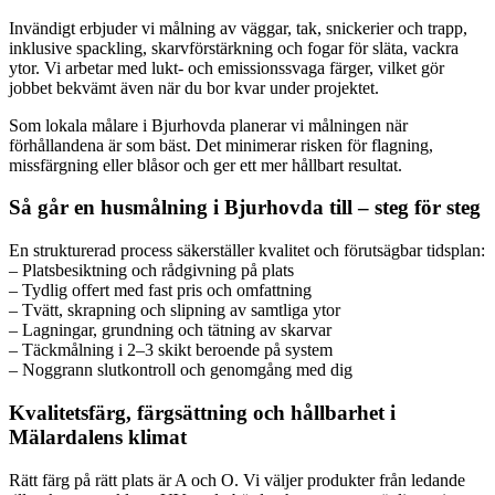
Invändigt erbjuder vi målning av väggar, tak, snickerier och trapp,
inklusive spackling, skarvförstärkning och fogar för släta, vackra
ytor. Vi arbetar med lukt- och emissionssvaga färger, vilket gör
jobbet bekvämt även när du bor kvar under projektet.
Som lokala målare i Bjurhovda planerar vi målningen när
förhållandena är som bäst. Det minimerar risken för flagning,
missfärgning eller blåsor och ger ett mer hållbart resultat.
Så går en husmålning i Bjurhovda till – steg för steg
En strukturerad process säkerställer kvalitet och förutsägbar tidsplan:
– Platsbesiktning och rådgivning på plats
– Tydlig offert med fast pris och omfattning
– Tvätt, skrapning och slipning av samtliga ytor
– Lagningar, grundning och tätning av skarvar
– Täckmålning i 2–3 skikt beroende på system
– Noggrann slutkontroll och genomgång med dig
Kvalitetsfärg, färgsättning och hållbarhet i
Mälardalens klimat
Rätt färg på rätt plats är A och O. Vi väljer produkter från ledande