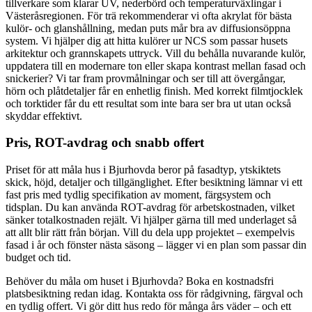
tillverkare som klarar UV, nederbörd och temperaturväxlingar i
Västeråsregionen. För trä rekommenderar vi ofta akrylat för bästa
kulör- och glanshållning, medan puts mår bra av diffusionsöppna
system. Vi hjälper dig att hitta kulörer ur NCS som passar husets
arkitektur och grannskapets uttryck. Vill du behålla nuvarande kulör,
uppdatera till en modernare ton eller skapa kontrast mellan fasad och
snickerier? Vi tar fram provmålningar och ser till att övergångar,
hörn och plåtdetaljer får en enhetlig finish. Med korrekt film­tjocklek
och torktider får du ett resultat som inte bara ser bra ut utan också
skyddar effektivt.
Pris, ROT-avdrag och snabb offert
Priset för att måla hus i Bjurhovda beror på fasadtyp, ytskiktets
skick, höjd, detaljer och tillgänglighet. Efter besiktning lämnar vi ett
fast pris med tydlig specifikation av moment, färgsystem och
tidsplan. Du kan använda ROT-avdrag för arbetskostnaden, vilket
sänker totalkostnaden rejält. Vi hjälper gärna till med underlaget så
att allt blir rätt från början. Vill du dela upp projektet – exempelvis
fasad i år och fönster nästa säsong – lägger vi en plan som passar din
budget och tid.
Behöver du måla om huset i Bjurhovda? Boka en kostnadsfri
platsbesiktning redan idag. Kontakta oss för rådgivning, färgval och
en tydlig offert. Vi gör ditt hus redo för många års väder – och ett