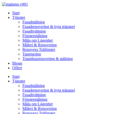
Skip
to
Start
content
Tjänster
Fasadmålning
Fasadrenovering & byta träpanel
Fasadtvättning
Fönstermålning
Måla om Lägenhet
Måleri & Renovering
Renovera Träfönster
Tapetsering
Trapphusrenovering & målning
Blogg
Offert
Start
Tjänster
Fasadmålning
Fasadrenovering & byta träpanel
Fasadtvättning
Fönstermålning
Måla om Lägenhet
Måleri & Renovering
Renovera Träfönster