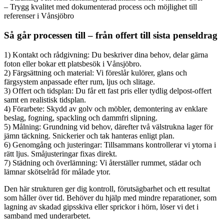
– Trygg kvalitet med dokumenterad process och möjlighet till
referenser i Vånsjöbro
Så går processen till – från offert till sista penseldrag
1) Kontakt och rådgivning: Du beskriver dina behov, delar gärna
foton eller bokar ett platsbesök i Vånsjöbro.
2) Färgsättning och material: Vi föreslår kulörer, glans och
färgsystem anpassade efter rum, ljus och slitage.
3) Offert och tidsplan: Du får ett fast pris eller tydlig delpost-offert
samt en realistisk tidsplan.
4) Förarbete: Skydd av golv och möbler, demontering av enklare
beslag, fogning, spackling och dammfri slipning.
5) Målning: Grundning vid behov, därefter två välstrukna lager för
jämn täckning. Snickerier och tak hanteras enligt plan.
6) Genomgång och justeringar: Tillsammans kontrollerar vi ytorna i
rätt ljus. Småjusteringar fixas direkt.
7) Städning och överlämning: Vi återställer rummet, städar och
lämnar skötselråd för målade ytor.
Den här strukturen ger dig kontroll, förutsägbarhet och ett resultat
som håller över tid. Behöver du hjälp med mindre reparationer, som
lagning av skadad gipsskiva eller sprickor i hörn, löser vi det i
samband med underarbetet.