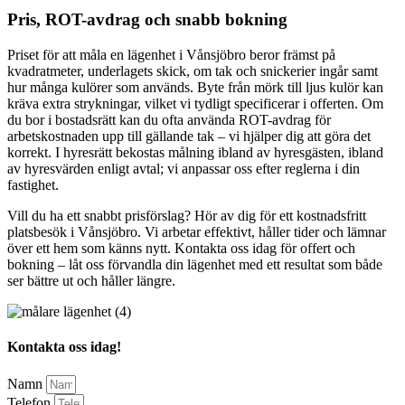
Pris, ROT-avdrag och snabb bokning
Priset för att måla en lägenhet i Vånsjöbro beror främst på
kvadratmeter, underlagets skick, om tak och snickerier ingår samt
hur många kulörer som används. Byte från mörk till ljus kulör kan
kräva extra strykningar, vilket vi tydligt specificerar i offerten. Om
du bor i bostadsrätt kan du ofta använda ROT-avdrag för
arbetskostnaden upp till gällande tak – vi hjälper dig att göra det
korrekt. I hyresrätt bekostas målning ibland av hyresgästen, ibland
av hyresvärden enligt avtal; vi anpassar oss efter reglerna i din
fastighet.
Vill du ha ett snabbt prisförslag? Hör av dig för ett kostnadsfritt
platsbesök i Vånsjöbro. Vi arbetar effektivt, håller tider och lämnar
över ett hem som känns nytt. Kontakta oss idag för offert och
bokning – låt oss förvandla din lägenhet med ett resultat som både
ser bättre ut och håller längre.
Kontakta oss idag!
Namn
Telefon