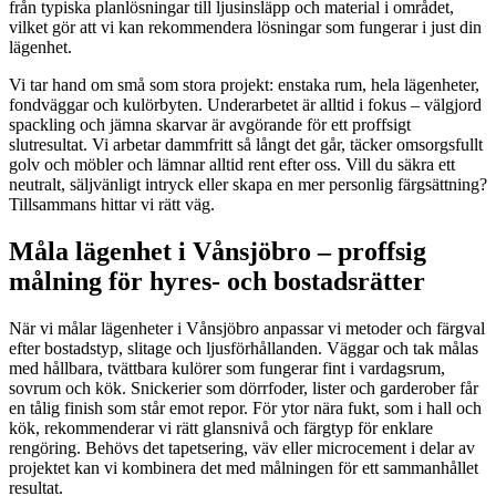
från typiska planlösningar till ljusinsläpp och material i området,
vilket gör att vi kan rekommendera lösningar som fungerar i just din
lägenhet.
Vi tar hand om små som stora projekt: enstaka rum, hela lägenheter,
fondväggar och kulörbyten. Underarbetet är alltid i fokus – välgjord
spackling och jämna skarvar är avgörande för ett proffsigt
slutresultat. Vi arbetar dammfritt så långt det går, täcker omsorgsfullt
golv och möbler och lämnar alltid rent efter oss. Vill du säkra ett
neutralt, säljvänligt intryck eller skapa en mer personlig färgsättning?
Tillsammans hittar vi rätt väg.
Måla lägenhet i Vånsjöbro – proffsig
målning för hyres- och bostadsrätter
När vi målar lägenheter i Vånsjöbro anpassar vi metoder och färgval
efter bostadstyp, slitage och ljusförhållanden. Väggar och tak målas
med hållbara, tvättbara kulörer som fungerar fint i vardagsrum,
sovrum och kök. Snickerier som dörrfoder, lister och garderober får
en tålig finish som står emot repor. För ytor nära fukt, som i hall och
kök, rekommenderar vi rätt glansnivå och färgtyp för enklare
rengöring. Behövs det tapetsering, väv eller microcement i delar av
projektet kan vi kombinera det med målningen för ett sammanhållet
resultat.