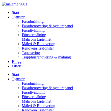
Skip
to
Start
content
Tjänster
Fasadmålning
Fasadrenovering & byta träpanel
Fasadtvättning
Fönstermålning
Måla om Lägenhet
Måleri & Renovering
Renovera Träfönster
Tapetsering
Trapphusrenovering & målning
Blogg
Offert
Start
Tjänster
Fasadmålning
Fasadrenovering & byta träpanel
Fasadtvättning
Fönstermålning
Måla om Lägenhet
Måleri & Renovering
Renovera Träfönster