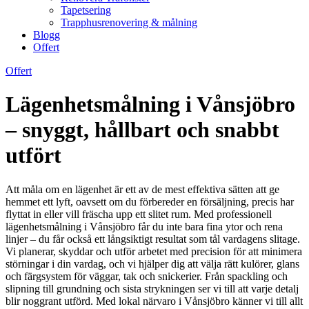
Tapetsering
Trapphusrenovering & målning
Blogg
Offert
Offert
Lägenhetsmålning i Vånsjöbro
– snyggt, hållbart och snabbt
utfört
Att måla om en lägenhet är ett av de mest effektiva sätten att ge
hemmet ett lyft, oavsett om du förbereder en försäljning, precis har
flyttat in eller vill fräscha upp ett slitet rum. Med professionell
lägenhetsmålning i Vånsjöbro får du inte bara fina ytor och rena
linjer – du får också ett långsiktigt resultat som tål vardagens slitage.
Vi planerar, skyddar och utför arbetet med precision för att minimera
störningar i din vardag, och vi hjälper dig att välja rätt kulörer, glans
och färgsystem för väggar, tak och snickerier. Från spackling och
slipning till grundning och sista strykningen ser vi till att varje detalj
blir noggrant utförd. Med lokal närvaro i Vånsjöbro känner vi till allt