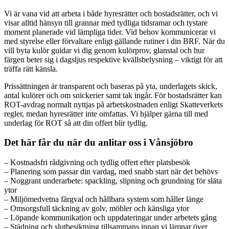
Vi är vana vid att arbeta i både hyresrätter och bostadsrätter, och vi
visar alltid hänsyn till grannar med tydliga tidsramar och tystare
moment planerade vid lämpliga tider. Vid behov kommunicerar vi
med styrelse eller förvaltare enligt gällande rutiner i din BRF. När du
vill byta kulör guidar vi dig genom kulörprov, glanstal och hur
färgen beter sig i dagsljus respektive kvällsbelysning – viktigt för att
träffa rätt känsla.
Prissättningen är transparent och baseras på yta, underlagets skick,
antal kulörer och om snickerier samt tak ingår. För bostadsrätter kan
ROT-avdrag normalt nyttjas på arbetskostnaden enligt Skatteverkets
regler, medan hyresrätter inte omfattas. Vi hjälper gärna till med
underlag för ROT så att din offert blir tydlig.
Det här får du när du anlitar oss i Vånsjöbro
– Kostnadsfri rådgivning och tydlig offert efter platsbesök
– Planering som passar din vardag, med snabb start när det behövs
– Noggrant underarbete: spackling, slipning och grundning för släta
ytor
– Miljömedvetna färgval och hållbara system som håller länge
– Omsorgsfull täckning av golv, möbler och känsliga ytor
– Löpande kommunikation och uppdateringar under arbetets gång
– Städning och slutbesiktning tillsammans innan vi lämnar över