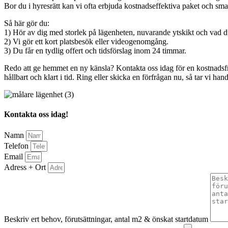
Bor du i hyresrätt kan vi ofta erbjuda kostnadseffektiva paket och sma
Så här gör du:
1) Hör av dig med storlek på lägenheten, nuvarande ytskikt och vad du
2) Vi gör ett kort platsbesök eller videogenomgång.
3) Du får en tydlig offert och tidsförslag inom 24 timmar.
Redo att ge hemmet en ny känsla? Kontakta oss idag för en kostnadsfri o
hållbart och klart i tid. Ring eller skicka en förfrågan nu, så tar vi han
Kontakta oss idag!
Namn
Telefon
Email
Adress + Ort
Beskriv ert behov, förutsättningar, antal m2 & önskat startdatum