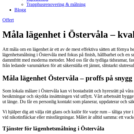
Trapphusrenovering & målning
Blogg
Offert
Måla lägenhet i Östervåla – kval
Att måla om en lägenhet är ett av de mest effektiva sätten att förnya hem
lägenhetsmålning i Östervåla med fokus på finish, hållbarhet och en sm
dammfritt med moderna metoder. Med oss får du tydliga tidsramar, fasta
från ledande varumärken för att säkerställa ett jämnt, slitstarkt slutres
Måla lägenhet Östervåla – proffs på snyg
Som lokala målare i Östervåla kan vi bostadsrätt och hyresrätt på våra f
besiktningar och skydda insättningen vid utflytt. Vårt arbetssätt bygg
ut länge. Du får en personlig kontakt som planerar, uppdaterar och säker
Vi hjälper dig att välja rätt glans och kulör för varje rum – tåliga yto
vid nikotinfläckar eller missfärgningar. Målet är alltid samma: ett vacke
Tjänster för lägenhetsmålning i Östervåla