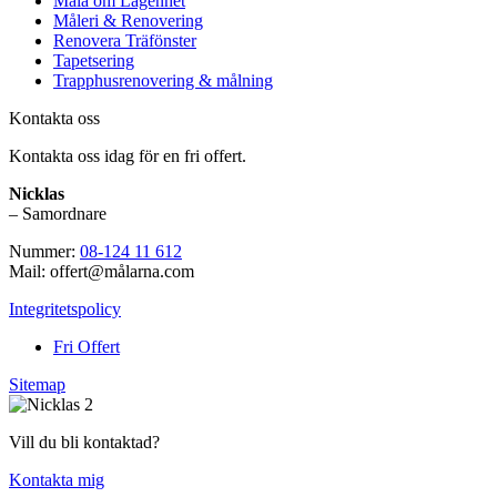
Måla om Lägenhet
Måleri & Renovering
Renovera Träfönster
Tapetsering
Trapphusrenovering & målning
Kontakta oss
Kontakta oss idag för en fri offert.
Nicklas
– Samordnare
Nummer:
08-124 11 612
Mail: offert@målarna.com
Integritetspolicy
Fri Offert
Sitemap
Vill du bli kontaktad?
Kontakta mig