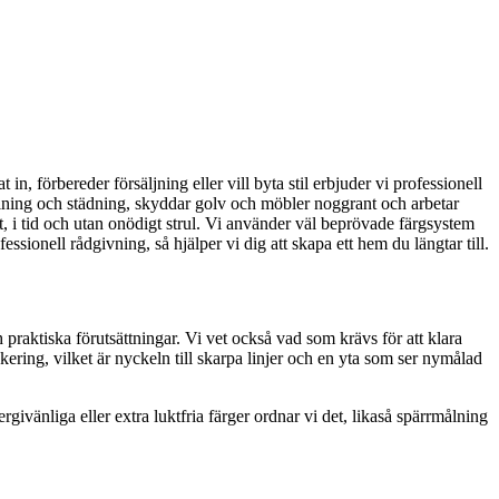
in, förbereder försäljning eller vill byta stil erbjuder vi professionell
målning och städning, skyddar golv och möbler noggrant och arbetar
t, i tid och utan onödigt strul. Vi använder väl beprövade färgsystem
essionell rådgivning, så hjälper vi dig att skapa ett hem du längtar till.
h praktiska förutsättningar. Vi vet också vad som krävs för att klara
ering, vilket är nyckeln till skarpa linjer och en yta som ser nymålad
rgivänliga eller extra luktfria färger ordnar vi det, likaså spärrmålning