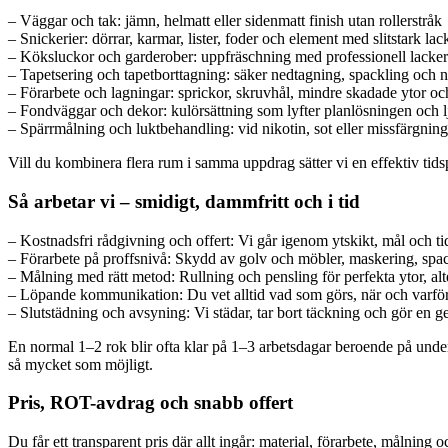
– Väggar och tak: jämn, helmatt eller sidenmatt finish utan rollerstråk
– Snickerier: dörrar, karmar, lister, foder och element med slitstark lac
– Köksluckor och garderober: uppfräschning med professionell lacker
– Tapetsering och tapetborttagning: säker nedtagning, spackling och n
– Förarbete och lagningar: sprickor, skruvhål, mindre skadade ytor oc
– Fondväggar och dekor: kulörsättning som lyfter planlösningen och l
– Spärrmålning och luktbehandling: vid nikotin, sot eller missfärgning
Vill du kombinera flera rum i samma uppdrag sätter vi en effektiv tid
Så arbetar vi – smidigt, dammfritt och i tid
– Kostnadsfri rådgivning och offert: Vi går igenom ytskikt, mål och ti
– Förarbete på proffsnivå: Skydd av golv och möbler, maskering, spac
– Målning med rätt metod: Rullning och pensling för perfekta ytor, al
– Löpande kommunikation: Du vet alltid vad som görs, när och varför. 
– Slutstädning och avsyning: Vi städar, tar bort täckning och gör en 
En normal 1–2 rok blir ofta klar på 1–3 arbetsdagar beroende på under
så mycket som möjligt.
Pris, ROT-avdrag och snabb offert
Du får ett transparent pris där allt ingår: material, förarbete, målnin