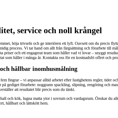
itet, service och noll krångel
met, höja trivseln och ge interiören ett lyft. Oavsett om du precis flyttat 
idig process. Vi tar hand om allt från färgsättning och förarbete till 
 priser och ett engagerat team som håller vad vi lovar – snyggt resulta
ultat som håller i många år. Kontakta oss för en kostnadsfri offert och prof
g och hållbar inomhusmålning
em fingrar – vi anpassar alltid arbetet efter fastighetens regler, tider oc
er på gediget förarbete: noggrann spackling, slipning, rengöring och mask
ställer att resultatet blir precis som du tänkt.
r i hall och kök, lugna matta ytor i sovrum och vardagsrum. Önskar du alle
rt, hållbart och lättskött hem.