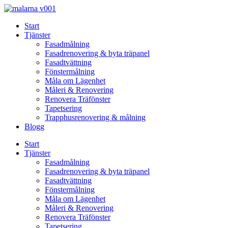
Skip
to
Start
content
Tjänster
Fasadmålning
Fasadrenovering & byta träpanel
Fasadtvättning
Fönstermålning
Måla om Lägenhet
Måleri & Renovering
Renovera Träfönster
Tapetsering
Trapphusrenovering & målning
Blogg
Start
Tjänster
Fasadmålning
Fasadrenovering & byta träpanel
Fasadtvättning
Fönstermålning
Måla om Lägenhet
Måleri & Renovering
Renovera Träfönster
Tapetsering