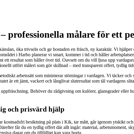
professionella målare för ett pe
skänslan, öka trivseln och ge bostaden en fräsch, ny karaktär. Vi hjälper
ådet i Harbo planerar vi smart, kommer i tid och håller arbetsplatsen re
mt ett resultat som håller över tid. Oavsett om du vill ljusa upp vardag
ionellt utfört måleri som gör skillnad – med transparent offert, tydlig ti
 metodiskt arbetssätt som minimerar störningar i vardagen. Vi täcker oc
 är ett jämt, vackert och långlivat slutresultat som tål vardagens slit
för en uppfräschning. Behöver du rådgivning om kulörer, glansgrader elle
ig och prisvärd hjälp
ostnadsfri besiktning på plats i Kik, tar mått, går igenom ytskikt och e
refter får du en tydlig offert där allt ingår: material, arbetsmoment, s
tensiva dagar om du tillfälligt kan vara borta.