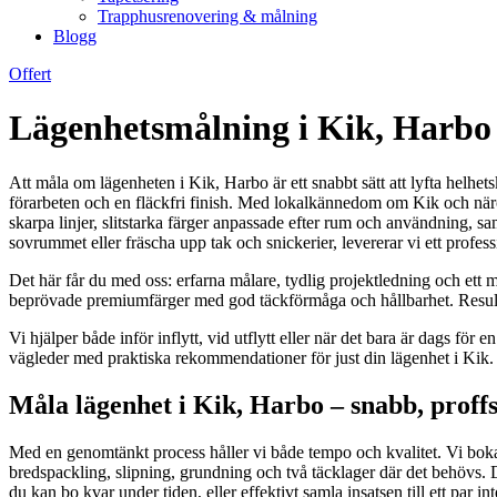
Trapphusrenovering & målning
Blogg
Offert
Lägenhetsmålning i Kik, Harbo – 
Att måla om lägenheten i Kik, Harbo är ett snabbt sätt att lyfta helhet
förarbeten och en fläckfri finish. Med lokalkännedom om Kik och näromr
skarpa linjer, slitstarka färger anpassade efter rum och användning, sa
sovrummet eller fräscha upp tak och snickerier, levererar vi ett profess
Det här får du med oss: erfarna målare, tydlig projektledning och ett
beprövade premiumfärger med god täckförmåga och hållbarhet. Resultatet
Vi hjälper både inför inflytt, vid utflytt eller när det bara är dags 
vägleder med praktiska rekommendationer för just din lägenhet i Kik.
Måla lägenhet i Kik, Harbo – snabb, proffs
Med en genomtänkt process håller vi både tempo och kvalitet. Vi bokar k
bredspackling, slipning, grundning och två täcklager där det behövs. Dä
du kan bo kvar under tiden, eller effektivt samla insatsen till ett par in