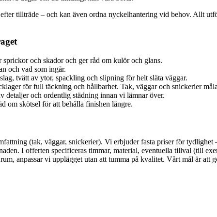
t efter tillträde – och kan även ordna nyckelhantering vid behov. Allt u
raget
ar sprickor och skador och ger råd om kulör och glans.
plan och vad som ingår.
g, tvätt av ytor, spackling och slipning för helt släta väggar.
lager för full täckning och hållbarhet. Tak, väggar och snickerier må
 detaljer och ordentlig städning innan vi lämnar över.
d om skötsel för att behålla finishen längre.
attning (tak, väggar, snickerier). Vi erbjuder fasta priser för tydlighet
aden. I offerten specificeras timmar, material, eventuella tillval (till e
rum, anpassar vi upplägget utan att tumma på kvalitet. Vårt mål är att g