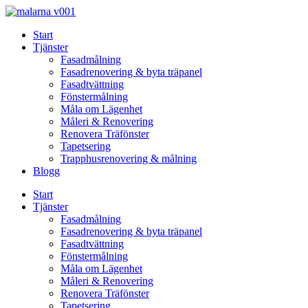
Skip
to
Start
content
Tjänster
Fasadmålning
Fasadrenovering & byta träpanel
Fasadtvättning
Fönstermålning
Måla om Lägenhet
Måleri & Renovering
Renovera Träfönster
Tapetsering
Trapphusrenovering & målning
Blogg
Start
Tjänster
Fasadmålning
Fasadrenovering & byta träpanel
Fasadtvättning
Fönstermålning
Måla om Lägenhet
Måleri & Renovering
Renovera Träfönster
Tapetsering