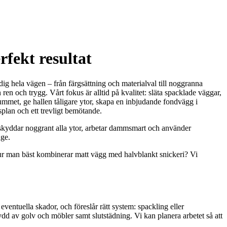
rfekt resultat
 dig hela vägen – från färgsättning och materialval till noggranna
n och trygg. Vårt fokus är alltid på kvalitet: släta spacklade väggar,
srummet, ge hallen tåligare ytor, skapa en inbjudande fondvägg i
dsplan och ett trevligt bemötande.
h skyddar noggrant alla ytor, arbetar dammsmart och använder
age.
r hur man bäst kombinerar matt vägg med halvblankt snickeri? Vi
ventuella skador, och föreslår rätt system: spackling eller
kydd av golv och möbler samt slutstädning. Vi kan planera arbetet så att