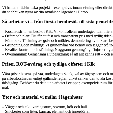
Vi hanterar tidskritiska projekt – exempelvis innan visning eller direk
du snabbt kan njuta av din nymålade lägenhet i Harbo.
Så arbetar vi – från första hembesök till sista penseld
– Kostnadsfritt hembesök i Kik: Vi kontrollerar underlaget, identifier
– Offert och plan: Du får ett fast och transparent pris med tydlig tids
– Förarbete: Täckning av golv och möbler, demontering av enklare besla
– Grundning och målning: Vi grundmålar vid behov och lägger två täck
– Kvalitetskontroll och städning: Noggrann genomgång, finjustering av
– Överlämning: Gemensam slutbesiktning så att allt känns rätt – och rå
Priser, ROT-avdrag och tydliga offerter i Kik
Våra priser baseras på yta, underlagets skick, val av färgsystem och omf
på arbetskostnaden enligt gällande regler, vilket sänker den totala kostn
tidsåtgång. Behöver du dela upp arbetet i etapper, exempelvis rum för 
mål.
Ytor och material vi målar i lägenheter
– Väggar och tak i vardagsrum, sovrum, kök och hall
– Snickerier som lister, karmar, element och innerdörrar