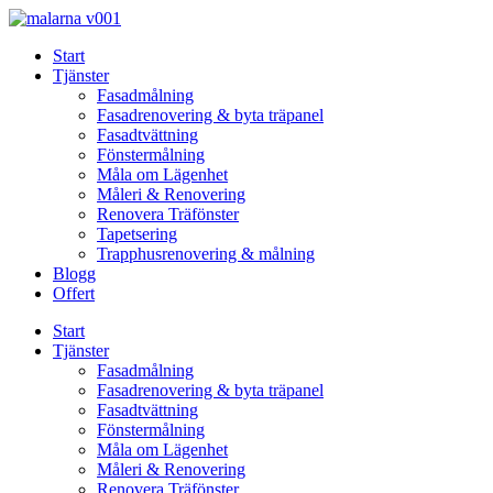
Skip
to
Start
content
Tjänster
Fasadmålning
Fasadrenovering & byta träpanel
Fasadtvättning
Fönstermålning
Måla om Lägenhet
Måleri & Renovering
Renovera Träfönster
Tapetsering
Trapphusrenovering & målning
Blogg
Offert
Start
Tjänster
Fasadmålning
Fasadrenovering & byta träpanel
Fasadtvättning
Fönstermålning
Måla om Lägenhet
Måleri & Renovering
Renovera Träfönster