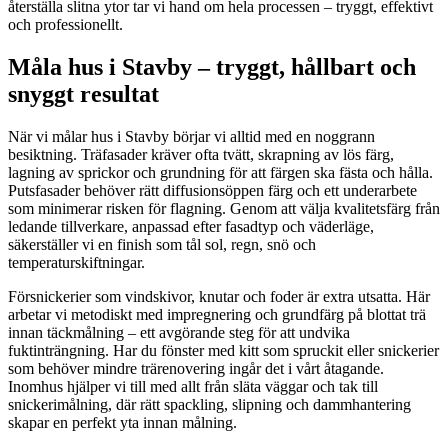
återställa slitna ytor tar vi hand om hela processen – tryggt, effektivt
och professionellt.
Måla hus i Stavby – tryggt, hållbart och
snyggt resultat
När vi målar hus i Stavby börjar vi alltid med en noggrann
besiktning. Träfasader kräver ofta tvätt, skrapning av lös färg,
lagning av sprickor och grundning för att färgen ska fästa och hålla.
Putsfasader behöver rätt diffusionsöppen färg och ett underarbete
som minimerar risken för flagning. Genom att välja kvalitetsfärg från
ledande tillverkare, anpassad efter fasadtyp och väderläge,
säkerställer vi en finish som tål sol, regn, snö och
temperaturskiftningar.
Försnickerier som vindskivor, knutar och foder är extra utsatta. Här
arbetar vi metodiskt med impregnering och grundfärg på blottat trä
innan täckmålning – ett avgörande steg för att undvika
fuktinträngning. Har du fönster med kitt som spruckit eller snickerier
som behöver mindre trärenovering ingår det i vårt åtagande.
Inomhus hjälper vi till med allt från släta väggar och tak till
snickerimålning, där rätt spackling, slipning och dammhantering
skapar en perfekt yta innan målning.