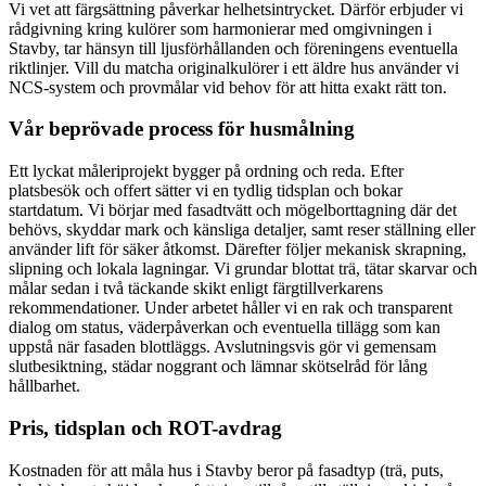
Vi vet att färgsättning påverkar helhetsintrycket. Därför erbjuder vi
rådgivning kring kulörer som harmonierar med omgivningen i
Stavby, tar hänsyn till ljusförhållanden och föreningens eventuella
riktlinjer. Vill du matcha originalkulörer i ett äldre hus använder vi
NCS-system och provmålar vid behov för att hitta exakt rätt ton.
Vår beprövade process för husmålning
Ett lyckat måleriprojekt bygger på ordning och reda. Efter
platsbesök och offert sätter vi en tydlig tidsplan och bokar
startdatum. Vi börjar med fasadtvätt och mögelborttagning där det
behövs, skyddar mark och känsliga detaljer, samt reser ställning eller
använder lift för säker åtkomst. Därefter följer mekanisk skrapning,
slipning och lokala lagningar. Vi grundar blottat trä, tätar skarvar och
målar sedan i två täckande skikt enligt färgtillverkarens
rekommendationer. Under arbetet håller vi en rak och transparent
dialog om status, väderpåverkan och eventuella tillägg som kan
uppstå när fasaden blottläggs. Avslutningsvis gör vi gemensam
slutbesiktning, städar noggrant och lämnar skötselråd för lång
hållbarhet.
Pris, tidsplan och ROT-avdrag
Kostnaden för att måla hus i Stavby beror på fasadtyp (trä, puts,