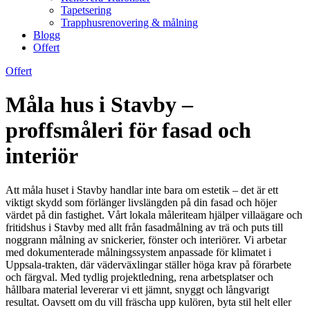
Tapetsering
Trapphusrenovering & målning
Blogg
Offert
Offert
Måla hus i Stavby –
proffsmåleri för fasad och
interiör
Att måla huset i Stavby handlar inte bara om estetik – det är ett
viktigt skydd som förlänger livslängden på din fasad och höjer
värdet på din fastighet. Vårt lokala måleriteam hjälper villaägare och
fritidshus i Stavby med allt från fasadmålning av trä och puts till
noggrann målning av snickerier, fönster och interiörer. Vi arbetar
med dokumenterade målningssystem anpassade för klimatet i
Uppsala-trakten, där väderväxlingar ställer höga krav på förarbete
och färgval. Med tydlig projektledning, rena arbetsplatser och
hållbara material levererar vi ett jämnt, snyggt och långvarigt
resultat. Oavsett om du vill fräscha upp kulören, byta stil helt eller