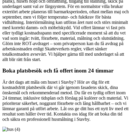
plank), husets höjd och omfattning, tillgång till ställning, skick på
underlaget samt val av färgsystem. För en normalstor villa brukar
exteriört arbete planeras till barmarksperioden, oftast mellan maj och
september, men vi följer temperatur- och fuktkrav för bästa
vidhäftning. Interiörmålning kan utföras året runt och störs minimalt
med korrekt damm- och möbelskydd. Vid offert lämnar vi fast pris
eller tydligt kostnadsspann med specificerade moment så att du vet
vad som ingår: tvätt, förarbete, material, målning och slutstädning.
Glöm inte ROT-avdraget – som privatperson kan du få avdrag på
arbetskostnaden enligt Skatteverkets regler, vilket sänker
totalkostnaden avsevärt. Vi hjälper gärna till med underlaget så att
allt blir rätt från start.
Boka platsbesök och få offert inom 24 timmar
Är det dags att måla om huset i Stavby? Hör av dig för ett
kostnadsfritt platsbesök där vi går igenom fasadens skick, dina
önskemål och rekommenderad metod. Du får en tydlig offert inom
24 timmar, inklusive tidsplan och förslag på kulörer och material. Vi
prioriterar säkerhet, noggrant förarbete och lång hållbarhet – och vi
lämnar garanti på utfört arbete. Låt oss ge ditt hus ett nytt liv med ett
resultat som håller över tid. Kontakta oss idag för att boka din tid
och säkra en professionell husmålning i Stavby.