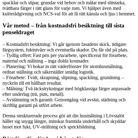
spacklar och slipar, grundar vid behov och målar med slitstarka,
tvättbara färger i rätt glans för varje rum. Vi hjälper även med
kulörrådgivning och NCS-val för att få rätt känsla och ljus i hemmet.
Vår metod – från kostnadsfri besiktning till sista
penseldraget
– Kostnadsfri besiktning: Vi går igenom fasadens skick, tidigare
färgsystem, fuktnivåer och eventuella skador. Du får råd på plats.
– Tydlig offert: Fast pris per yta/arbete, specificerat för förarbete,
material och målning – inga dolda kostnader.
– Planering: Vi bokar in rätt väderfönster för utomhusmålning,
ordnar ställning och säkerställer smidig logistik.
– Förarbete: Tvätt, skrapning, slipning, spackling, grundning –
nyckeln till ett hållbart resultat.
– Målning: Två täckstrykningar med högklassiga färger anpassade
efter underlag (trä, puts, metall).
– Avstämning och garanti: Genomgång vid avslut, städning och
skriftlig garanti på utfört arbete.
Denna strukturerade process gör att din husmålning i Lövstalöt
håller sig snygg längre, minskar framtida underhåll och skyddar
huset mot fukt, UV-strålning och sprickbildning.