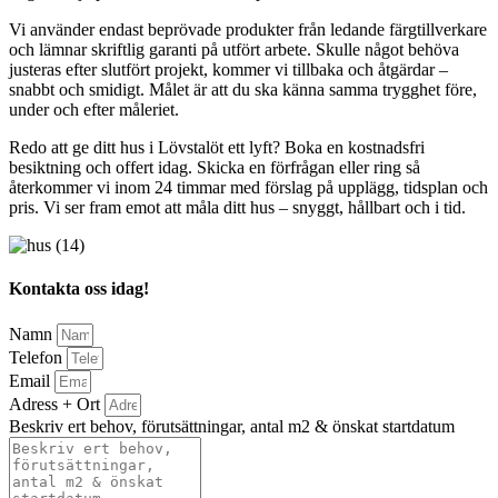
Vi använder endast beprövade produkter från ledande färgtillverkare
och lämnar skriftlig garanti på utfört arbete. Skulle något behöva
justeras efter slutfört projekt, kommer vi tillbaka och åtgärdar –
snabbt och smidigt. Målet är att du ska känna samma trygghet före,
under och efter måleriet.
Redo att ge ditt hus i Lövstalöt ett lyft? Boka en kostnadsfri
besiktning och offert idag. Skicka en förfrågan eller ring så
återkommer vi inom 24 timmar med förslag på upplägg, tidsplan och
pris. Vi ser fram emot att måla ditt hus – snyggt, hållbart och i tid.
Kontakta oss idag!
Namn
Telefon
Email
Adress + Ort
Beskriv ert behov, förutsättningar, antal m2 & önskat startdatum