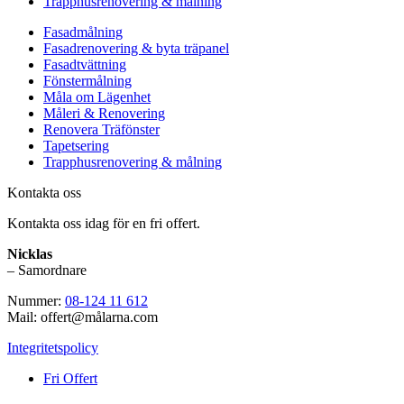
Trapphusrenovering & målning
Fasadmålning
Fasadrenovering & byta träpanel
Fasadtvättning
Fönstermålning
Måla om Lägenhet
Måleri & Renovering
Renovera Träfönster
Tapetsering
Trapphusrenovering & målning
Kontakta oss
Kontakta oss idag för en fri offert.
Nicklas
– Samordnare
Nummer:
08-124 11 612
Mail: offert@målarna.com
Integritetspolicy
Fri Offert