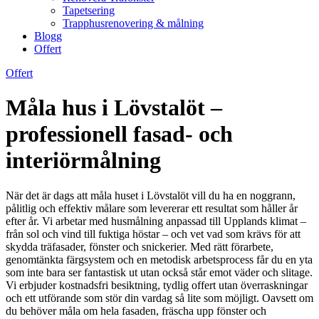
Tapetsering
Trapphusrenovering & målning
Blogg
Offert
Offert
Måla hus i Lövstalöt –
professionell fasad- och
interiörmålning
När det är dags att måla huset i Lövstalöt vill du ha en noggrann,
pålitlig och effektiv målare som levererar ett resultat som håller år
efter år. Vi arbetar med husmålning anpassad till Upplands klimat –
från sol och vind till fuktiga höstar – och vet vad som krävs för att
skydda träfasader, fönster och snickerier. Med rätt förarbete,
genomtänkta färgsystem och en metodisk arbetsprocess får du en yta
som inte bara ser fantastisk ut utan också står emot väder och slitage.
Vi erbjuder kostnadsfri besiktning, tydlig offert utan överraskningar
och ett utförande som stör din vardag så lite som möjligt. Oavsett om
du behöver måla om hela fasaden, fräscha upp fönster och