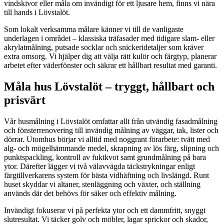
vindskivor eller måla om invändigt för ett ljusare hem, finns vi nära
till hands i Lövstalöt.
Som lokalt verksamma målare känner vi till de vanligaste
underlagen i området – klassiska träfasader med tidigare slam- eller
akrylatmålning, putsade socklar och snickeridetaljer som kräver
extra omsorg. Vi hjälper dig att välja rätt kulör och färgtyp, planerar
arbetet efter väderfönster och säkrar ett hållbart resultat med garanti.
Måla hus Lövstalöt – tryggt, hållbart och
prisvärt
Vår husmålning i Lövstalöt omfattar allt från utvändig fasadmålning
och fönsterrenovering till invändig målning av väggar, tak, lister och
dörrar. Utomhus börjar vi alltid med noggrant förarbete: tvätt med
alg- och mögelhämmande medel, skrapning av lös färg, slipning och
punktspackling, kontroll av fuktkvot samt grundmålning på bara
ytor. Därefter lägger vi två välavvägda täckstrykningar enligt
färgtillverkarens system för bästa vidhäftning och livslängd. Runt
huset skyddar vi altaner, stenläggning och växter, och ställning
används där det behövs för säker och effektiv målning.
Invändigt fokuserar vi på perfekta ytor och ett dammfritt, snyggt
slutresultat. Vi täcker golv och möbler, lagar sprickor och skador,