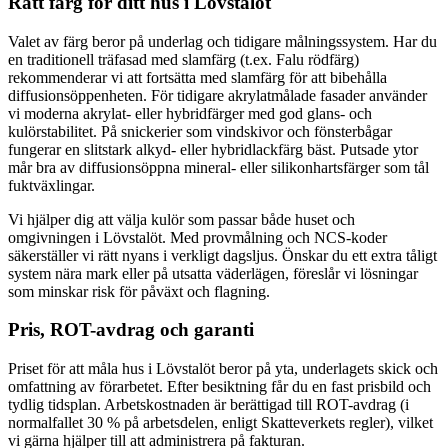
Rätt färg för ditt hus i Lövstalöt
Valet av färg beror på underlag och tidigare målningssystem. Har du
en traditionell träfasad med slamfärg (t.ex. Falu rödfärg)
rekommenderar vi att fortsätta med slamfärg för att bibehålla
diffusionsöppenheten. För tidigare akrylatmålade fasader använder
vi moderna akrylat- eller hybridfärger med god glans- och
kulörstabilitet. På snickerier som vindskivor och fönsterbågar
fungerar en slitstark alkyd- eller hybridlackfärg bäst. Putsade ytor
mår bra av diffusionsöppna mineral- eller silikonhartsfärger som tål
fuktväxlingar.
Vi hjälper dig att välja kulör som passar både huset och
omgivningen i Lövstalöt. Med provmålning och NCS-koder
säkerställer vi rätt nyans i verkligt dagsljus. Önskar du ett extra tåligt
system nära mark eller på utsatta väderlägen, föreslår vi lösningar
som minskar risk för påväxt och flagning.
Pris, ROT-avdrag och garanti
Priset för att måla hus i Lövstalöt beror på yta, underlagets skick och
omfattning av förarbetet. Efter besiktning får du en fast prisbild och
tydlig tidsplan. Arbetskostnaden är berättigad till ROT-avdrag (i
normalfallet 30 % på arbetsdelen, enligt Skatteverkets regler), vilket
vi gärna hjälper till att administrera på fakturan.