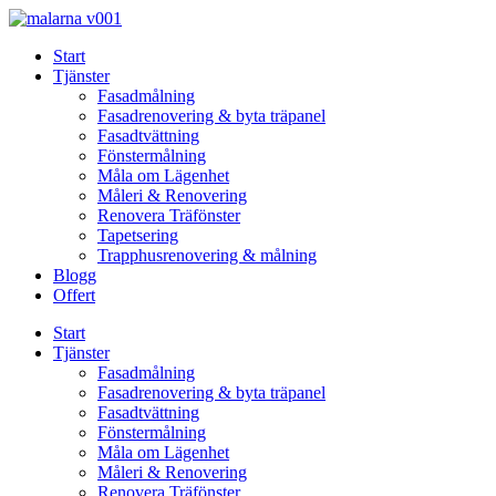
Skip
to
Start
content
Tjänster
Fasadmålning
Fasadrenovering & byta träpanel
Fasadtvättning
Fönstermålning
Måla om Lägenhet
Måleri & Renovering
Renovera Träfönster
Tapetsering
Trapphusrenovering & målning
Blogg
Offert
Start
Tjänster
Fasadmålning
Fasadrenovering & byta träpanel
Fasadtvättning
Fönstermålning
Måla om Lägenhet
Måleri & Renovering
Renovera Träfönster