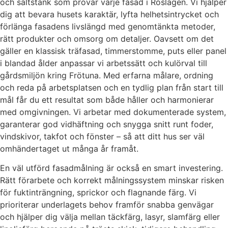
och saltstänk som prövar varje fasad i Roslagen. Vi hjälper
dig att bevara husets karaktär, lyfta helhetsintrycket och
förlänga fasadens livslängd med genomtänkta metoder,
rätt produkter och omsorg om detaljer. Oavsett om det
gäller en klassisk träfasad, timmerstomme, puts eller panel
i blandad ålder anpassar vi arbetssätt och kulörval till
gårdsmiljön kring Frötuna. Med erfarna målare, ordning
och reda på arbetsplatsen och en tydlig plan från start till
mål får du ett resultat som både håller och harmonierar
med omgivningen. Vi arbetar med dokumenterade system,
garanterar god vidhäftning och snygga snitt runt foder,
vindskivor, takfot och fönster – så att ditt hus ser väl
omhändertaget ut många år framåt.
En väl utförd fasadmålning är också en smart investering.
Rätt förarbete och korrekt målningssystem minskar risken
för fuktinträngning, sprickor och flagnande färg. Vi
prioriterar underlagets behov framför snabba genvägar
och hjälper dig välja mellan täckfärg, lasyr, slamfärg eller