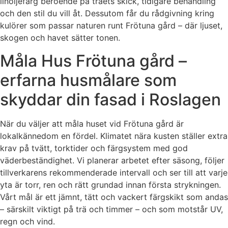
linoljefärg beroende på träets skick, tidigare behandling
och den stil du vill åt. Dessutom får du rådgivning kring
kulörer som passar naturen runt Frötuna gård – där ljuset,
skogen och havet sätter tonen.
Måla Hus Frötuna gård –
erfarna husmålare som
skyddar din fasad i Roslagen
När du väljer att måla huset vid Frötuna gård är
lokalkännedom en fördel. Klimatet nära kusten ställer extra
krav på tvätt, torktider och färgsystem med god
väderbeständighet. Vi planerar arbetet efter säsong, följer
tillverkarens rekommenderade intervall och ser till att varje
yta är torr, ren och rätt grundad innan första strykningen.
Vårt mål är ett jämnt, tätt och vackert färgskikt som andas
– särskilt viktigt på trä och timmer – och som motstår UV,
regn och vind.