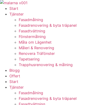
Skip
to
Start
content
Tjänster
Fasadmålning
Fasadrenovering & byta träpanel
Fasadtvättning
Fönstermålning
Måla om Lägenhet
Måleri & Renovering
Renovera Träfönster
Tapetsering
Trapphusrenovering & målning
Blogg
Offert
Start
Tjänster
Fasadmålning
Fasadrenovering & byta träpanel
Fasadtvättning