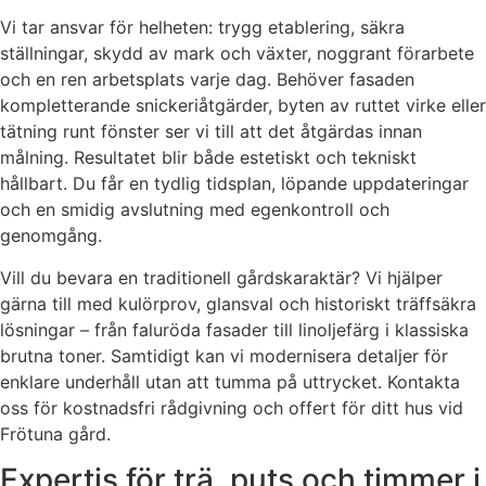
Vi tar ansvar för helheten: trygg etablering, säkra
ställningar, skydd av mark och växter, noggrant förarbete
och en ren arbetsplats varje dag. Behöver fasaden
kompletterande snickeriåtgärder, byten av ruttet virke eller
tätning runt fönster ser vi till att det åtgärdas innan
målning. Resultatet blir både estetiskt och tekniskt
hållbart. Du får en tydlig tidsplan, löpande uppdateringar
och en smidig avslutning med egenkontroll och
genomgång.
Vill du bevara en traditionell gårdskaraktär? Vi hjälper
gärna till med kulörprov, glansval och historiskt träffsäkra
lösningar – från faluröda fasader till linoljefärg i klassiska
brutna toner. Samtidigt kan vi modernisera detaljer för
enklare underhåll utan att tumma på uttrycket. Kontakta
oss för kostnadsfri rådgivning och offert för ditt hus vid
Frötuna gård.
Expertis för trä, puts och timmer i