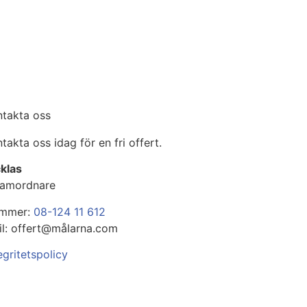
ntakta oss
takta oss idag för en fri offert.
klas
Samordnare
mmer:
08-124 11 612
il: offert@målarna.com
egritetspolicy