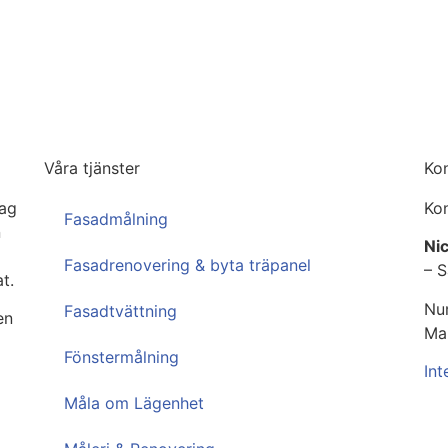
Våra tjänster
Ko
tag
Kon
Fasadmålning
n
Nic
Fasadrenovering & byta träpanel
– 
t.
Nu
Fasadtvättning
en
Ma
Fönstermålning
Int
Måla om Lägenhet