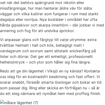
vet när det behövs spärrgrund mot nikotin eller
missfärgningar, hur man hanterar äldre väv för släta
väggar och vilka kulörer som fungerar i rum med starkt
dagsljus eller norrljus. Nya bostäder i området har ofta
hårda gipsskivor och skarpa innerhörn – där jobbar vi med
armering och fog för att undvika sprickor.
Vi anpassar glans och färgtyp till varje utrymme: extra
tvättbar helmatt i hall och kök, behagligt matt i
vardagsrum och sovrum samt slitstark snickerifärg på
lister och dörrar. Det ger ett enhetligt, professionellt
helhetsintryck – och ytor som håller sig fina längre.
Redo att ge din lägenhet i Viksjö en ny känsla? Kontakta
oss idag för en kostnadsfri besiktning och fast offert. Vi
svarar snabbt, föreslår smarta lösningar och bokar en tid
som passar dig. Ring eller skicka en förfrågan nu – så är
du ett steg närmare ett nymålat hem med proffsig finish.