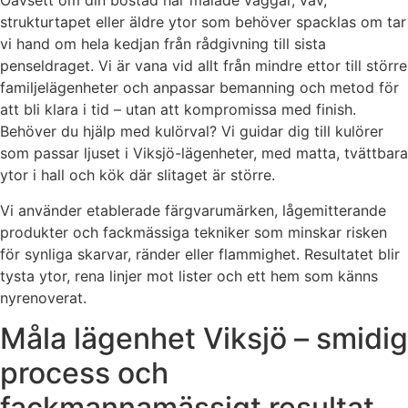
Oavsett om din bostad har målade väggar, väv,
strukturtapet eller äldre ytor som behöver spacklas om tar
vi hand om hela kedjan från rådgivning till sista
penseldraget. Vi är vana vid allt från mindre ettor till större
familjelägenheter och anpassar bemanning och metod för
att bli klara i tid – utan att kompromissa med finish.
Behöver du hjälp med kulörval? Vi guidar dig till kulörer
som passar ljuset i Viksjö-lägenheter, med matta, tvättbara
ytor i hall och kök där slitaget är större.
Vi använder etablerade färgvarumärken, lågemitterande
produkter och fackmässiga tekniker som minskar risken
för synliga skarvar, ränder eller flammighet. Resultatet blir
tysta ytor, rena linjer mot lister och ett hem som känns
nyrenoverat.
Måla lägenhet Viksjö – smidig
process och
fackmannamässigt resultat