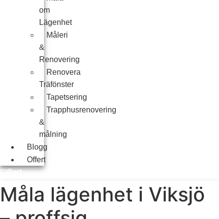
om
Lägenhet
Måleri
&
Renovering
Renovera
Träfönster
Tapetsering
Trapphusrenovering
&
målning
Blogg
Offert
Offert
Måla lägenhet i Viksjö
– proffsig