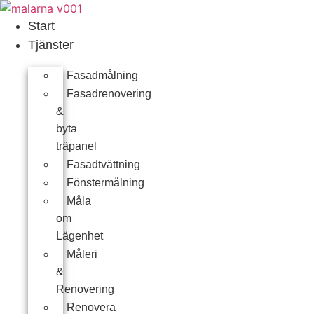
Skip
to
Start
content
Tjänster
Fasadmålning
Fasadrenovering
&
byta
träpanel
Fasadtvättning
Fönstermålning
Måla
om
Lägenhet
Måleri
&
Renovering
Renovera