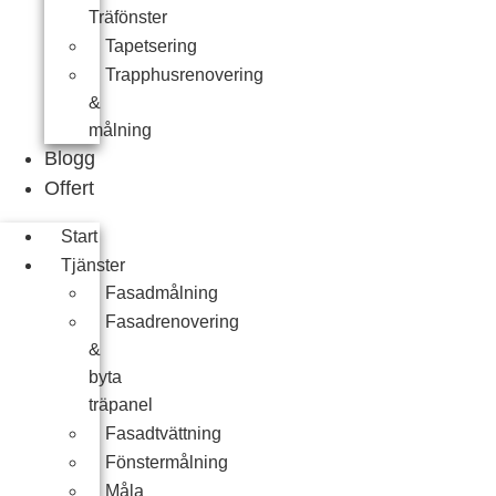
Träfönster
Tapetsering
Trapphusrenovering
&
målning
Blogg
Offert
Start
Tjänster
Fasadmålning
Fasadrenovering
&
byta
träpanel
Fasadtvättning
Fönstermålning
Måla