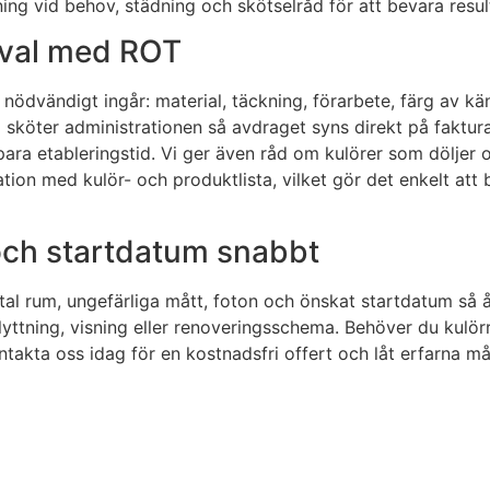
 vid behov, städning och skötselråd för att bevara result
 val med ROT
lt nödvändigt ingår: material, täckning, förarbete, färg av 
i sköter administrationen så avdraget syns direkt på faktur
para etableringstid. Vi ger även råd om kulörer som döljer 
tion med kulör- och produktlista, vilket gör det enkelt att 
 och startdatum snabbt
l rum, ungefärliga mått, foton och önskat startdatum så åt
lyttning, visning eller renoveringsschema. Behöver du kulör
takta oss idag för en kostnadsfri offert och låt erfarna mål