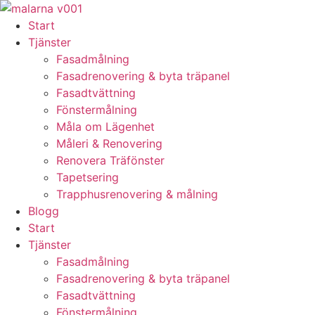
Skip
to
Start
content
Tjänster
Fasadmålning
Fasadrenovering & byta träpanel
Fasadtvättning
Fönstermålning
Måla om Lägenhet
Måleri & Renovering
Renovera Träfönster
Tapetsering
Trapphusrenovering & målning
Blogg
Start
Tjänster
Fasadmålning
Fasadrenovering & byta träpanel
Fasadtvättning
Fönstermålning