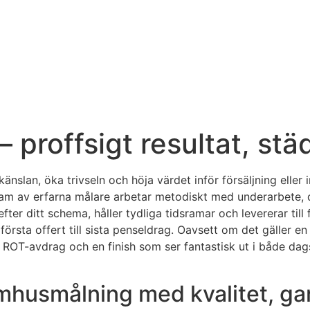
proffsigt resultat, städa
slan, öka trivseln och höja värdet inför försäljning eller inf
t team av erfarna målare arbetar metodiskt med underarbete,
efter ditt schema, håller tydliga tidsramar och levererar till
rsta offert till sista penseldrag. Oavsett om det gäller en
 ROT-avdrag och en finish som ser fantastisk ut i både dags
mhusmålning med kvalitet, gar