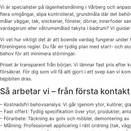
Vi är specialister på lägenhetsmålning i Vårberg och anpass
flera omgångar, slipa kontrollerat, grundmåla där det behövs 
målar väggar, tak, snickerier, fönster, dörrar, innerfoder s
vardagsrum eller våtrumsmålad takyta i badrum? Vi guidar di
Vi vet hur viktigt det är att boende vardag fungerar under t
föreningens regler. Du får en tydlig plan med start- och sl
behov för att minimera störningar.
Priset är transparent från början. Vi lämnar fast pris efte
försäkrat. För dig som vill få allt gjort i ett svep kan vi ko
tejpbiten dras.
Så arbetar vi – från första kontakt 
– Kostnadsfri behovsanalys: Vi går igenom ytor, kulörer, gl
– Fast offert: Tydlig specifikation över ytor, produkter, an
– Förarbete: Täckning av golv och möbler, demontering av 
– Målning: Professionell applicering i rätt ordning (tak, väg