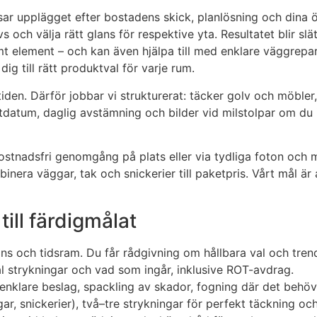
ar upplägget efter bostadens skick, planlösning och dina öns
och välja rätt glans för respektive yta. Resultatet blir slät
amt element – och kan även hjälpa till med enklare väggrepara
g till rätt produktval för varje rum.
iden. Därför jobbar vi strukturerat: täcker golv och möbler, 
utdatum, daglig avstämning och bilder vid milstolpar om du i
r kostnadsfri genomgång på plats eller via tydliga foton och
mbinera väggar, tak och snickerier till paketpris. Vårt mål är
till färdigmålat
ans och tidsram. Du får rådgivning om hållbara val och tren
tal strykningar och vad som ingår, inklusive ROT-avdrag.
enklare beslag, spackling av skador, fogning där det behöv
gar, snickerier), två–tre strykningar för perfekt täckning och