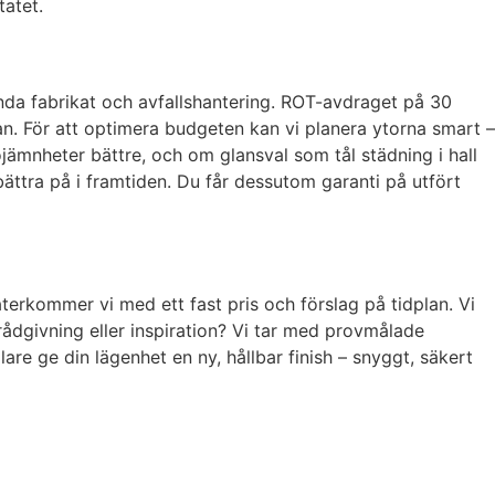
atet.
kända fabrikat och avfallshantering. ROT-avdraget på 30
an. För att optimera budgeten kan vi planera ytorna smart –
ojämnheter bättre, och om glansval som tål städning i hall
bättra på i framtiden. Du får dessutom garanti på utfört
erkommer vi med ett fast pris och förslag på tidplan. Vi
rådgivning eller inspiration? Vi tar med provmålade
are ge din lägenhet en ny, hållbar finish – snyggt, säkert